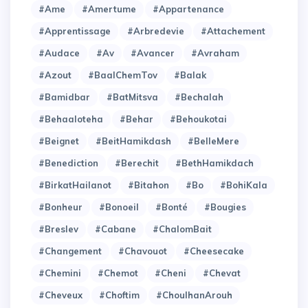
#Ame
#Amertume
#Appartenance
#Apprentissage
#Arbredevie
#Attachement
#Audace
#Av
#Avancer
#Avraham
#Azout
#BaalChemTov
#Balak
#Bamidbar
#BatMitsva
#Bechalah
#Behaaloteha
#Behar
#Behoukotai
#Beignet
#BeitHamikdash
#BelleMere
#Benediction
#Berechit
#BethHamikdach
#BirkatHailanot
#Bitahon
#Bo
#BohiKala
#Bonheur
#Bonoeil
#Bonté
#Bougies
#Breslev
#Cabane
#ChalomBait
#Changement
#Chavouot
#Cheesecake
#Chemini
#Chemot
#Cheni
#Chevat
#Cheveux
#Choftim
#ChoulhanArouh