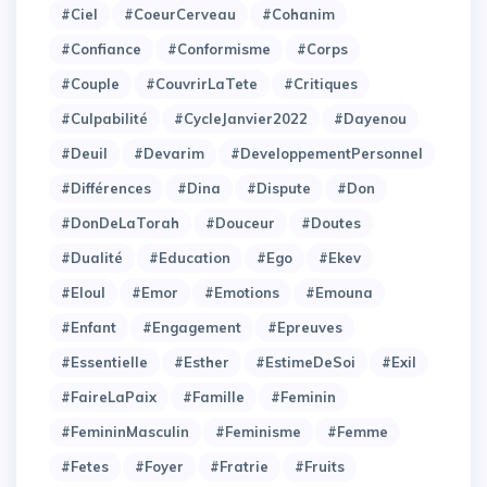
#Ciel
#CoeurCerveau
#Cohanim
#Confiance
#Conformisme
#Corps
#Couple
#CouvrirLaTete
#Critiques
#Culpabilité
#CycleJanvier2022
#Dayenou
#Deuil
#Devarim
#DeveloppementPersonnel
#Différences
#Dina
#Dispute
#Don
#DonDeLaTorah
#Douceur
#Doutes
#Dualité
#Education
#Ego
#Ekev
#Eloul
#Emor
#Emotions
#Emouna
#Enfant
#Engagement
#Epreuves
#Essentielle
#Esther
#EstimeDeSoi
#Exil
#FaireLaPaix
#Famille
#Feminin
#FemininMasculin
#Feminisme
#Femme
#Fetes
#Foyer
#Fratrie
#Fruits