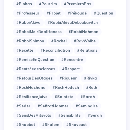
#Pinhas
#Pourrim
#PremiersPas
#Professeur
#Projet
#Pékoudé
#Question
#RabbiAkiva
#RabbiAkivaDeLoubavitch
#RabbiMeirBaalHaness
#RabbiNahman
#RabbiShimon
#Rachel
#RavWolbe
#Recette
#Reconciliation
#Relations
#RemiseEnQuestion
#Rencontre
#Rentréedesclasses
#Respect
#RetourDesOtages
#Rigueur
#Rivka
#RochHachana
#RochHodech
#Ruth
#RésilienceJuive
#Saintete
#Sarah
#Seder
#SefiratHaomer
#Seminaire
#SensDesMitsvots
#Sensibilite
#Serah
#Shabbat
#Shalom
#Shavouot