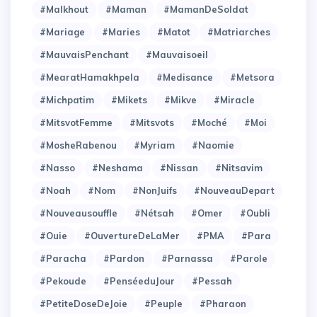
#Malkhout
#Maman
#MamanDeSoldat
#Mariage
#Maries
#Matot
#Matriarches
#MauvaisPenchant
#Mauvaisoeil
#MearatHamakhpela
#Medisance
#Metsora
#Michpatim
#Mikets
#Mikve
#Miracle
#MitsvotFemme
#Mitsvots
#Moché
#Moi
#MosheRabenou
#Myriam
#Naomie
#Nasso
#Neshama
#Nissan
#Nitsavim
#Noah
#Nom
#NonJuifs
#NouveauDepart
#Nouveausouffle
#Nétsah
#Omer
#Oubli
#Ouie
#OuvertureDeLaMer
#PMA
#Para
#Paracha
#Pardon
#Parnassa
#Parole
#Pekoude
#PenséeduJour
#Pessah
#PetiteDoseDeJoie
#Peuple
#Pharaon