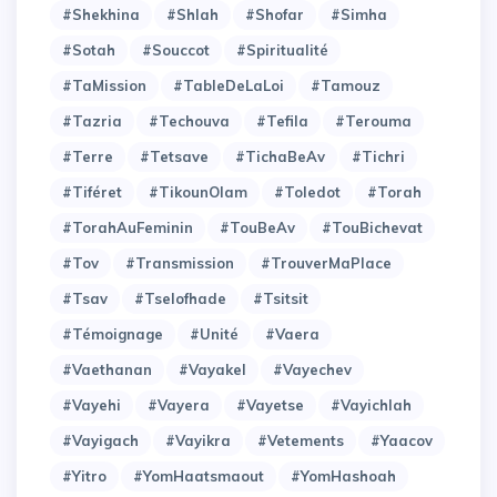
#Shekhina
#Shlah
#Shofar
#Simha
#Sotah
#Souccot
#Spiritualité
#TaMission
#TableDeLaLoi
#Tamouz
#Tazria
#Techouva
#Tefila
#Terouma
#Terre
#Tetsave
#TichaBeAv
#Tichri
#Tiféret
#TikounOlam
#Toledot
#Torah
#TorahAuFeminin
#TouBeAv
#TouBichevat
#Tov
#Transmission
#TrouverMaPlace
#Tsav
#Tselofhade
#Tsitsit
#Témoignage
#Unité
#Vaera
#Vaethanan
#Vayakel
#Vayechev
#Vayehi
#Vayera
#Vayetse
#Vayichlah
#Vayigach
#Vayikra
#Vetements
#Yaacov
#Yitro
#YomHaatsmaout
#YomHashoah