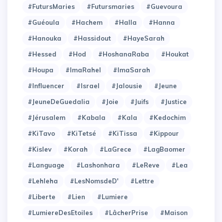
#FutursMaries
#Futursmaries
#Guevoura
#Guéoula
#Hachem
#Halla
#Hanna
#Hanouka
#Hassidout
#HayeSarah
#Hessed
#Hod
#HoshanaRaba
#Houkat
#Houpa
#ImaRahel
#ImaSarah
#Influencer
#Israel
#Jalousie
#Jeune
#JeuneDeGuedalia
#Joie
#Juifs
#Justice
#Jérusalem
#Kabala
#Kala
#Kedochim
#KiTavo
#KiTetsé
#KiTissa
#Kippour
#Kislev
#Korah
#LaGrece
#LagBaomer
#Language
#Lashonhara
#LeReve
#Lea
#Lehleha
#LesNomsdeD'
#Lettre
#Liberte
#Lien
#Lumiere
#LumiereDesEtoiles
#LâcherPrise
#Maison