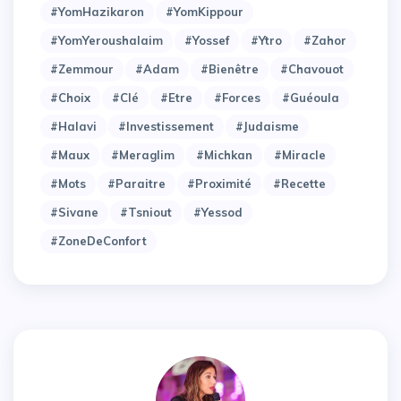
#YomHazikaron
#YomKippour
#YomYeroushalaim
#Yossef
#Ytro
#Zahor
#Zemmour
#adam
#bienêtre
#chavouot
#choix
#clé
#etre
#forces
#guéoula
#halavi
#investissement
#judaisme
#maux
#meraglim
#michkan
#miracle
#mots
#paraitre
#proximité
#recette
#sivane
#tsniout
#yessod
#zoneDeConfort