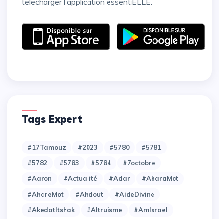
télécharger l'application essentiELLE.
Tags Expert
#17Tamouz
#2023
#5780
#5781
#5782
#5783
#5784
#7octobre
#Aaron
#Actualité
#Adar
#AharaMot
#AhareMot
#Ahdout
#AideDivine
#AkedatItshak
#Altruisme
#AmIsrael