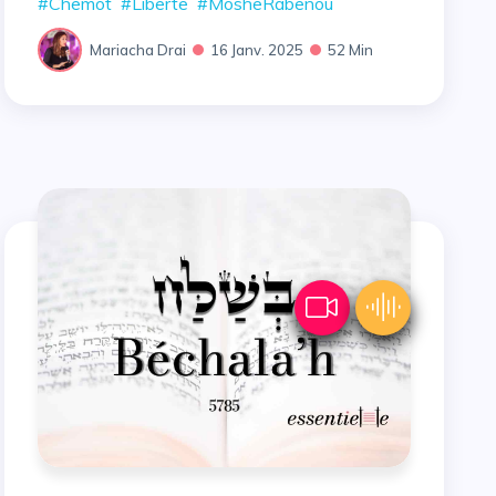
#Chemot
#Liberte
#MosheRabenou
Mariacha Drai
16 Janv. 2025
52 Min