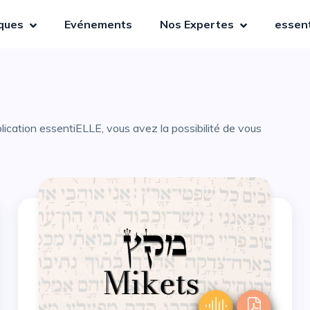
iques
Evénements
Nos Expertes
essent