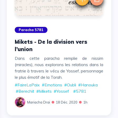
Paracha 5781
Mikets - De la division vers
l’union
Dans cette paracha remplie de nissim
(miracles), nous explorons les relations dans la
fratrie à travers le vécu de Yossef, personnage
le plus émotif de la Torah.
#FaireLaPaix
#Emotions
#Oubli
#Hanouka
#Berechit
#Mikets
#Yossef
#5781
Mariacha Drai
18 Déc. 2020
1h