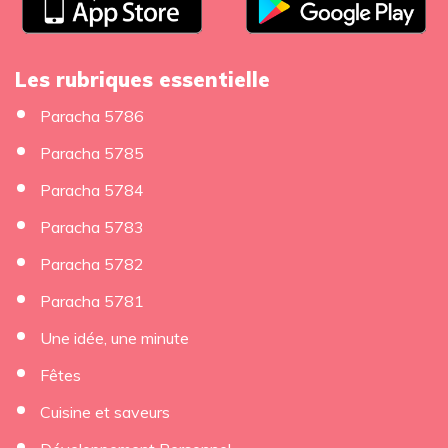
Les rubriques essentielle
Paracha 5786
Paracha 5785
Paracha 5784
Paracha 5783
Paracha 5782
Paracha 5781
Une idée, une minute
Fêtes
Cuisine et saveurs