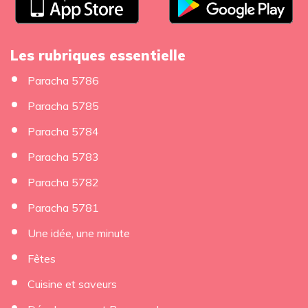
Les rubriques essentielle
Paracha 5786
Paracha 5785
Paracha 5784
Paracha 5783
Paracha 5782
Paracha 5781
Une idée, une minute
Fêtes
Cuisine et saveurs