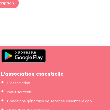
cription
L'association essentielle
L'association
Nous soutenir
×
Conditions générales de services essentielle.app