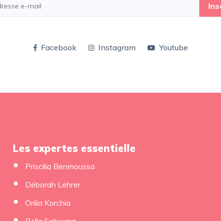
Ins
Facebook
Instagram
Youtube
Les expertes essentielle
Priscilia Benmoussa
Déborah Lehrer
Orilia Korchia