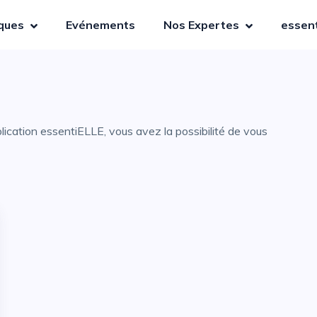
iques
Evénements
Nos Expertes
essent