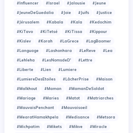
#Influencer
#Israel
#Jalousie
#Jeune
#JeuneDeGuedalia
#Joie
#Juifs
#Justice
#Jérusalem
#Kabala
#Kala
#Kedochim
#KiTavo
#KiTetsé
#KiTissa
#Kippour
#Kislev
#Korah
#LaGrece
#LagBaomer
#Language
#Lashonhara
#LeReve
#Lea
#Lehleha
#LesNomsdeD'
#Lettre
#Liberte
#Lien
#Lumiere
#LumiereDesEtoiles
#LâcherPrise
#Maison
#Malkhout
#Maman
#MamanDeSoldat
#Mariage
#Maries
#Matot
#Matriarches
#MauvaisPenchant
#Mauvaisoeil
#MearatHamakhpela
#Medisance
#Metsora
#Michpatim
#Mikets
#Mikve
#Miracle