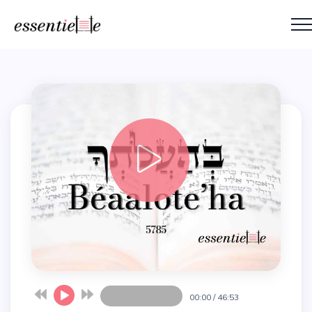
00:00
/
46:53