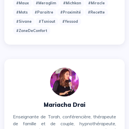
#maux
#meraglim
#michkan
#miracle
#mots
#paraitre
#proximité
#recette
#sivane
#tsniout
#yessod
#zoneDeConfort
Mariacha Drai
Enseignante de Torah, conférencière, thérapeute
de famille et de couple, hypnothérapeute,