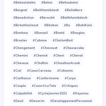
#Behaaloteha
#Behar
#Behoukotai
#Beignet
#BeitHamikdash
#BelleMere
#Benediction
#Berechit
#BethHamikdach
#BirkatHailanot
#Bitahon
#Bo
#BohiKala
#Bonheur
#Bonoeil
#Bonté
#Bougies
#Breslev
#Cabane
#ChalomBait
#Changement
#Chavouot
#Cheesecake
#Chemini
#Chemot
#Cheni
#Chevat
#Cheveux
#Choftim
#ChoulhanArouh
#Ciel
#CoeurCerveau
#Cohanim
#Confiance
#Conformisme
#Corps
#Couple
#CouvrirLaTete
#Critiques
#Culpabilité
#CycleJanvier2022
#Dayenou
#Deuil
#Devarim
#DeveloppementPersonnel