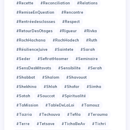
#Recette
#Reconciliation
#Relations
#RemiseEnQuestion
#Rencontre
#Rentréedesclasses
#Respect
#RetourDesOtages
#Rigueur
#Rivka
#RochHachana
#RochHodech
#Ruth
#RésilienceJuive
#Saintete
#Sarah
#Seder
#SefiratHaomer
#Seminaire
#SensDesMitsvots
#Sensibilite
#Serah
#Shabbat
#Shalom
#Shavouot
#Shekhina
#Shlah
#Shofar
#Simha
#Sotah
#Souccot
#Spiritualité
#TaMission
#TableDeLaLoi
#Tamouz
#Tazria
#Techouva
#Tefila
#Terouma
#Terre
#Tetsave
#TichaBeAv
#Tichri