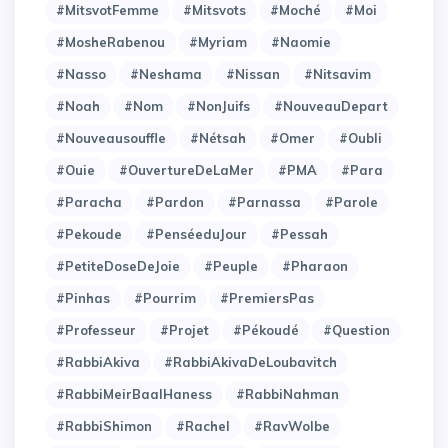
#MitsvotFemme
#Mitsvots
#Moché
#Moi
#MosheRabenou
#Myriam
#Naomie
#Nasso
#Neshama
#Nissan
#Nitsavim
#Noah
#Nom
#NonJuifs
#NouveauDepart
#Nouveausouffle
#Nétsah
#Omer
#Oubli
#Ouie
#OuvertureDeLaMer
#PMA
#Para
#Paracha
#Pardon
#Parnassa
#Parole
#Pekoude
#PenséeduJour
#Pessah
#PetiteDoseDeJoie
#Peuple
#Pharaon
#Pinhas
#Pourrim
#PremiersPas
#Professeur
#Projet
#Pékoudé
#Question
#RabbiAkiva
#RabbiAkivaDeLoubavitch
#RabbiMeirBaalHaness
#RabbiNahman
#RabbiShimon
#Rachel
#RavWolbe