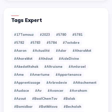
Tags Expert
#17Tamouz
#2023
#5780
#5781
#5782
#5783
#5784
#7octobre
#Aaron
#Actualité
#Adar
#AharaMot
#AhareMot
#Ahdout
#AideDivine
#AkedatItshak
#Altruisme
#AmIsrael
#Ame
#Amertume
#Appartenance
#Apprentissage
#Arbredevie
#Attachement
#Audace
#Av
#Avancer
#Avraham
#Azout
#BaalChemTov
#Balak
#Bamidbar
#BatMitsva
#Bechalah