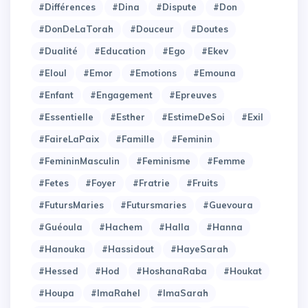
#Différences
#Dina
#Dispute
#Don
#DonDeLaTorah
#Douceur
#Doutes
#Dualité
#Education
#Ego
#Ekev
#Eloul
#Emor
#Emotions
#Emouna
#Enfant
#Engagement
#Epreuves
#Essentielle
#Esther
#EstimeDeSoi
#Exil
#FaireLaPaix
#Famille
#Feminin
#FemininMasculin
#Feminisme
#Femme
#Fetes
#Foyer
#Fratrie
#Fruits
#FutursMaries
#Futursmaries
#Guevoura
#Guéoula
#Hachem
#Halla
#Hanna
#Hanouka
#Hassidout
#HayeSarah
#Hessed
#Hod
#HoshanaRaba
#Houkat
#Houpa
#ImaRahel
#ImaSarah