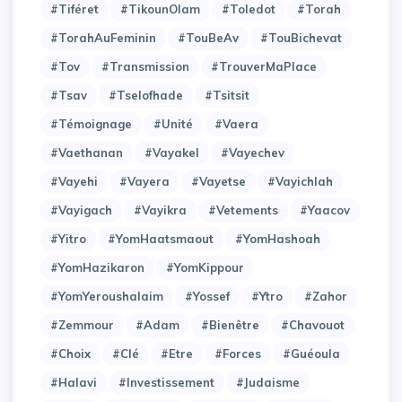
#Tiféret
#TikounOlam
#Toledot
#Torah
#TorahAuFeminin
#TouBeAv
#TouBichevat
#Tov
#Transmission
#TrouverMaPlace
#Tsav
#Tselofhade
#Tsitsit
#Témoignage
#Unité
#Vaera
#Vaethanan
#Vayakel
#Vayechev
#Vayehi
#Vayera
#Vayetse
#Vayichlah
#Vayigach
#Vayikra
#Vetements
#Yaacov
#Yitro
#YomHaatsmaout
#YomHashoah
#YomHazikaron
#YomKippour
#YomYeroushalaim
#Yossef
#Ytro
#Zahor
#Zemmour
#adam
#bienêtre
#chavouot
#choix
#clé
#etre
#forces
#guéoula
#halavi
#investissement
#judaisme