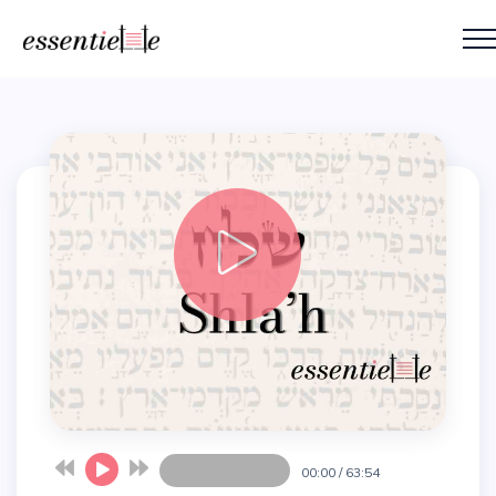
00:00
/
63:54