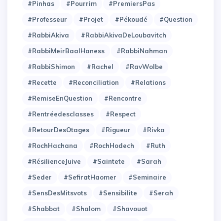
#Pinhas
#Pourrim
#PremiersPas
#Professeur
#Projet
#Pékoudé
#Question
#RabbiAkiva
#RabbiAkivaDeLoubavitch
#RabbiMeirBaalHaness
#RabbiNahman
#RabbiShimon
#Rachel
#RavWolbe
#Recette
#Reconciliation
#Relations
#RemiseEnQuestion
#Rencontre
#Rentréedesclasses
#Respect
#RetourDesOtages
#Rigueur
#Rivka
#RochHachana
#RochHodech
#Ruth
#RésilienceJuive
#Saintete
#Sarah
#Seder
#SefiratHaomer
#Seminaire
#SensDesMitsvots
#Sensibilite
#Serah
#Shabbat
#Shalom
#Shavouot