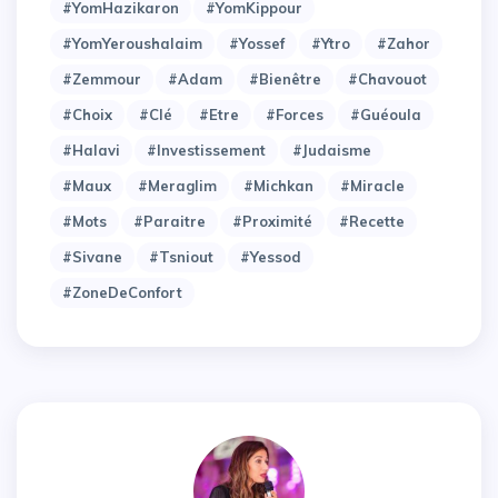
#YomHazikaron
#YomKippour
#YomYeroushalaim
#Yossef
#Ytro
#Zahor
#Zemmour
#adam
#bienêtre
#chavouot
#choix
#clé
#etre
#forces
#guéoula
#halavi
#investissement
#judaisme
#maux
#meraglim
#michkan
#miracle
#mots
#paraitre
#proximité
#recette
#sivane
#tsniout
#yessod
#zoneDeConfort