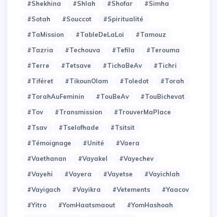
#Shekhina
#Shlah
#Shofar
#Simha
#Sotah
#Souccot
#Spiritualité
#TaMission
#TableDeLaLoi
#Tamouz
#Tazria
#Techouva
#Tefila
#Terouma
#Terre
#Tetsave
#TichaBeAv
#Tichri
#Tiféret
#TikounOlam
#Toledot
#Torah
#TorahAuFeminin
#TouBeAv
#TouBichevat
#Tov
#Transmission
#TrouverMaPlace
#Tsav
#Tselofhade
#Tsitsit
#Témoignage
#Unité
#Vaera
#Vaethanan
#Vayakel
#Vayechev
#Vayehi
#Vayera
#Vayetse
#Vayichlah
#Vayigach
#Vayikra
#Vetements
#Yaacov
#Yitro
#YomHaatsmaout
#YomHashoah