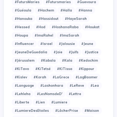
#FutursMaries
#Futursmaries
#Guevoura
#Guéoula
#Hachem
#Halla
#Hanna
#Hanouka
#Hassidout
#HayeSarah
#Hessed
#Hod
#HoshanaRaba
#Houkat
#Houpa
#ImaRahel
#ImaSarah
#Influencer
#Israel
#Jalousie
#Jeune
#JeuneDeGuedalia
#Joie
#Juifs
#Justice
#Jérusalem
#Kabala
#Kala
#Kedochim
#KiTavo
#KiTetsé
#KiTissa
#Kippour
#Kislev
#Korah
#LaGrece
#LagBaomer
#Language
#Lashonhara
#LeReve
#Lea
#Lehleha
#LesNomsdeD'
#Lettre
#Liberte
#Lien
#Lumiere
#LumiereDesEtoiles
#LâcherPrise
#Maison