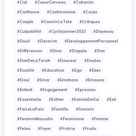
#Ciel
#CoeurCerveau
#Cohanim
#Confiance
#Conformisme
#Corps
#Couple
#CouvrirLaTete
#Critiques
#Culpabilité
#CycleJanvier2022
#Dayenou
#Deuil
#Devarim
#DeveloppementPersonnel
#Différences
#Dina
#Dispute
#Don
#DonDeLaTorah
#Douceur
#Doutes
#Dualité
#Education
#Ego
#Ekev
#Eloul
#Emor
#Emotions
#Emouna
#Enfant
#Engagement
#Epreuves
#Essentielle
#Esther
#EstimeDeSoi
#Exil
#FaireLaPaix
#Famille
#Feminin
#FemininMasculin
#Feminisme
#Femme
#Fetes
#Foyer
#Fratrie
#Fruits