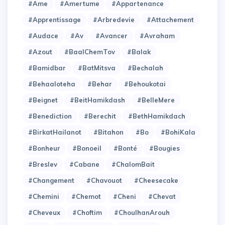
#Ame
#Amertume
#Appartenance
#Apprentissage
#Arbredevie
#Attachement
#Audace
#Av
#Avancer
#Avraham
#Azout
#BaalChemTov
#Balak
#Bamidbar
#BatMitsva
#Bechalah
#Behaaloteha
#Behar
#Behoukotai
#Beignet
#BeitHamikdash
#BelleMere
#Benediction
#Berechit
#BethHamikdach
#BirkatHailanot
#Bitahon
#Bo
#BohiKala
#Bonheur
#Bonoeil
#Bonté
#Bougies
#Breslev
#Cabane
#ChalomBait
#Changement
#Chavouot
#Cheesecake
#Chemini
#Chemot
#Cheni
#Chevat
#Cheveux
#Choftim
#ChoulhanArouh