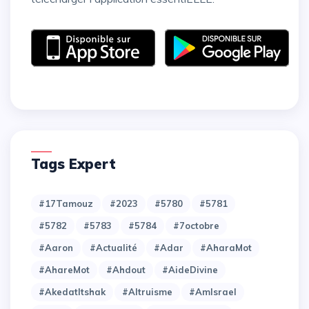
Tags Expert
#17Tamouz
#2023
#5780
#5781
#5782
#5783
#5784
#7octobre
#Aaron
#Actualité
#Adar
#AharaMot
#AhareMot
#Ahdout
#AideDivine
#AkedatItshak
#Altruisme
#AmIsrael