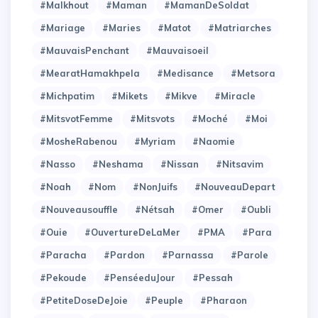
#Malkhout
#Maman
#MamanDeSoldat
#Mariage
#Maries
#Matot
#Matriarches
#MauvaisPenchant
#Mauvaisoeil
#MearatHamakhpela
#Medisance
#Metsora
#Michpatim
#Mikets
#Mikve
#Miracle
#MitsvotFemme
#Mitsvots
#Moché
#Moi
#MosheRabenou
#Myriam
#Naomie
#Nasso
#Neshama
#Nissan
#Nitsavim
#Noah
#Nom
#NonJuifs
#NouveauDepart
#Nouveausouffle
#Nétsah
#Omer
#Oubli
#Ouie
#OuvertureDeLaMer
#PMA
#Para
#Paracha
#Pardon
#Parnassa
#Parole
#Pekoude
#PenséeduJour
#Pessah
#PetiteDoseDeJoie
#Peuple
#Pharaon