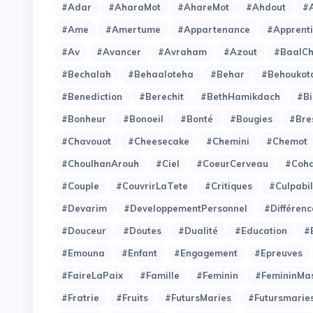
#Adar
#AharaMot
#AhareMot
#Ahdout
#A
#Ame
#Amertume
#Appartenance
#Apprent
#Av
#Avancer
#Avraham
#Azout
#BaalC
#Bechalah
#Behaaloteha
#Behar
#Behoukot
#Benediction
#Berechit
#BethHamikdach
#Bi
#Bonheur
#Bonoeil
#Bonté
#Bougies
#Bre
#Chavouot
#Cheesecake
#Chemini
#Chemot
#ChoulhanArouh
#Ciel
#CoeurCerveau
#Coh
#Couple
#CouvrirLaTete
#Critiques
#Culpabil
#Devarim
#DeveloppementPersonnel
#Différenc
#Douceur
#Doutes
#Dualité
#Education
#
#Emouna
#Enfant
#Engagement
#Epreuves
#FaireLaPaix
#Famille
#Feminin
#FemininMas
#Fratrie
#Fruits
#FutursMaries
#Futursmarie