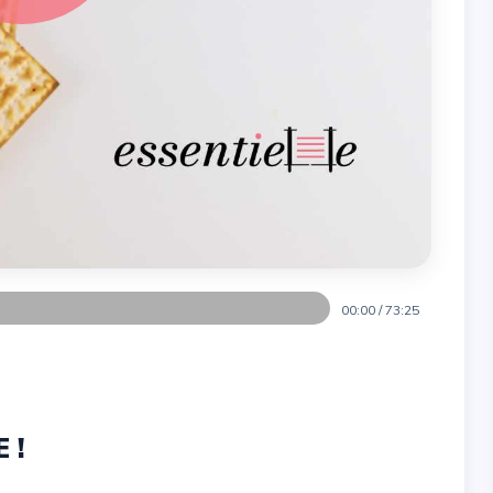
00:00
/
73:25
 !