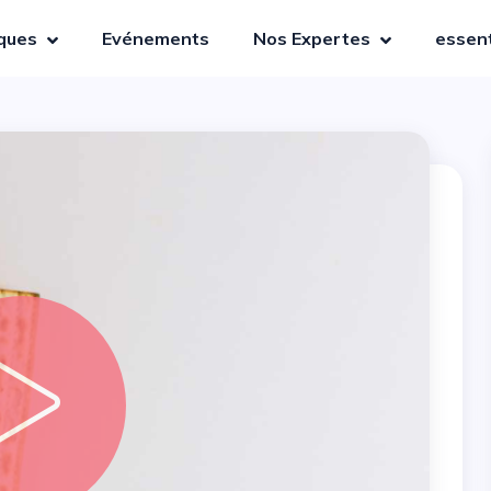
iques
Evénements
Nos Expertes
essent