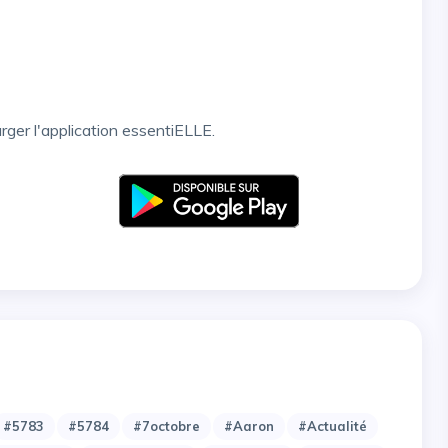
arger l'application essentiELLE.
#5783
#5784
#7octobre
#Aaron
#Actualité