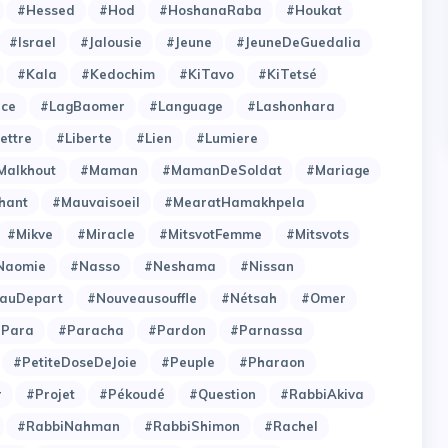
#Hessed
#Hod
#HoshanaRaba
#Houkat
#Israel
#Jalousie
#Jeune
#JeuneDeGuedalia
#Kala
#Kedochim
#KiTavo
#KiTetsé
ce
#LagBaomer
#Language
#Lashonhara
ettre
#Liberte
#Lien
#Lumiere
Malkhout
#Maman
#MamanDeSoldat
#Mariage
hant
#Mauvaisoeil
#MearatHamakhpela
#Mikve
#Miracle
#MitsvotFemme
#Mitsvots
Naomie
#Nasso
#Neshama
#Nissan
auDepart
#Nouveausouffle
#Nétsah
#Omer
#Para
#Paracha
#Pardon
#Parnassa
#PetiteDoseDeJoie
#Peuple
#Pharaon
r
#Projet
#Pékoudé
#Question
#RabbiAkiva
#RabbiNahman
#RabbiShimon
#Rachel