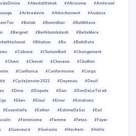
ideDivine
#AkedatItshak
#Altruisme
#AmIsrael
issage
#Arbredevie
#Attachement
#Audace
hemTov
#Balak
#Bamidbar
#BatMitsva
ai
#Beignet
#BeitHamikdash
#BelleMere
rkatHailanot
#Bitahon
#Bo
#BohiKala
slev
#Cabane
#ChalomBait
#Changement
#Cheni
#Chevat
#Cheveux
#Choftim
anim
#Confiance
#Conformisme
#Corps
ité
#CycleJanvier2022
#Dayenou
#Deuil
es
#Dina
#Dispute
#Don
#DonDeLaTorah
Ego
#Ekev
#Eloul
#Emor
#Emotions
#Essentielle
#Esther
#EstimeDeSoi
#Exil
culin
#Feminisme
#Femme
#Fetes
#Foyer
s
#Guevoura
#Guéoula
#Hachem
#Halla