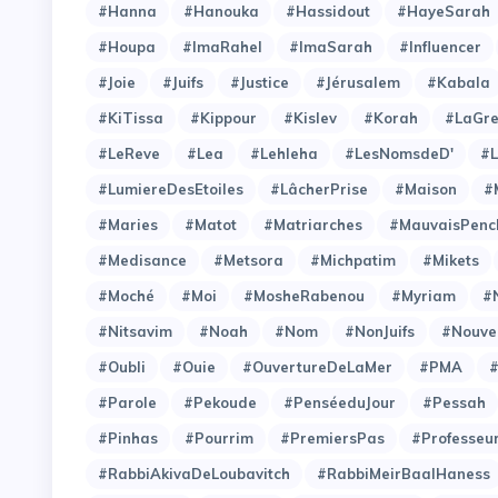
#Hanna
#Hanouka
#Hassidout
#HayeSarah
#Houpa
#ImaRahel
#ImaSarah
#Influencer
#Joie
#Juifs
#Justice
#Jérusalem
#Kabala
#KiTissa
#Kippour
#Kislev
#Korah
#LaGre
#LeReve
#Lea
#Lehleha
#LesNomsdeD'
#L
#LumiereDesEtoiles
#LâcherPrise
#Maison
#
#Maries
#Matot
#Matriarches
#MauvaisPenc
#Medisance
#Metsora
#Michpatim
#Mikets
#Moché
#Moi
#MosheRabenou
#Myriam
#
#Nitsavim
#Noah
#Nom
#NonJuifs
#Nouve
#Oubli
#Ouie
#OuvertureDeLaMer
#PMA
#Parole
#Pekoude
#PenséeduJour
#Pessah
#Pinhas
#Pourrim
#PremiersPas
#Professeu
#RabbiAkivaDeLoubavitch
#RabbiMeirBaalHaness