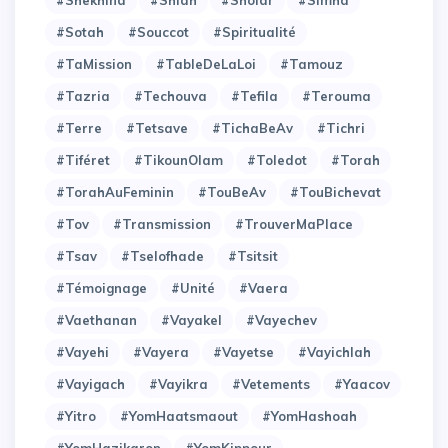
#Sotah
#Souccot
#Spiritualité
#TaMission
#TableDeLaLoi
#Tamouz
#Tazria
#Techouva
#Tefila
#Terouma
#Terre
#Tetsave
#TichaBeAv
#Tichri
#Tiféret
#TikounOlam
#Toledot
#Torah
#TorahAuFeminin
#TouBeAv
#TouBichevat
#Tov
#Transmission
#TrouverMaPlace
#Tsav
#Tselofhade
#Tsitsit
#Témoignage
#Unité
#Vaera
#Vaethanan
#Vayakel
#Vayechev
#Vayehi
#Vayera
#Vayetse
#Vayichlah
#Vayigach
#Vayikra
#Vetements
#Yaacov
#Yitro
#YomHaatsmaout
#YomHashoah
#YomHazikaron
#YomKippour