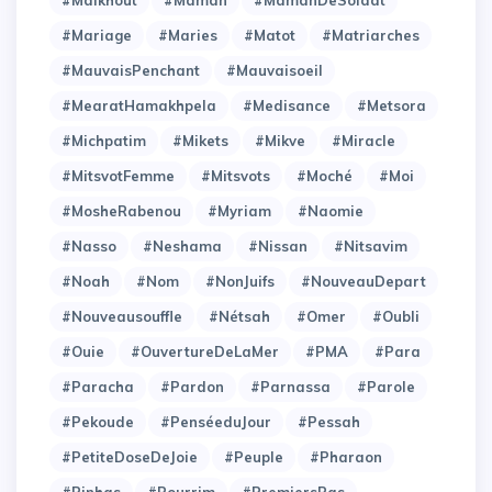
#Mariage
#Maries
#Matot
#Matriarches
#MauvaisPenchant
#Mauvaisoeil
#MearatHamakhpela
#Medisance
#Metsora
#Michpatim
#Mikets
#Mikve
#Miracle
#MitsvotFemme
#Mitsvots
#Moché
#Moi
#MosheRabenou
#Myriam
#Naomie
#Nasso
#Neshama
#Nissan
#Nitsavim
#Noah
#Nom
#NonJuifs
#NouveauDepart
#Nouveausouffle
#Nétsah
#Omer
#Oubli
#Ouie
#OuvertureDeLaMer
#PMA
#Para
#Paracha
#Pardon
#Parnassa
#Parole
#Pekoude
#PenséeduJour
#Pessah
#PetiteDoseDeJoie
#Peuple
#Pharaon
#Pinhas
#Pourrim
#PremiersPas