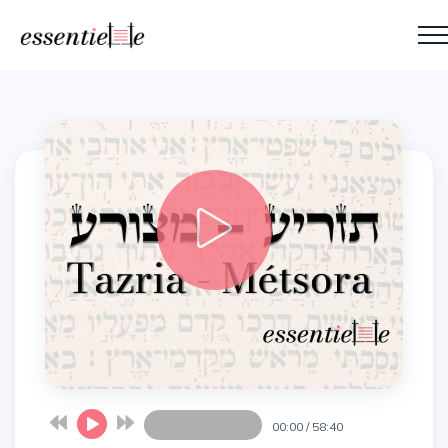
00:00
/
58:40