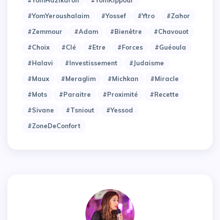
#YomYeroushalaim
#Yossef
#Ytro
#Zahor
#Zemmour
#adam
#bienêtre
#chavouot
#choix
#clé
#etre
#forces
#guéoula
#halavi
#investissement
#judaisme
#maux
#meraglim
#michkan
#miracle
#mots
#paraitre
#proximité
#recette
#sivane
#tsniout
#yessod
#zoneDeConfort