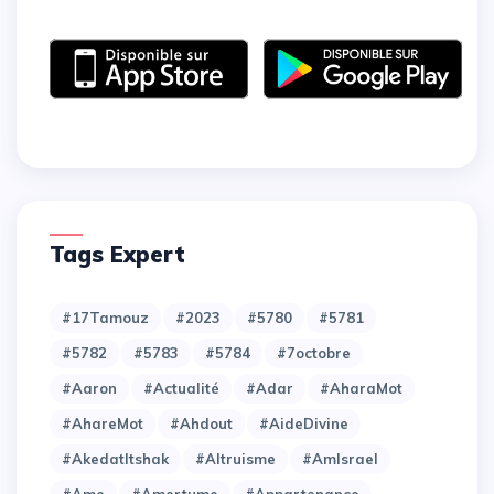
Tags Expert
#17Tamouz
#2023
#5780
#5781
#5782
#5783
#5784
#7octobre
#Aaron
#Actualité
#Adar
#AharaMot
#AhareMot
#Ahdout
#AideDivine
#AkedatItshak
#Altruisme
#AmIsrael
#Ame
#Amertume
#Appartenance