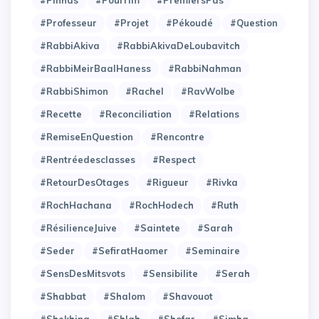
#Professeur
#Projet
#Pékoudé
#Question
#RabbiAkiva
#RabbiAkivaDeLoubavitch
#RabbiMeirBaalHaness
#RabbiNahman
#RabbiShimon
#Rachel
#RavWolbe
#Recette
#Reconciliation
#Relations
#RemiseEnQuestion
#Rencontre
#Rentréedesclasses
#Respect
#RetourDesOtages
#Rigueur
#Rivka
#RochHachana
#RochHodech
#Ruth
#RésilienceJuive
#Saintete
#Sarah
#Seder
#SefiratHaomer
#Seminaire
#SensDesMitsvots
#Sensibilite
#Serah
#Shabbat
#Shalom
#Shavouot
#Shekhina
#Shlah
#Shofar
#Simha