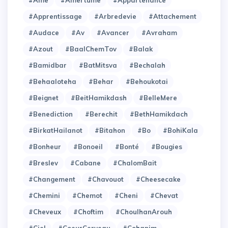
#Apprentissage
#Arbredevie
#Attachement
#Audace
#Av
#Avancer
#Avraham
#Azout
#BaalChemTov
#Balak
#Bamidbar
#BatMitsva
#Bechalah
#Behaaloteha
#Behar
#Behoukotai
#Beignet
#BeitHamikdash
#BelleMere
#Benediction
#Berechit
#BethHamikdach
#BirkatHailanot
#Bitahon
#Bo
#BohiKala
#Bonheur
#Bonoeil
#Bonté
#Bougies
#Breslev
#Cabane
#ChalomBait
#Changement
#Chavouot
#Cheesecake
#Chemini
#Chemot
#Cheni
#Chevat
#Cheveux
#Choftim
#ChoulhanArouh
#Ciel
#CoeurCerveau
#Cohanim