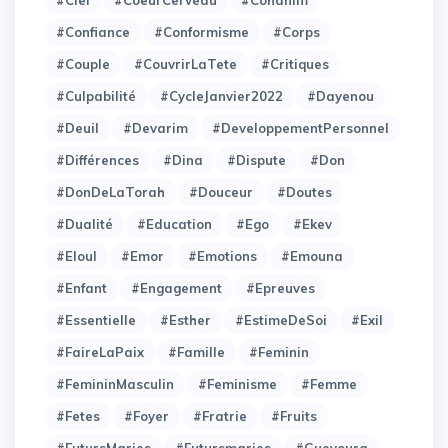
#Confiance
#Conformisme
#Corps
#Couple
#CouvrirLaTete
#Critiques
#Culpabilité
#CycleJanvier2022
#Dayenou
#Deuil
#Devarim
#DeveloppementPersonnel
#Différences
#Dina
#Dispute
#Don
#DonDeLaTorah
#Douceur
#Doutes
#Dualité
#Education
#Ego
#Ekev
#Eloul
#Emor
#Emotions
#Emouna
#Enfant
#Engagement
#Epreuves
#Essentielle
#Esther
#EstimeDeSoi
#Exil
#FaireLaPaix
#Famille
#Feminin
#FemininMasculin
#Feminisme
#Femme
#Fetes
#Foyer
#Fratrie
#Fruits
#FutursMaries
#Futursmaries
#Guevoura