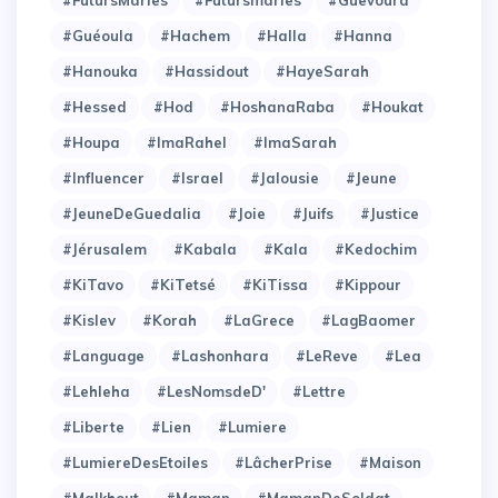
#Guéoula
#Hachem
#Halla
#Hanna
#Hanouka
#Hassidout
#HayeSarah
#Hessed
#Hod
#HoshanaRaba
#Houkat
#Houpa
#ImaRahel
#ImaSarah
#Influencer
#Israel
#Jalousie
#Jeune
#JeuneDeGuedalia
#Joie
#Juifs
#Justice
#Jérusalem
#Kabala
#Kala
#Kedochim
#KiTavo
#KiTetsé
#KiTissa
#Kippour
#Kislev
#Korah
#LaGrece
#LagBaomer
#Language
#Lashonhara
#LeReve
#Lea
#Lehleha
#LesNomsdeD'
#Lettre
#Liberte
#Lien
#Lumiere
#LumiereDesEtoiles
#LâcherPrise
#Maison
#Malkhout
#Maman
#MamanDeSoldat