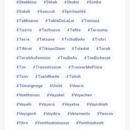
#Shekhina
#Shlah
#Shofar
#Simha
#Sotah
#Souccot
#Spiritualité
#TaMission
#TableDeLaLoi
#Tamouz
#Tazria
#Techouva
#Tefila
#Terouma
#Terre
#Tetsave
#TichaBeAv
#Tichri
#Tiféret
#TikounOlam
#Toledot
#Torah
#TorahAuFeminin
#TouBeAv
#TouBichevat
#Tov
#Transmission
#TrouverMaPlace
#Tsav
#Tselofhade
#Tsitsit
#Témoignage
#Unité
#Vaera
#Vaethanan
#Vayakel
#Vayechev
#Vayehi
#Vayera
#Vayetse
#Vayichlah
#Vayigach
#Vayikra
#Vetements
#Yaacov
#Yitro
#YomHaatsmaout
#YomHashoah