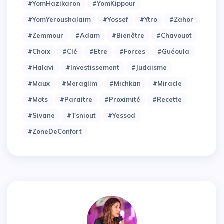
#YomHazikaron
#YomKippour
#YomYeroushalaim
#Yossef
#Ytro
#Zahor
#Zemmour
#adam
#bienêtre
#chavouot
#choix
#clé
#etre
#forces
#guéoula
#halavi
#investissement
#judaisme
#maux
#meraglim
#michkan
#miracle
#mots
#paraitre
#proximité
#recette
#sivane
#tsniout
#yessod
#zoneDeConfort