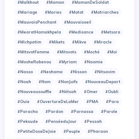
#Malkhout
#Maman
#MamanDeSoldat
#Mariage
#Maries
#Matot
#Matriarches
#MauvaisPenchant
#Mauvaisoeil
#MearatHamakhpela
#Medisance
#Metsora
#Michpatim
#Mikets
#Mikve
#Miracle
#MitsvotFemme
#Mitsvots
#Moché
#Moi
#MosheRabenou
#Myriam
#Naomie
#Nasso
#Neshama
#Nissan
#Nitsavim
#Noah
#Nom
#NonJuifs
#NouveauDepart
#Nouveausouffle
#Nétsah
#Omer
#Oubli
#Ouie
#OuvertureDeLaMer
#PMA
#Para
#Paracha
#Pardon
#Parnassa
#Parole
#Pekoude
#PenséeduJour
#Pessah
#PetiteDoseDeJoie
#Peuple
#Pharaon