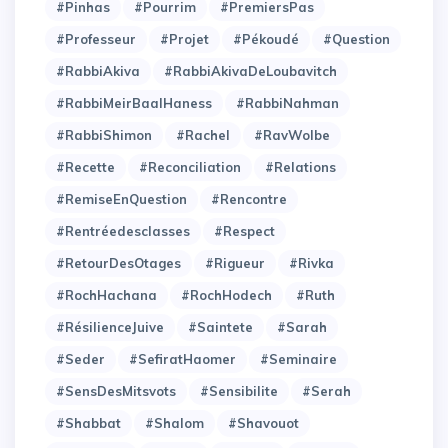
#Pinhas
#Pourrim
#PremiersPas
#Professeur
#Projet
#Pékoudé
#Question
#RabbiAkiva
#RabbiAkivaDeLoubavitch
#RabbiMeirBaalHaness
#RabbiNahman
#RabbiShimon
#Rachel
#RavWolbe
#Recette
#Reconciliation
#Relations
#RemiseEnQuestion
#Rencontre
#Rentréedesclasses
#Respect
#RetourDesOtages
#Rigueur
#Rivka
#RochHachana
#RochHodech
#Ruth
#RésilienceJuive
#Saintete
#Sarah
#Seder
#SefiratHaomer
#Seminaire
#SensDesMitsvots
#Sensibilite
#Serah
#Shabbat
#Shalom
#Shavouot