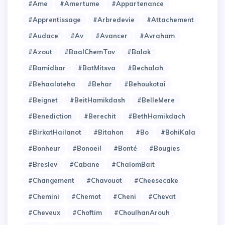
#Ame
#Amertume
#Appartenance
#Apprentissage
#Arbredevie
#Attachement
#Audace
#Av
#Avancer
#Avraham
#Azout
#BaalChemTov
#Balak
#Bamidbar
#BatMitsva
#Bechalah
#Behaaloteha
#Behar
#Behoukotai
#Beignet
#BeitHamikdash
#BelleMere
#Benediction
#Berechit
#BethHamikdach
#BirkatHailanot
#Bitahon
#Bo
#BohiKala
#Bonheur
#Bonoeil
#Bonté
#Bougies
#Breslev
#Cabane
#ChalomBait
#Changement
#Chavouot
#Cheesecake
#Chemini
#Chemot
#Cheni
#Chevat
#Cheveux
#Choftim
#ChoulhanArouh