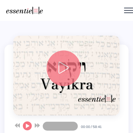
00:00
/
58:41