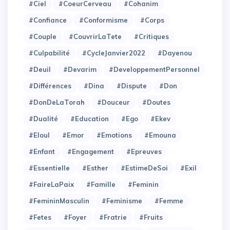
#Ciel
#CoeurCerveau
#Cohanim
#Confiance
#Conformisme
#Corps
#Couple
#CouvrirLaTete
#Critiques
#Culpabilité
#CycleJanvier2022
#Dayenou
#Deuil
#Devarim
#DeveloppementPersonnel
#Différences
#Dina
#Dispute
#Don
#DonDeLaTorah
#Douceur
#Doutes
#Dualité
#Education
#Ego
#Ekev
#Eloul
#Emor
#Emotions
#Emouna
#Enfant
#Engagement
#Epreuves
#Essentielle
#Esther
#EstimeDeSoi
#Exil
#FaireLaPaix
#Famille
#Feminin
#FemininMasculin
#Feminisme
#Femme
#Fetes
#Foyer
#Fratrie
#Fruits