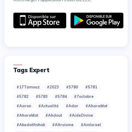
Tags Expert
#17Tamouz
#2023
#5780
#5781
#5782
#5783
#5784
#7octobre
#Aaron
#Actualité
#Adar
#AharaMot
#AhareMot
#Ahdout
#AideDivine
#AkedatItshak
#Altruisme
#AmIsrael