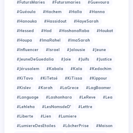
#FutursMaries
#Futursmaries
#Guevoura
#Guéoula
#Hachem
#Halla
#Hanna
#Hanouka
#Hassidout
#HayeSarah
#Hessed
#Hod
#HoshanaRaba
#Houkat
#Houpa
#ImaRahel
#ImaSarah
#Influencer
#Israel
#Jalousie
#Jeune
#JeuneDeGuedalia
#Joie
#Juifs
#Justice
#Jérusalem
#Kabala
#Kala
#Kedochim
#KiTavo
#KiTetsé
#KiTissa
#Kippour
#Kislev
#Korah
#LaGrece
#LagBaomer
#Language
#Lashonhara
#LeReve
#Lea
#Lehleha
#LesNomsdeD'
#Lettre
#Liberte
#Lien
#Lumiere
#LumiereDesEtoiles
#LâcherPrise
#Maison