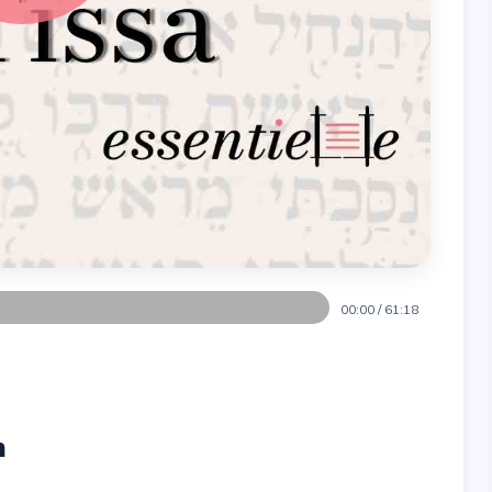
00:00
/
61:18
n