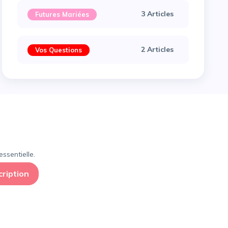
3 Articles
Futures Mariées
2 Articles
Vos Questions
×
ssentielle.
cription