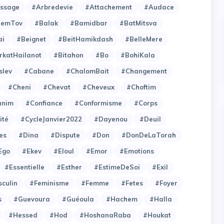
issage
#Arbredevie
#Attachement
#Audace
hemTov
#Balak
#Bamidbar
#BatMitsva
ai
#Beignet
#BeitHamikdash
#BelleMere
rkatHailanot
#Bitahon
#Bo
#BohiKala
slev
#Cabane
#ChalomBait
#Changement
#Cheni
#Chevat
#Cheveux
#Choftim
anim
#Confiance
#Conformisme
#Corps
ité
#CycleJanvier2022
#Dayenou
#Deuil
es
#Dina
#Dispute
#Don
#DonDeLaTorah
Ego
#Ekev
#Eloul
#Emor
#Emotions
#Essentielle
#Esther
#EstimeDeSoi
#Exil
culin
#Feminisme
#Femme
#Fetes
#Foyer
s
#Guevoura
#Guéoula
#Hachem
#Halla
#Hessed
#Hod
#HoshanaRaba
#Houkat