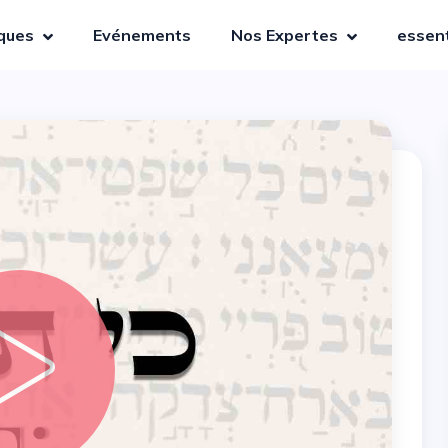
iques
Evénements
Nos Expertes
essent