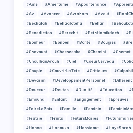
#Ame
#Amertume
#Appartenance
#Apprent
#Av
#Avancer
#Avraham
#Azout
#BaalC
#Bechalah
#Behaaloteha
#Behar
#Behoukot
#Benediction
#Berechit
#BethHamikdach
#Bi
#Bonheur
#Bonoeil
#Bonté
#Bougies
#Bre
#Chavouot
#Cheesecake
#Chemini
#Chemot
#ChoulhanArouh
#Ciel
#CoeurCerveau
#Coh
#Couple
#CouvrirLaTete
#Critiques
#Culpabil
#Devarim
#DeveloppementPersonnel
#Différenc
#Douceur
#Doutes
#Dualité
#Education
#
#Emouna
#Enfant
#Engagement
#Epreuves
#FaireLaPaix
#Famille
#Feminin
#FemininMas
#Fratrie
#Fruits
#FutursMaries
#Futursmarie
#Hanna
#Hanouka
#Hassidout
#HayeSarah