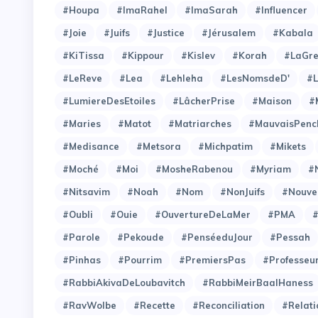
#Houpa
#ImaRahel
#ImaSarah
#Influencer
#Joie
#Juifs
#Justice
#Jérusalem
#Kabala
#KiTissa
#Kippour
#Kislev
#Korah
#LaGre
#LeReve
#Lea
#Lehleha
#LesNomsdeD'
#L
#LumiereDesEtoiles
#LâcherPrise
#Maison
#
#Maries
#Matot
#Matriarches
#MauvaisPenc
#Medisance
#Metsora
#Michpatim
#Mikets
#Moché
#Moi
#MosheRabenou
#Myriam
#
#Nitsavim
#Noah
#Nom
#NonJuifs
#Nouve
#Oubli
#Ouie
#OuvertureDeLaMer
#PMA
#Parole
#Pekoude
#PenséeduJour
#Pessah
#Pinhas
#Pourrim
#PremiersPas
#Professeu
#RabbiAkivaDeLoubavitch
#RabbiMeirBaalHaness
#RavWolbe
#Recette
#Reconciliation
#Relati