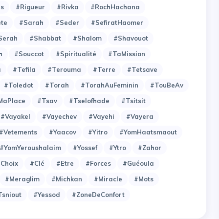
es
#Rigueur
#Rivka
#RochHachana
ete
#Sarah
#Seder
#SefiratHaomer
Serah
#Shabbat
#Shalom
#Shavouot
h
#Souccot
#Spiritualité
#TaMission
a
#Tefila
#Terouma
#Terre
#Tetsave
#Toledot
#Torah
#TorahAuFeminin
#TouBeAv
MaPlace
#Tsav
#Tselofhade
#Tsitsit
#Vayakel
#Vayechev
#Vayehi
#Vayera
#Vetements
#Yaacov
#Yitro
#YomHaatsmaout
#YomYeroushalaim
#Yossef
#Ytro
#Zahor
choix
#clé
#etre
#forces
#guéoula
#meraglim
#michkan
#miracle
#mots
tsniout
#yessod
#zoneDeConfort