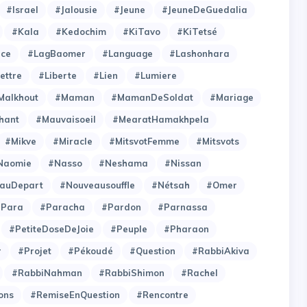
#Israel
#Jalousie
#Jeune
#JeuneDeGuedalia
#Kala
#Kedochim
#KiTavo
#KiTetsé
ce
#LagBaomer
#Language
#Lashonhara
ettre
#Liberte
#Lien
#Lumiere
Malkhout
#Maman
#MamanDeSoldat
#Mariage
hant
#Mauvaisoeil
#MearatHamakhpela
#Mikve
#Miracle
#MitsvotFemme
#Mitsvots
Naomie
#Nasso
#Neshama
#Nissan
auDepart
#Nouveausouffle
#Nétsah
#Omer
#Para
#Paracha
#Pardon
#Parnassa
#PetiteDoseDeJoie
#Peuple
#Pharaon
r
#Projet
#Pékoudé
#Question
#RabbiAkiva
#RabbiNahman
#RabbiShimon
#Rachel
ons
#RemiseEnQuestion
#Rencontre