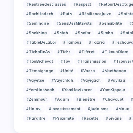
#Rentréedesclasses
#Respect
#RetourDesOtag
#RochHodech
#Ruth
#RésilienceJuive
#Saint
#Seminaire
#SensDesMitsvots
#Sensibilite
#
#Shekhina
#Shlah
#Shofar
#Simha
#Sota
#TableDeLaLoi
#Tamouz
#Tazria
#Techouv
#TichaBeAv
#Tichri
#Tiféret
#TikounOlam
#TouBichevat
#Tov
#Transmission
#Trouver
#Témoignage
#Unité
#Vaera
#Vaethanan
#Vayetse
#Vayichlah
#Vayigach
#Vayikra
#YomHashoah
#YomHazikaron
#YomKippour
#Zemmour
#adam
#bienêtre
#chavouot
#
#halavi
#investissement
#judaisme
#maux
#paraitre
#proximité
#recette
#sivane
#