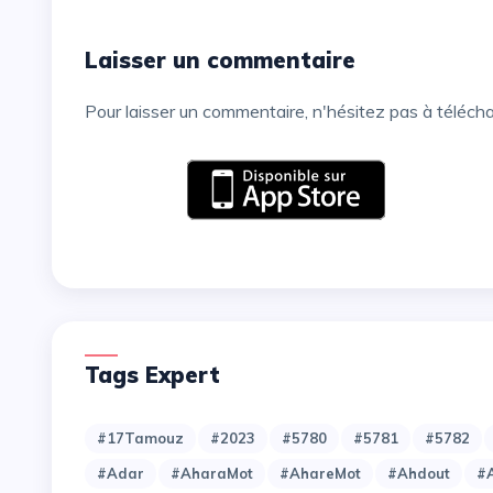
Laisser un commentaire
Pour laisser un commentaire, n'hésitez pas à téléch
Tags Expert
#17Tamouz
#2023
#5780
#5781
#5782
#Adar
#AharaMot
#AhareMot
#Ahdout
#A