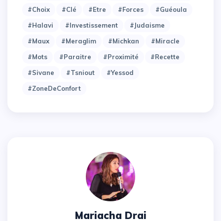
#choix
#clé
#etre
#forces
#guéoula
#halavi
#investissement
#judaisme
#maux
#meraglim
#michkan
#miracle
#mots
#paraitre
#proximité
#recette
#sivane
#tsniout
#yessod
#zoneDeConfort
Mariacha Drai