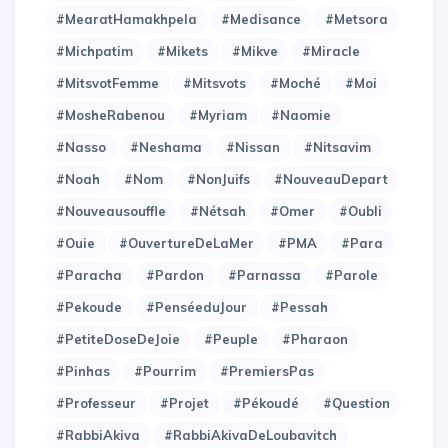
#MearatHamakhpela
#Medisance
#Metsora
#Michpatim
#Mikets
#Mikve
#Miracle
#MitsvotFemme
#Mitsvots
#Moché
#Moi
#MosheRabenou
#Myriam
#Naomie
#Nasso
#Neshama
#Nissan
#Nitsavim
#Noah
#Nom
#NonJuifs
#NouveauDepart
#Nouveausouffle
#Nétsah
#Omer
#Oubli
#Ouie
#OuvertureDeLaMer
#PMA
#Para
#Paracha
#Pardon
#Parnassa
#Parole
#Pekoude
#PenséeduJour
#Pessah
#PetiteDoseDeJoie
#Peuple
#Pharaon
#Pinhas
#Pourrim
#PremiersPas
#Professeur
#Projet
#Pékoudé
#Question
#RabbiAkiva
#RabbiAkivaDeLoubavitch