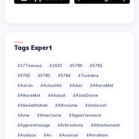
Tags Expert
#17Tamouz
#2023
#5780
#5781
#5782
#5783
#5784
#7octobre
#Aaron
#Actualité
#Adar
#AharaMot
#AhareMot
#Ahdout
#AideDivine
#AkedatItshak
#Altruisme
#AmIsrael
#Ame
#Amertume
#Appartenance
#Apprentissage
#Arbredevie
#Attachement
#Audace
#Av
#Avancer
#Avraham