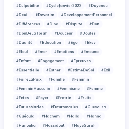
#Culpabilité
#CycleJanvier2022
#Dayenou
#Deuil
#Devarim
#DeveloppementPersonnel
#Différences
#Dina
#Dispute
#Don
#DonDeLaTorah
#Douceur
#Doutes
#Dualité
#Education
#Ego
#Ekev
#Eloul
#Emor
#Emotions
#Emouna
#Enfant
#Engagement
#Epreuves
#Essentielle
#Esther
#EstimeDeSoi
#Exil
#FaireLaPaix
#Famille
#Feminin
#FemininMasculin
#Feminisme
#Femme
#Fetes
#Foyer
#Fratrie
#Fruits
#FutursMaries
#Futursmaries
#Guevoura
#Guéoula
#Hachem
#Halla
#Hanna
#Hanouka
#Hassidout
#HayeSarah