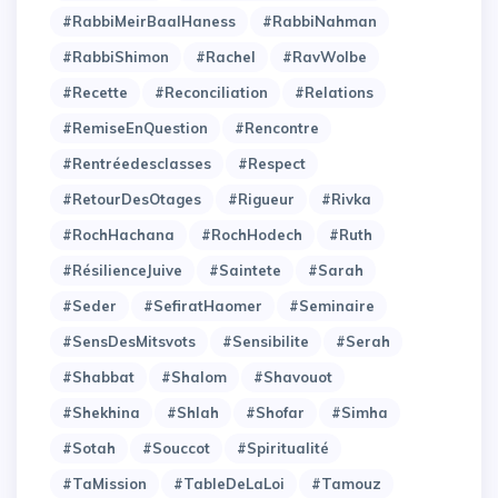
#RabbiMeirBaalHaness
#RabbiNahman
#RabbiShimon
#Rachel
#RavWolbe
#Recette
#Reconciliation
#Relations
#RemiseEnQuestion
#Rencontre
#Rentréedesclasses
#Respect
#RetourDesOtages
#Rigueur
#Rivka
#RochHachana
#RochHodech
#Ruth
#RésilienceJuive
#Saintete
#Sarah
#Seder
#SefiratHaomer
#Seminaire
#SensDesMitsvots
#Sensibilite
#Serah
#Shabbat
#Shalom
#Shavouot
#Shekhina
#Shlah
#Shofar
#Simha
#Sotah
#Souccot
#Spiritualité
#TaMission
#TableDeLaLoi
#Tamouz