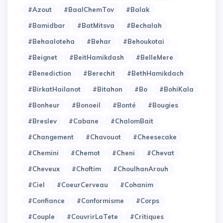
#Azout
#BaalChemTov
#Balak
#Bamidbar
#BatMitsva
#Bechalah
#Behaaloteha
#Behar
#Behoukotai
#Beignet
#BeitHamikdash
#BelleMere
#Benediction
#Berechit
#BethHamikdach
#BirkatHailanot
#Bitahon
#Bo
#BohiKala
#Bonheur
#Bonoeil
#Bonté
#Bougies
#Breslev
#Cabane
#ChalomBait
#Changement
#Chavouot
#Cheesecake
#Chemini
#Chemot
#Cheni
#Chevat
#Cheveux
#Choftim
#ChoulhanArouh
#Ciel
#CoeurCerveau
#Cohanim
#Confiance
#Conformisme
#Corps
#Couple
#CouvrirLaTete
#Critiques