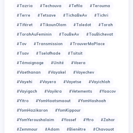
#Tazria
#Techouva
#Tefila
#Terouma
#Terre
#Tetsave
#TichaBeAv
#Tichri
#Tiféret
#TikounOlam
#Toledot
#Torah
#TorahAuFeminin
#TouBeAv
#TouBichevat
#Tov
#Transmission
#TrouverMaPlace
#Tsav
#Tselofhade
#Tsitsit
#Témoignage
#Unité
#Vaera
#Vaethanan
#Vayakel
#Vayechev
#Vayehi
#Vayera
#Vayetse
#Vayichlah
#Vayigach
#Vayikra
#Vetements
#Yaacov
#Yitro
#YomHaatsmaout
#YomHashoah
#YomHazikaron
#YomKippour
#YomYeroushalaim
#Yossef
#Ytro
#Zahor
#Zemmour
#adam
#bienêtre
#chavouot