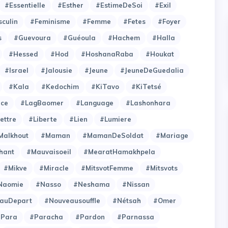
#Essentielle
#Esther
#EstimeDeSoi
#Exil
culin
#Feminisme
#Femme
#Fetes
#Foyer
s
#Guevoura
#Guéoula
#Hachem
#Halla
#Hessed
#Hod
#HoshanaRaba
#Houkat
#Israel
#Jalousie
#Jeune
#JeuneDeGuedalia
#Kala
#Kedochim
#KiTavo
#KiTetsé
ce
#LagBaomer
#Language
#Lashonhara
ettre
#Liberte
#Lien
#Lumiere
Malkhout
#Maman
#MamanDeSoldat
#Mariage
hant
#Mauvaisoeil
#MearatHamakhpela
#Mikve
#Miracle
#MitsvotFemme
#Mitsvots
Naomie
#Nasso
#Neshama
#Nissan
auDepart
#Nouveausouffle
#Nétsah
#Omer
#Para
#Paracha
#Pardon
#Parnassa