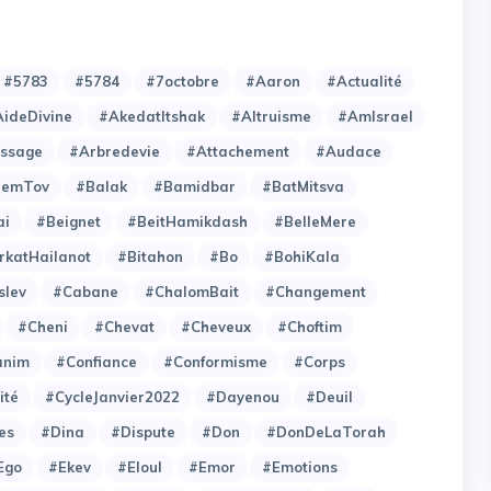
#5783
#5784
#7octobre
#Aaron
#Actualité
ideDivine
#AkedatItshak
#Altruisme
#AmIsrael
issage
#Arbredevie
#Attachement
#Audace
hemTov
#Balak
#Bamidbar
#BatMitsva
ai
#Beignet
#BeitHamikdash
#BelleMere
rkatHailanot
#Bitahon
#Bo
#BohiKala
slev
#Cabane
#ChalomBait
#Changement
#Cheni
#Chevat
#Cheveux
#Choftim
anim
#Confiance
#Conformisme
#Corps
ité
#CycleJanvier2022
#Dayenou
#Deuil
es
#Dina
#Dispute
#Don
#DonDeLaTorah
Ego
#Ekev
#Eloul
#Emor
#Emotions