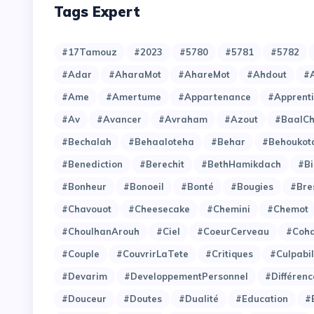
Tags Expert
#17Tamouz
#2023
#5780
#5781
#5782
#Adar
#AharaMot
#AhareMot
#Ahdout
#A
#Ame
#Amertume
#Appartenance
#Apprent
#Av
#Avancer
#Avraham
#Azout
#BaalC
#Bechalah
#Behaaloteha
#Behar
#Behoukot
#Benediction
#Berechit
#BethHamikdach
#Bi
#Bonheur
#Bonoeil
#Bonté
#Bougies
#Bre
#Chavouot
#Cheesecake
#Chemini
#Chemot
#ChoulhanArouh
#Ciel
#CoeurCerveau
#Coh
#Couple
#CouvrirLaTete
#Critiques
#Culpabil
#Devarim
#DeveloppementPersonnel
#Différenc
#Douceur
#Doutes
#Dualité
#Education
#