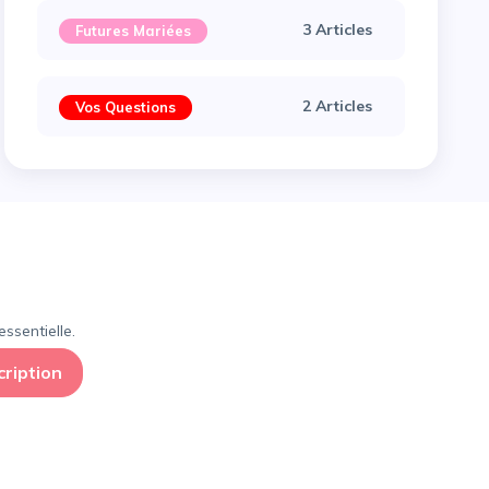
3 Articles
Futures Mariées
2 Articles
Vos Questions
×
ssentielle.
cription