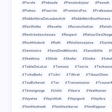
#Parole
#Pekoude
#PenséeduJour
#Pessah
#Pinhas
#Pourrim
#PremiersPas
#Professeu
#RabbiAkivaDeLoubavitch
#RabbiMeirBaalHaness
#RavWolbe
#Recette
#Reconciliation
#Relati
#Rentréedesclasses
#Respect
#RetourDesOtag
#RochHodech
#Ruth
#RésilienceJuive
#Saint
#Seminaire
#SensDesMitsvots
#Sensibilite
#
#Shekhina
#Shlah
#Shofar
#Simha
#Sota
#TableDeLaLoi
#Tamouz
#Tazria
#Techouv
#TichaBeAv
#Tichri
#Tiféret
#TikounOlam
#TouBichevat
#Tov
#Transmission
#Trouver
#Témoignage
#Unité
#Vaera
#Vaethanan
#Vayetse
#Vayichlah
#Vayigach
#Vayikra
#YomHashoah
#YomHazikaron
#YomKippour