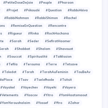
#PetiteDoseDeJoie
#Peuple
#Pharaon
r
#Projet
#Pékoudé
#Question
#RabbiAkiva
#RabbiNahman
#RabbiShimon
#Rachel
ons
#RemiseEnQuestion
#Rencontre
es
#Rigueur
#Rivka
#RochHachana
ete
#Sarah
#Seder
#SefiratHaomer
Serah
#Shabbat
#Shalom
#Shavouot
h
#Souccot
#Spiritualité
#TaMission
a
#Tefila
#Terouma
#Terre
#Tetsave
#Toledot
#Torah
#TorahAuFeminin
#TouBeAv
MaPlace
#Tsav
#Tselofhade
#Tsitsit
#Vayakel
#Vayechev
#Vayehi
#Vayera
#Vetements
#Yaacov
#Yitro
#YomHaatsmaout
#YomYeroushalaim
#Yossef
#Ytro
#Zahor