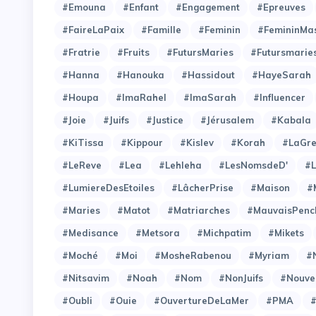
#Emouna
#Enfant
#Engagement
#Epreuves
#FaireLaPaix
#Famille
#Feminin
#FemininMas
#Fratrie
#Fruits
#FutursMaries
#Futursmarie
#Hanna
#Hanouka
#Hassidout
#HayeSarah
#Houpa
#ImaRahel
#ImaSarah
#Influencer
#Joie
#Juifs
#Justice
#Jérusalem
#Kabala
#KiTissa
#Kippour
#Kislev
#Korah
#LaGre
#LeReve
#Lea
#Lehleha
#LesNomsdeD'
#L
#LumiereDesEtoiles
#LâcherPrise
#Maison
#
#Maries
#Matot
#Matriarches
#MauvaisPenc
#Medisance
#Metsora
#Michpatim
#Mikets
#Moché
#Moi
#MosheRabenou
#Myriam
#
#Nitsavim
#Noah
#Nom
#NonJuifs
#Nouve
#Oubli
#Ouie
#OuvertureDeLaMer
#PMA