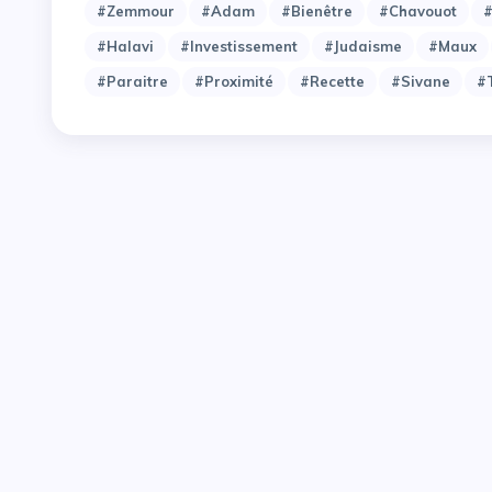
#Zemmour
#adam
#bienêtre
#chavouot
#
#halavi
#investissement
#judaisme
#maux
#paraitre
#proximité
#recette
#sivane
#