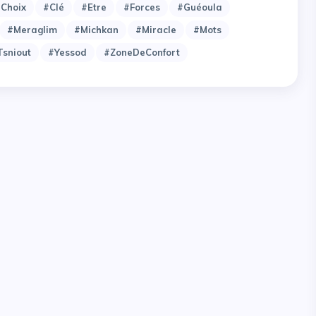
choix
#clé
#etre
#forces
#guéoula
#meraglim
#michkan
#miracle
#mots
tsniout
#yessod
#zoneDeConfort