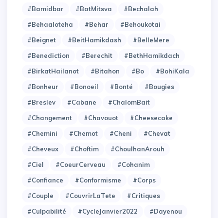
#Bamidbar
#BatMitsva
#Bechalah
#Behaaloteha
#Behar
#Behoukotai
#Beignet
#BeitHamikdash
#BelleMere
#Benediction
#Berechit
#BethHamikdach
#BirkatHailanot
#Bitahon
#Bo
#BohiKala
#Bonheur
#Bonoeil
#Bonté
#Bougies
#Breslev
#Cabane
#ChalomBait
#Changement
#Chavouot
#Cheesecake
#Chemini
#Chemot
#Cheni
#Chevat
#Cheveux
#Choftim
#ChoulhanArouh
#Ciel
#CoeurCerveau
#Cohanim
#Confiance
#Conformisme
#Corps
#Couple
#CouvrirLaTete
#Critiques
#Culpabilité
#CycleJanvier2022
#Dayenou