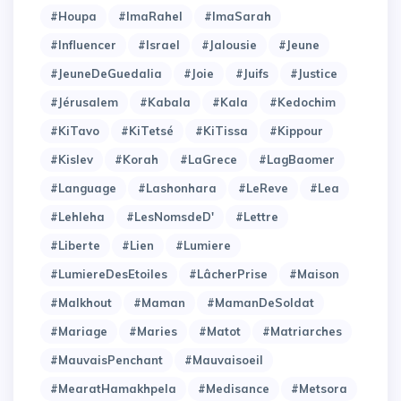
#Houpa
#ImaRahel
#ImaSarah
#Influencer
#Israel
#Jalousie
#Jeune
#JeuneDeGuedalia
#Joie
#Juifs
#Justice
#Jérusalem
#Kabala
#Kala
#Kedochim
#KiTavo
#KiTetsé
#KiTissa
#Kippour
#Kislev
#Korah
#LaGrece
#LagBaomer
#Language
#Lashonhara
#LeReve
#Lea
#Lehleha
#LesNomsdeD'
#Lettre
#Liberte
#Lien
#Lumiere
#LumiereDesEtoiles
#LâcherPrise
#Maison
#Malkhout
#Maman
#MamanDeSoldat
#Mariage
#Maries
#Matot
#Matriarches
#MauvaisPenchant
#Mauvaisoeil
#MearatHamakhpela
#Medisance
#Metsora