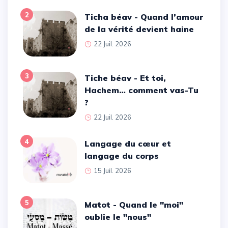
2
Ticha béav - Quand l’amour
de la vérité devient haine
22 Juil. 2026
3
Tiche béav - Et toi,
Hachem… comment vas-Tu
?
22 Juil. 2026
4
Langage du cœur et
langage du corps
15 Juil. 2026
5
Matot - Quand le ''moi''
oublie le ''nous''