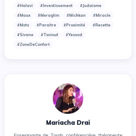
#halavi
#investissement
#judaisme
#maux
#meraglim
#michkan
#miracle
#mots
#paraitre
#proximité
#recette
#sivane
#tsniout
#yessod
#zoneDeConfort
Mariacha Drai
Enseignante de Torah, conférencière, thérapeute