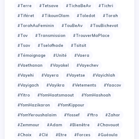
#Terre
#Tetsave
#TichaBeAv
#Tichri
#Tiféret
#TikounOlam
#Toledot
#Torah
#TorahAuFeminin
#TouBeAv
#TouBichevat
#Tov
#Transmission
#TrouverMaPlace
#Tsav
#Tselofhade
#Tsitsit
#Témoignage
#Unité
#Vaera
#Vaethanan
#Vayakel
#Vayechev
#Vayehi
#Vayera
#Vayetse
#Vayichlah
#Vayigach
#Vayikra
#Vetements
#Yaacov
#Yitro
#YomHaatsmaout
#YomHashoah
#YomHazikaron
#YomKippour
#YomYeroushalaim
#Yossef
#Ytro
#Zahor
#Zemmour
#adam
#bienêtre
#chavouot
#choix
#clé
#etre
#forces
#guéoula