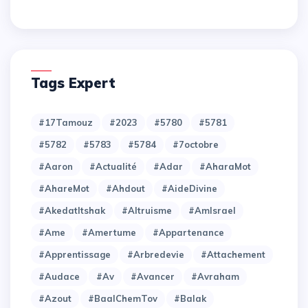
Tags Expert
#17Tamouz
#2023
#5780
#5781
#5782
#5783
#5784
#7octobre
#Aaron
#Actualité
#Adar
#AharaMot
#AhareMot
#Ahdout
#AideDivine
#AkedatItshak
#Altruisme
#AmIsrael
#Ame
#Amertume
#Appartenance
#Apprentissage
#Arbredevie
#Attachement
#Audace
#Av
#Avancer
#Avraham
#Azout
#BaalChemTov
#Balak