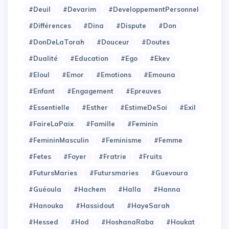
#Deuil
#Devarim
#DeveloppementPersonnel
#Différences
#Dina
#Dispute
#Don
#DonDeLaTorah
#Douceur
#Doutes
#Dualité
#Education
#Ego
#Ekev
#Eloul
#Emor
#Emotions
#Emouna
#Enfant
#Engagement
#Epreuves
#Essentielle
#Esther
#EstimeDeSoi
#Exil
#FaireLaPaix
#Famille
#Feminin
#FemininMasculin
#Feminisme
#Femme
#Fetes
#Foyer
#Fratrie
#Fruits
#FutursMaries
#Futursmaries
#Guevoura
#Guéoula
#Hachem
#Halla
#Hanna
#Hanouka
#Hassidout
#HayeSarah
#Hessed
#Hod
#HoshanaRaba
#Houkat