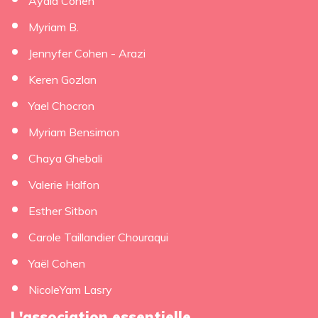
Ayala Cohen
Myriam B.
Jennyfer Cohen - Arazi
Keren Gozlan
Yael Chocron
Myriam Bensimon
Chaya Ghebali
Valerie Halfon
Esther Sitbon
Carole Taillandier Chouraqui
Yaël Cohen
NicoleYam Lasry
L'association essentielle