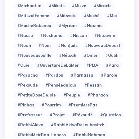
#Michpatim
#Mikets
#Mikve
#Miracle
#MitsvotFemme
#Mitsvots
#Moché
#Moi
#MosheRabenou
#Myriam
#Naomie
#Nasso
#Neshama
#Nissan
#Nitsavim
#Noah
#Nom
#NonJuifs
#NouveauDepart
#Nouveausouffle
#Nétsah
#Omer
#Oubli
#Ouie
#OuvertureDeLaMer
#PMA
#Para
#Paracha
#Pardon
#Parnassa
#Parole
#Pekoude
#PenséeduJour
#Pessah
#PetiteDoseDeJoie
#Peuple
#Pharaon
#Pinhas
#Pourrim
#PremiersPas
#Professeur
#Projet
#Pékoudé
#Question
#RabbiAkiva
#RabbiAkivaDeLoubavitch
#RabbiMeirBaalHaness
#RabbiNahman