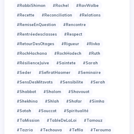
#RabbiShimon
#Rachel
#RavWolbe
#Recette
#Reconciliation
#Relations
#RemiseEnQuestion
#Rencontre
#Rentréedesclasses
#Respect
#RetourDesOtages
#Rigueur
#Rivka
#RochHachana
#RochHodech
#Ruth
#RésilienceJuive
#Saintete
#Sarah
#Seder
#SefiratHaomer
#Seminaire
#SensDesMitsvots
#Sensibilite
#Serah
#Shabbat
#Shalom
#Shavouot
#Shekhina
#Shlah
#Shofar
#Simha
#Sotah
#Souccot
#Spiritualité
#TaMission
#TableDeLaLoi
#Tamouz
#Tazria
#Techouva
#Tefila
#Terouma