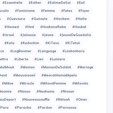
#Essentielle
#Esther
#EstimeDeSoi
#Exil
culin
#Feminisme
#Femme
#Fetes
#Foyer
s
#Guevoura
#Guéoula
#Hachem
#Halla
#Hessed
#Hod
#HoshanaRaba
#Houkat
#Israel
#Jalousie
#Jeune
#JeuneDeGuedalia
#Kala
#Kedochim
#KiTavo
#KiTetsé
ce
#LagBaomer
#Language
#Lashonhara
ettre
#Liberte
#Lien
#Lumiere
Malkhout
#Maman
#MamanDeSoldat
#Mariage
hant
#Mauvaisoeil
#MearatHamakhpela
#Mikve
#Miracle
#MitsvotFemme
#Mitsvots
Naomie
#Nasso
#Neshama
#Nissan
auDepart
#Nouveausouffle
#Nétsah
#Omer
#Para
#Paracha
#Pardon
#Parnassa