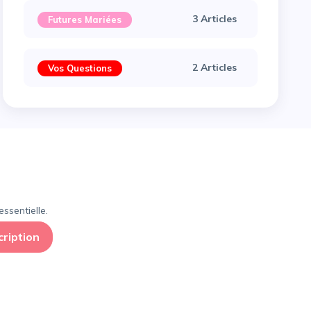
3 Articles
Futures Mariées
2 Articles
Vos Questions
×
ssentielle.
cription