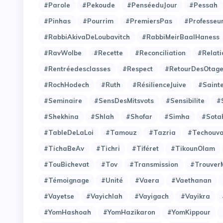
#Parole
#Pekoude
#PenséeduJour
#Pessah
#Pinhas
#Pourrim
#PremiersPas
#Professeu
#RabbiAkivaDeLoubavitch
#RabbiMeirBaalHaness
#RavWolbe
#Recette
#Reconciliation
#Relati
#Rentréedesclasses
#Respect
#RetourDesOtag
#RochHodech
#Ruth
#RésilienceJuive
#Saint
#Seminaire
#SensDesMitsvots
#Sensibilite
#
#Shekhina
#Shlah
#Shofar
#Simha
#Sota
#TableDeLaLoi
#Tamouz
#Tazria
#Techouv
#TichaBeAv
#Tichri
#Tiféret
#TikounOlam
#TouBichevat
#Tov
#Transmission
#Trouver
#Témoignage
#Unité
#Vaera
#Vaethanan
#Vayetse
#Vayichlah
#Vayigach
#Vayikra
#YomHashoah
#YomHazikaron
#YomKippour