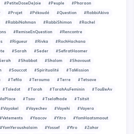
#PetiteDoseDeJoie
#Peuple
#Pharaon
r
#Projet
#Pékoudé
#Question
#RabbiAkiva
#RabbiNahman
#RabbiShimon
#Rachel
ons
#RemiseEnQuestion
#Rencontre
es
#Rigueur
#Rivka
#RochHachana
ete
#Sarah
#Seder
#SefiratHaomer
Serah
#Shabbat
#Shalom
#Shavouot
h
#Souccot
#Spiritualité
#TaMission
a
#Tefila
#Terouma
#Terre
#Tetsave
#Toledot
#Torah
#TorahAuFeminin
#TouBeAv
MaPlace
#Tsav
#Tselofhade
#Tsitsit
#Vayakel
#Vayechev
#Vayehi
#Vayera
#Vetements
#Yaacov
#Yitro
#YomHaatsmaout
#YomYeroushalaim
#Yossef
#Ytro
#Zahor