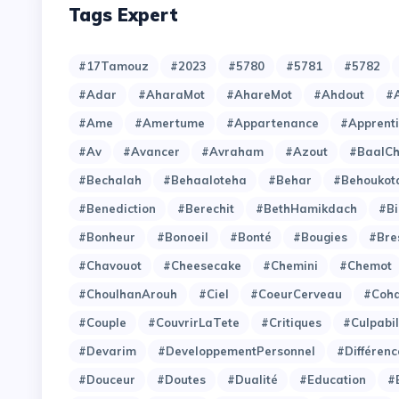
Tags Expert
#17Tamouz
#2023
#5780
#5781
#5782
#Adar
#AharaMot
#AhareMot
#Ahdout
#A
#Ame
#Amertume
#Appartenance
#Apprent
#Av
#Avancer
#Avraham
#Azout
#BaalC
#Bechalah
#Behaaloteha
#Behar
#Behoukot
#Benediction
#Berechit
#BethHamikdach
#Bi
#Bonheur
#Bonoeil
#Bonté
#Bougies
#Bre
#Chavouot
#Cheesecake
#Chemini
#Chemot
#ChoulhanArouh
#Ciel
#CoeurCerveau
#Coh
#Couple
#CouvrirLaTete
#Critiques
#Culpabil
#Devarim
#DeveloppementPersonnel
#Différenc
#Douceur
#Doutes
#Dualité
#Education
#