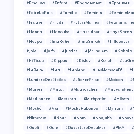
#Emouna
#Enfant
#Engagement
#Epreuves
#FaireLaPaix
#Famille
#Feminin
#FemininMas
#Fratrie
#Fruits
#FutursMaries
#Futursmarie
#Hanna
#Hanouka
#Hassidout
#HayeSarah
#Houpa
#ImaRahel
#ImaSarah
#Influencer
#Joie
#Juifs
#Justice
#Jérusalem
#Kabala
#KiTissa
#Kippour
#Kislev
#Korah
#LaGre
#LeReve
#Lea
#Lehleha
#LesNomsdeD'
#L
#LumiereDesEtoiles
#LâcherPrise
#Maison
#
#Maries
#Matot
#Matriarches
#MauvaisPenc
#Medisance
#Metsora
#Michpatim
#Mikets
#Moché
#Moi
#MosheRabenou
#Myriam
#
#Nitsavim
#Noah
#Nom
#NonJuifs
#Nouve
#Oubli
#Ouie
#OuvertureDeLaMer
#PMA