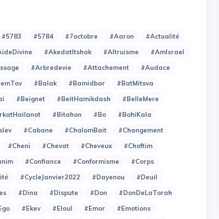
#5783
#5784
#7octobre
#Aaron
#Actualité
ideDivine
#AkedatItshak
#Altruisme
#AmIsrael
issage
#Arbredevie
#Attachement
#Audace
hemTov
#Balak
#Bamidbar
#BatMitsva
ai
#Beignet
#BeitHamikdash
#BelleMere
rkatHailanot
#Bitahon
#Bo
#BohiKala
slev
#Cabane
#ChalomBait
#Changement
#Cheni
#Chevat
#Cheveux
#Choftim
anim
#Confiance
#Conformisme
#Corps
ité
#CycleJanvier2022
#Dayenou
#Deuil
es
#Dina
#Dispute
#Don
#DonDeLaTorah
Ego
#Ekev
#Eloul
#Emor
#Emotions