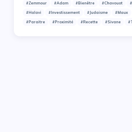
#Zemmour
#adam
#bienêtre
#chavouot
#
#halavi
#investissement
#judaisme
#maux
#paraitre
#proximité
#recette
#sivane
#