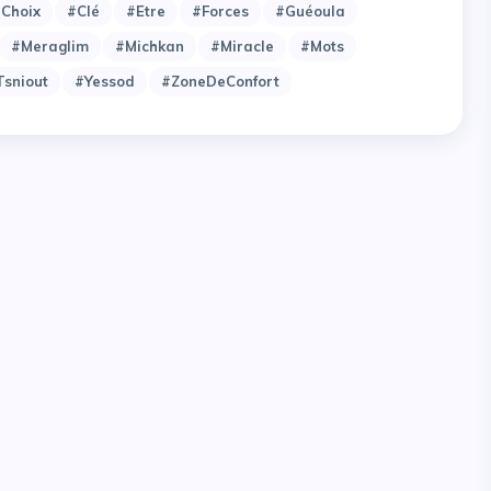
choix
#clé
#etre
#forces
#guéoula
#meraglim
#michkan
#miracle
#mots
tsniout
#yessod
#zoneDeConfort