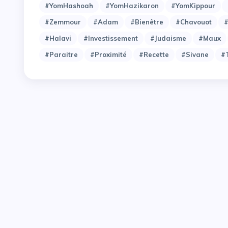
#YomHashoah
#YomHazikaron
#YomKippour
#Zemmour
#adam
#bienêtre
#chavouot
#
#halavi
#investissement
#judaisme
#maux
#paraitre
#proximité
#recette
#sivane
#