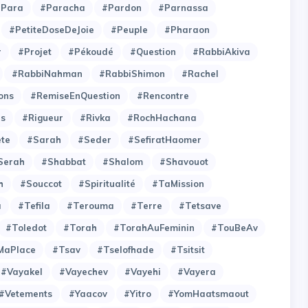
#Para
#Paracha
#Pardon
#Parnassa
#PetiteDoseDeJoie
#Peuple
#Pharaon
r
#Projet
#Pékoudé
#Question
#RabbiAkiva
#RabbiNahman
#RabbiShimon
#Rachel
ons
#RemiseEnQuestion
#Rencontre
es
#Rigueur
#Rivka
#RochHachana
ete
#Sarah
#Seder
#SefiratHaomer
Serah
#Shabbat
#Shalom
#Shavouot
h
#Souccot
#Spiritualité
#TaMission
a
#Tefila
#Terouma
#Terre
#Tetsave
#Toledot
#Torah
#TorahAuFeminin
#TouBeAv
MaPlace
#Tsav
#Tselofhade
#Tsitsit
#Vayakel
#Vayechev
#Vayehi
#Vayera
#Vetements
#Yaacov
#Yitro
#YomHaatsmaout