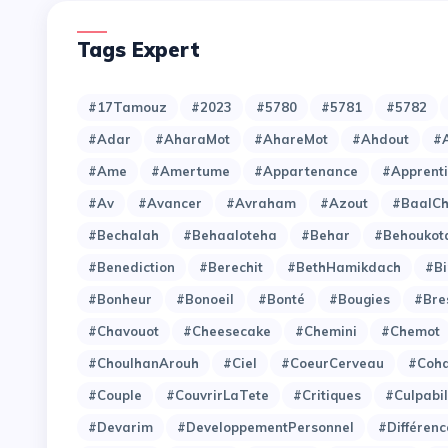
Tags Expert
#17Tamouz
#2023
#5780
#5781
#5782
#Adar
#AharaMot
#AhareMot
#Ahdout
#A
#Ame
#Amertume
#Appartenance
#Apprent
#Av
#Avancer
#Avraham
#Azout
#BaalC
#Bechalah
#Behaaloteha
#Behar
#Behoukot
#Benediction
#Berechit
#BethHamikdach
#Bi
#Bonheur
#Bonoeil
#Bonté
#Bougies
#Bre
#Chavouot
#Cheesecake
#Chemini
#Chemot
#ChoulhanArouh
#Ciel
#CoeurCerveau
#Coh
#Couple
#CouvrirLaTete
#Critiques
#Culpabil
#Devarim
#DeveloppementPersonnel
#Différenc