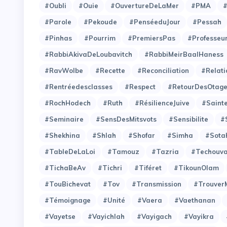
#Oubli
#Ouie
#OuvertureDeLaMer
#PMA
#Parole
#Pekoude
#PenséeduJour
#Pessah
#Pinhas
#Pourrim
#PremiersPas
#Professeu
#RabbiAkivaDeLoubavitch
#RabbiMeirBaalHaness
#RavWolbe
#Recette
#Reconciliation
#Relati
#Rentréedesclasses
#Respect
#RetourDesOtag
#RochHodech
#Ruth
#RésilienceJuive
#Saint
#Seminaire
#SensDesMitsvots
#Sensibilite
#
#Shekhina
#Shlah
#Shofar
#Simha
#Sota
#TableDeLaLoi
#Tamouz
#Tazria
#Techouv
#TichaBeAv
#Tichri
#Tiféret
#TikounOlam
#TouBichevat
#Tov
#Transmission
#Trouver
#Témoignage
#Unité
#Vaera
#Vaethanan
#Vayetse
#Vayichlah
#Vayigach
#Vayikra