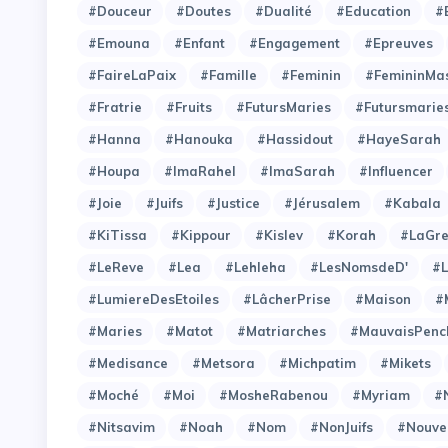
#Douceur
#Doutes
#Dualité
#Education
#
#Emouna
#Enfant
#Engagement
#Epreuves
#FaireLaPaix
#Famille
#Feminin
#FemininMas
#Fratrie
#Fruits
#FutursMaries
#Futursmarie
#Hanna
#Hanouka
#Hassidout
#HayeSarah
#Houpa
#ImaRahel
#ImaSarah
#Influencer
#Joie
#Juifs
#Justice
#Jérusalem
#Kabala
#KiTissa
#Kippour
#Kislev
#Korah
#LaGre
#LeReve
#Lea
#Lehleha
#LesNomsdeD'
#L
#LumiereDesEtoiles
#LâcherPrise
#Maison
#
#Maries
#Matot
#Matriarches
#MauvaisPenc
#Medisance
#Metsora
#Michpatim
#Mikets
#Moché
#Moi
#MosheRabenou
#Myriam
#
#Nitsavim
#Noah
#Nom
#NonJuifs
#Nouve