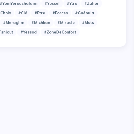
#YomYeroushalaim
#Yossef
#Ytro
#Zahor
choix
#clé
#etre
#forces
#guéoula
#meraglim
#michkan
#miracle
#mots
tsniout
#yessod
#zoneDeConfort