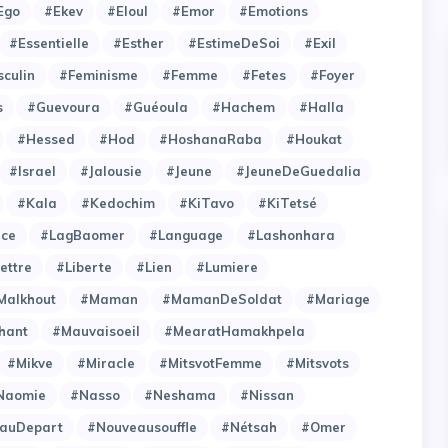
Ego
#Ekev
#Eloul
#Emor
#Emotions
#Essentielle
#Esther
#EstimeDeSoi
#Exil
culin
#Feminisme
#Femme
#Fetes
#Foyer
s
#Guevoura
#Guéoula
#Hachem
#Halla
#Hessed
#Hod
#HoshanaRaba
#Houkat
#Israel
#Jalousie
#Jeune
#JeuneDeGuedalia
#Kala
#Kedochim
#KiTavo
#KiTetsé
ce
#LagBaomer
#Language
#Lashonhara
ettre
#Liberte
#Lien
#Lumiere
Malkhout
#Maman
#MamanDeSoldat
#Mariage
hant
#Mauvaisoeil
#MearatHamakhpela
#Mikve
#Miracle
#MitsvotFemme
#Mitsvots
Naomie
#Nasso
#Neshama
#Nissan
auDepart
#Nouveausouffle
#Nétsah
#Omer