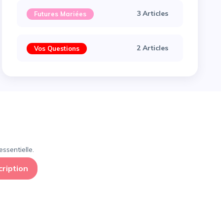
3 Articles
Futures Mariées
2 Articles
Vos Questions
×
ssentielle.
cription