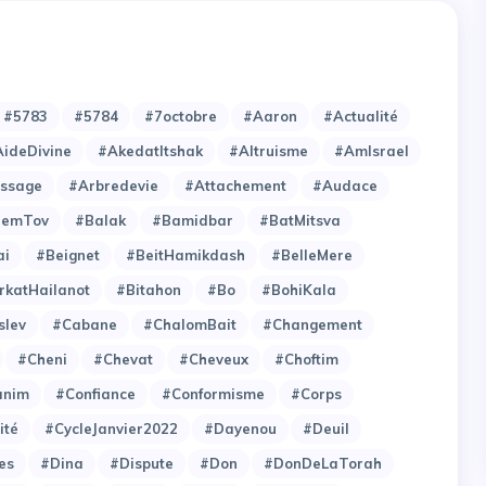
#5783
#5784
#7octobre
#Aaron
#Actualité
ideDivine
#AkedatItshak
#Altruisme
#AmIsrael
issage
#Arbredevie
#Attachement
#Audace
hemTov
#Balak
#Bamidbar
#BatMitsva
ai
#Beignet
#BeitHamikdash
#BelleMere
rkatHailanot
#Bitahon
#Bo
#BohiKala
slev
#Cabane
#ChalomBait
#Changement
#Cheni
#Chevat
#Cheveux
#Choftim
anim
#Confiance
#Conformisme
#Corps
ité
#CycleJanvier2022
#Dayenou
#Deuil
es
#Dina
#Dispute
#Don
#DonDeLaTorah