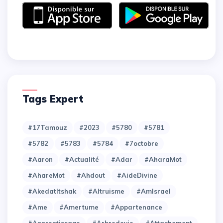
Tags Expert
#17Tamouz
#2023
#5780
#5781
#5782
#5783
#5784
#7octobre
#Aaron
#Actualité
#Adar
#AharaMot
#AhareMot
#Ahdout
#AideDivine
#AkedatItshak
#Altruisme
#AmIsrael
#Ame
#Amertume
#Appartenance