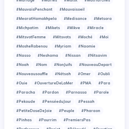
#Mariage
#Maries
#Matot
#Matriarches
#MauvaisPenchant
#Mauvaisoeil
#MearatHamakhpela
#Medisance
#Metsora
#Michpatim
#Mikets
#Mikve
#Miracle
#MitsvotFemme
#Mitsvots
#Moché
#Moi
#MosheRabenou
#Myriam
#Naomie
#Nasso
#Neshama
#Nissan
#Nitsavim
#Noah
#Nom
#NonJuifs
#NouveauDepart
#Nouveausouffle
#Nétsah
#Omer
#Oubli
#Ouie
#OuvertureDeLaMer
#PMA
#Para
#Paracha
#Pardon
#Parnassa
#Parole
#Pekoude
#PenséeduJour
#Pessah
#PetiteDoseDeJoie
#Peuple
#Pharaon
#Pinhas
#Pourrim
#PremiersPas