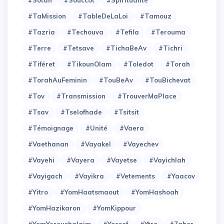
#Sotah
#Souccot
#Spiritualité
#TaMission
#TableDeLaLoi
#Tamouz
#Tazria
#Techouva
#Tefila
#Terouma
#Terre
#Tetsave
#TichaBeAv
#Tichri
#Tiféret
#TikounOlam
#Toledot
#Torah
#TorahAuFeminin
#TouBeAv
#TouBichevat
#Tov
#Transmission
#TrouverMaPlace
#Tsav
#Tselofhade
#Tsitsit
#Témoignage
#Unité
#Vaera
#Vaethanan
#Vayakel
#Vayechev
#Vayehi
#Vayera
#Vayetse
#Vayichlah
#Vayigach
#Vayikra
#Vetements
#Yaacov
#Yitro
#YomHaatsmaout
#YomHashoah
#YomHazikaron
#YomKippour