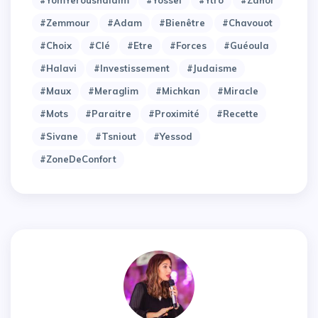
#YomYeroushalaim
#Yossef
#Ytro
#Zahor
#Zemmour
#adam
#bienêtre
#chavouot
#choix
#clé
#etre
#forces
#guéoula
#halavi
#investissement
#judaisme
#maux
#meraglim
#michkan
#miracle
#mots
#paraitre
#proximité
#recette
#sivane
#tsniout
#yessod
#zoneDeConfort