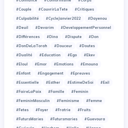
#Confiance
#Conformisme
#Corps
#Couple
#CouvrirLaTete
#Critiques
#Culpabilité
#CycleJanvier2022
#Dayenou
#Deuil
#Devarim
#DeveloppementPersonnel
#Différences
#Dina
#Dispute
#Don
#DonDeLaTorah
#Douceur
#Doutes
#Dualité
#Education
#Ego
#Ekev
#Eloul
#Emor
#Emotions
#Emouna
#Enfant
#Engagement
#Epreuves
#Essentielle
#Esther
#EstimeDeSoi
#Exil
#FaireLaPaix
#Famille
#Feminin
#FemininMasculin
#Feminisme
#Femme
#Fetes
#Foyer
#Fratrie
#Fruits
#FutursMaries
#Futursmaries
#Guevoura