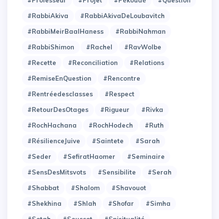
#Professeur
#Projet
#Pékoudé
#Question
#RabbiAkiva
#RabbiAkivaDeLoubavitch
#RabbiMeirBaalHaness
#RabbiNahman
#RabbiShimon
#Rachel
#RavWolbe
#Recette
#Reconciliation
#Relations
#RemiseEnQuestion
#Rencontre
#Rentréedesclasses
#Respect
#RetourDesOtages
#Rigueur
#Rivka
#RochHachana
#RochHodech
#Ruth
#RésilienceJuive
#Saintete
#Sarah
#Seder
#SefiratHaomer
#Seminaire
#SensDesMitsvots
#Sensibilite
#Serah
#Shabbat
#Shalom
#Shavouot
#Shekhina
#Shlah
#Shofar
#Simha