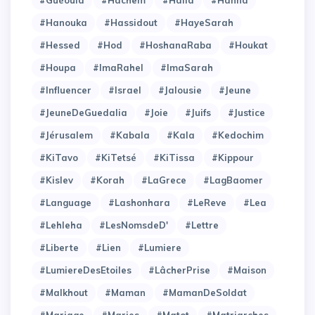
#Guéoula
#Hachem
#Halla
#Hanna
#Hanouka
#Hassidout
#HayeSarah
#Hessed
#Hod
#HoshanaRaba
#Houkat
#Houpa
#ImaRahel
#ImaSarah
#Influencer
#Israel
#Jalousie
#Jeune
#JeuneDeGuedalia
#Joie
#Juifs
#Justice
#Jérusalem
#Kabala
#Kala
#Kedochim
#KiTavo
#KiTetsé
#KiTissa
#Kippour
#Kislev
#Korah
#LaGrece
#LagBaomer
#Language
#Lashonhara
#LeReve
#Lea
#Lehleha
#LesNomsdeD'
#Lettre
#Liberte
#Lien
#Lumiere
#LumiereDesEtoiles
#LâcherPrise
#Maison
#Malkhout
#Maman
#MamanDeSoldat