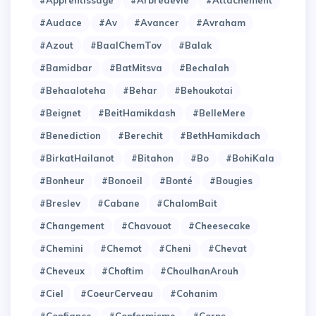
#Apprentissage
#Arbredevie
#Attachement
#Audace
#Av
#Avancer
#Avraham
#Azout
#BaalChemTov
#Balak
#Bamidbar
#BatMitsva
#Bechalah
#Behaaloteha
#Behar
#Behoukotai
#Beignet
#BeitHamikdash
#BelleMere
#Benediction
#Berechit
#BethHamikdach
#BirkatHailanot
#Bitahon
#Bo
#BohiKala
#Bonheur
#Bonoeil
#Bonté
#Bougies
#Breslev
#Cabane
#ChalomBait
#Changement
#Chavouot
#Cheesecake
#Chemini
#Chemot
#Cheni
#Chevat
#Cheveux
#Choftim
#ChoulhanArouh
#Ciel
#CoeurCerveau
#Cohanim