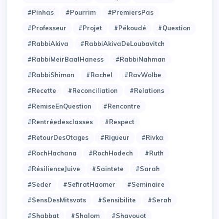
#Pinhas
#Pourrim
#PremiersPas
#Professeur
#Projet
#Pékoudé
#Question
#RabbiAkiva
#RabbiAkivaDeLoubavitch
#RabbiMeirBaalHaness
#RabbiNahman
#RabbiShimon
#Rachel
#RavWolbe
#Recette
#Reconciliation
#Relations
#RemiseEnQuestion
#Rencontre
#Rentréedesclasses
#Respect
#RetourDesOtages
#Rigueur
#Rivka
#RochHachana
#RochHodech
#Ruth
#RésilienceJuive
#Saintete
#Sarah
#Seder
#SefiratHaomer
#Seminaire
#SensDesMitsvots
#Sensibilite
#Serah
#Shabbat
#Shalom
#Shavouot