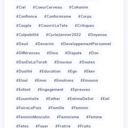
#Ciel
#CoeurCerveau
#Cohanim
#Confiance
#Conformisme
#Corps
#Couple
#CouvrirLaTete
#Critiques
#Culpabilité
#CycleJanvier2022
#Dayenou
#Deuil
#Devarim
#DeveloppementPersonnel
#Différences
#Dina
#Dispute
#Don
#DonDeLaTorah
#Douceur
#Doutes
#Dualité
#Education
#Ego
#Ekev
#Eloul
#Emor
#Emotions
#Emouna
#Enfant
#Engagement
#Epreuves
#Essentielle
#Esther
#EstimeDeSoi
#Exil
#FaireLaPaix
#Famille
#Feminin
#FemininMasculin
#Feminisme
#Femme
#Fetes
#Foyer
#Fratrie
#Fruits