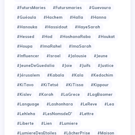
#FutursMaries
#Futursmaries
#Guevoura
#Guéoula
#Hachem
#Halla
#Hanna
#Hanouka
#Hassidout
#HayeSarah
#Hessed
#Hod
#HoshanaRaba
#Houkat
#Houpa
#ImaRahel
#ImaSarah
#Influencer
#Israel
#Jalousie
#Jeune
#JeuneDeGuedalia
#Joie
#Juifs
#Justice
#Jérusalem
#Kabala
#Kala
#Kedochim
#KiTavo
#KiTetsé
#KiTissa
#Kippour
#Kislev
#Korah
#LaGrece
#LagBaomer
#Language
#Lashonhara
#LeReve
#Lea
#Lehleha
#LesNomsdeD'
#Lettre
#Liberte
#Lien
#Lumiere
#LumiereDesEtoiles
#LâcherPrise
#Maison