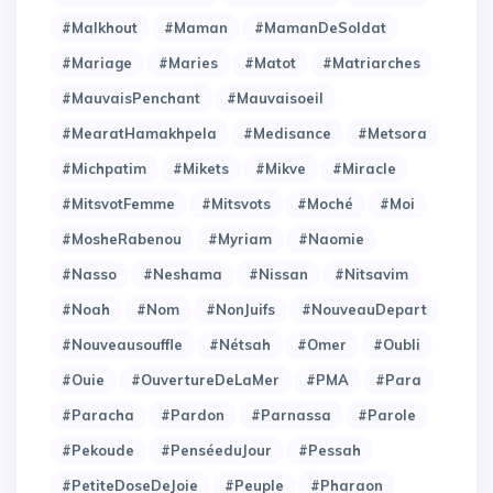
#Malkhout
#Maman
#MamanDeSoldat
#Mariage
#Maries
#Matot
#Matriarches
#MauvaisPenchant
#Mauvaisoeil
#MearatHamakhpela
#Medisance
#Metsora
#Michpatim
#Mikets
#Mikve
#Miracle
#MitsvotFemme
#Mitsvots
#Moché
#Moi
#MosheRabenou
#Myriam
#Naomie
#Nasso
#Neshama
#Nissan
#Nitsavim
#Noah
#Nom
#NonJuifs
#NouveauDepart
#Nouveausouffle
#Nétsah
#Omer
#Oubli
#Ouie
#OuvertureDeLaMer
#PMA
#Para
#Paracha
#Pardon
#Parnassa
#Parole
#Pekoude
#PenséeduJour
#Pessah
#PetiteDoseDeJoie
#Peuple
#Pharaon