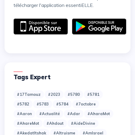
télécharger l'application essentiELLE.
Tags Expert
#17Tamouz
#2023
#5780
#5781
#5782
#5783
#5784
#7octobre
#Aaron
#Actualité
#Adar
#AharaMot
#AhareMot
#Ahdout
#AideDivine
#AkedatItshak
#Altruisme
#AmIsrael