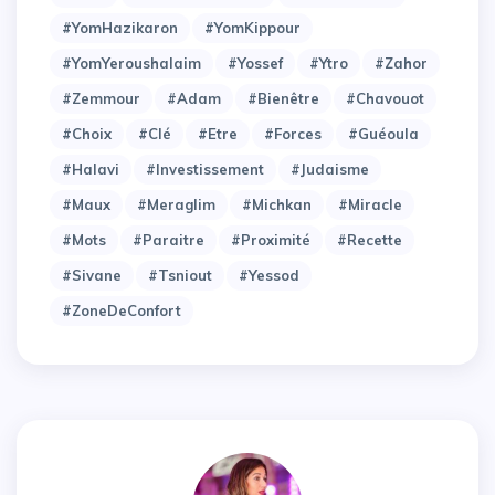
#YomHazikaron
#YomKippour
#YomYeroushalaim
#Yossef
#Ytro
#Zahor
#Zemmour
#adam
#bienêtre
#chavouot
#choix
#clé
#etre
#forces
#guéoula
#halavi
#investissement
#judaisme
#maux
#meraglim
#michkan
#miracle
#mots
#paraitre
#proximité
#recette
#sivane
#tsniout
#yessod
#zoneDeConfort