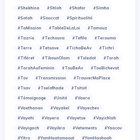
#Shekhina
#Shlah
#Shofar
#Simha
#Sotah
#Souccot
#Spiritualité
#TaMission
#TableDeLaLoi
#Tamouz
#Tazria
#Techouva
#Tefila
#Terouma
#Terre
#Tetsave
#TichaBeAv
#Tichri
#Tiféret
#TikounOlam
#Toledot
#Torah
#TorahAuFeminin
#TouBeAv
#TouBichevat
#Tov
#Transmission
#TrouverMaPlace
#Tsav
#Tselofhade
#Tsitsit
#Témoignage
#Unité
#Vaera
#Vaethanan
#Vayakel
#Vayechev
#Vayehi
#Vayera
#Vayetse
#Vayichlah
#Vayigach
#Vayikra
#Vetements
#Yaacov
#Yitro
#YomHaatsmaout
#YomHashoah