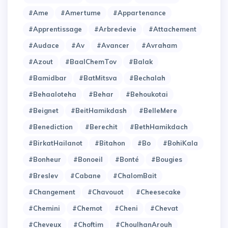
#Ame
#Amertume
#Appartenance
#Apprentissage
#Arbredevie
#Attachement
#Audace
#Av
#Avancer
#Avraham
#Azout
#BaalChemTov
#Balak
#Bamidbar
#BatMitsva
#Bechalah
#Behaaloteha
#Behar
#Behoukotai
#Beignet
#BeitHamikdash
#BelleMere
#Benediction
#Berechit
#BethHamikdach
#BirkatHailanot
#Bitahon
#Bo
#BohiKala
#Bonheur
#Bonoeil
#Bonté
#Bougies
#Breslev
#Cabane
#ChalomBait
#Changement
#Chavouot
#Cheesecake
#Chemini
#Chemot
#Cheni
#Chevat
#Cheveux
#Choftim
#ChoulhanArouh