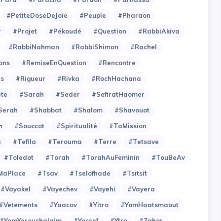
#PetiteDoseDeJoie
#Peuple
#Pharaon
r
#Projet
#Pékoudé
#Question
#RabbiAkiva
#RabbiNahman
#RabbiShimon
#Rachel
ons
#RemiseEnQuestion
#Rencontre
es
#Rigueur
#Rivka
#RochHachana
ete
#Sarah
#Seder
#SefiratHaomer
Serah
#Shabbat
#Shalom
#Shavouot
h
#Souccot
#Spiritualité
#TaMission
a
#Tefila
#Terouma
#Terre
#Tetsave
#Toledot
#Torah
#TorahAuFeminin
#TouBeAv
MaPlace
#Tsav
#Tselofhade
#Tsitsit
#Vayakel
#Vayechev
#Vayehi
#Vayera
#Vetements
#Yaacov
#Yitro
#YomHaatsmaout
#YomYeroushalaim
#Yossef
#Ytro
#Zahor