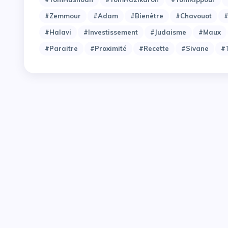
#Zemmour
#adam
#bienêtre
#chavouot
#
#halavi
#investissement
#judaisme
#maux
#paraitre
#proximité
#recette
#sivane
#