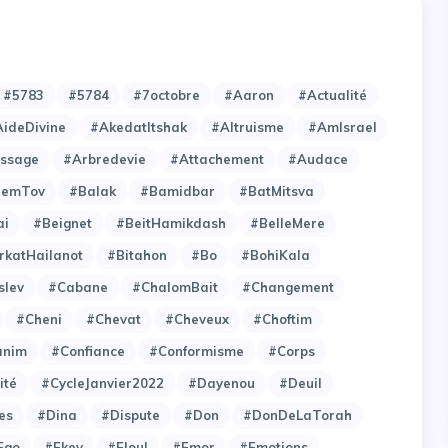
#5783
#5784
#7octobre
#Aaron
#Actualité
ideDivine
#AkedatItshak
#Altruisme
#AmIsrael
issage
#Arbredevie
#Attachement
#Audace
hemTov
#Balak
#Bamidbar
#BatMitsva
ai
#Beignet
#BeitHamikdash
#BelleMere
rkatHailanot
#Bitahon
#Bo
#BohiKala
slev
#Cabane
#ChalomBait
#Changement
#Cheni
#Chevat
#Cheveux
#Choftim
anim
#Confiance
#Conformisme
#Corps
ité
#CycleJanvier2022
#Dayenou
#Deuil
es
#Dina
#Dispute
#Don
#DonDeLaTorah
Ego
#Ekev
#Eloul
#Emor
#Emotions