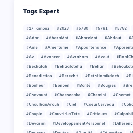
Tags Expert
#17Tamouz
#2023
#5780
#5781
#5782
#Adar
#AharaMot
#AhareMot
#Ahdout
#A
#Ame
#Amertume
#Appartenance
#Apprent
#Av
#Avancer
#Avraham
#Azout
#BaalC
#Bechalah
#Behaaloteha
#Behar
#Behoukot
#Benediction
#Berechit
#BethHamikdach
#Bi
#Bonheur
#Bonoeil
#Bonté
#Bougies
#Bre
#Chavouot
#Cheesecake
#Chemini
#Chemot
#ChoulhanArouh
#Ciel
#CoeurCerveau
#Coh
#Couple
#CouvrirLaTete
#Critiques
#Culpabil
#Devarim
#DeveloppementPersonnel
#Différenc
#Douceur
#Doutes
#Dualité
#Education
#