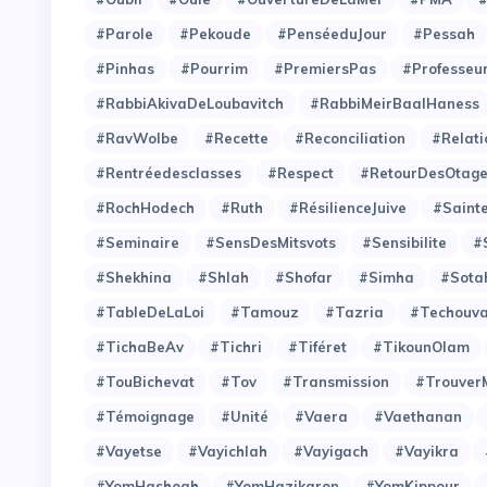
#Parole
#Pekoude
#PenséeduJour
#Pessah
#Pinhas
#Pourrim
#PremiersPas
#Professeu
#RabbiAkivaDeLoubavitch
#RabbiMeirBaalHaness
#RavWolbe
#Recette
#Reconciliation
#Relati
#Rentréedesclasses
#Respect
#RetourDesOtag
#RochHodech
#Ruth
#RésilienceJuive
#Saint
#Seminaire
#SensDesMitsvots
#Sensibilite
#
#Shekhina
#Shlah
#Shofar
#Simha
#Sota
#TableDeLaLoi
#Tamouz
#Tazria
#Techouv
#TichaBeAv
#Tichri
#Tiféret
#TikounOlam
#TouBichevat
#Tov
#Transmission
#Trouver
#Témoignage
#Unité
#Vaera
#Vaethanan
#Vayetse
#Vayichlah
#Vayigach
#Vayikra
#YomHashoah
#YomHazikaron
#YomKippour