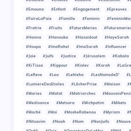
#Emouna
#Enfant
#Engagement
#Epreuves
#FaireLaPaix
#Famille
#Feminin
#FemininMas
#Fratrie
#Fruits
#FutursMaries
#Futursmarie
#Hanna
#Hanouka
#Hassidout
#HayeSarah
#Houpa
#ImaRahel
#ImaSarah
#Influencer
#Joie
#Juifs
#Justice
#Jérusalem
#Kabala
#KiTissa
#Kippour
#Kislev
#Korah
#LaGre
#LeReve
#Lea
#Lehleha
#LesNomsdeD'
#L
#LumiereDesEtoiles
#LâcherPrise
#Maison
#
#Maries
#Matot
#Matriarches
#MauvaisPenc
#Medisance
#Metsora
#Michpatim
#Mikets
#Moché
#Moi
#MosheRabenou
#Myriam
#
#Nitsavim
#Noah
#Nom
#NonJuifs
#Nouve
#Oubli
#Ouie
#OuvertureDeLaMer
#PMA