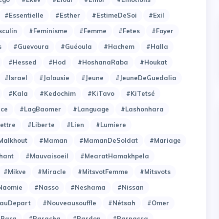
#Essentielle
#Esther
#EstimeDeSoi
#Exil
culin
#Feminisme
#Femme
#Fetes
#Foyer
s
#Guevoura
#Guéoula
#Hachem
#Halla
#Hessed
#Hod
#HoshanaRaba
#Houkat
#Israel
#Jalousie
#Jeune
#JeuneDeGuedalia
#Kala
#Kedochim
#KiTavo
#KiTetsé
ce
#LagBaomer
#Language
#Lashonhara
ettre
#Liberte
#Lien
#Lumiere
Malkhout
#Maman
#MamanDeSoldat
#Mariage
hant
#Mauvaisoeil
#MearatHamakhpela
#Mikve
#Miracle
#MitsvotFemme
#Mitsvots
Naomie
#Nasso
#Neshama
#Nissan
auDepart
#Nouveausouffle
#Nétsah
#Omer
#Para
#Paracha
#Pardon
#Parnassa