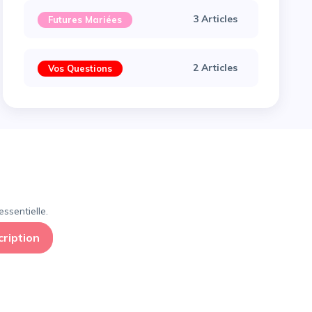
3 Articles
Futures Mariées
2 Articles
Vos Questions
×
ssentielle.
cription