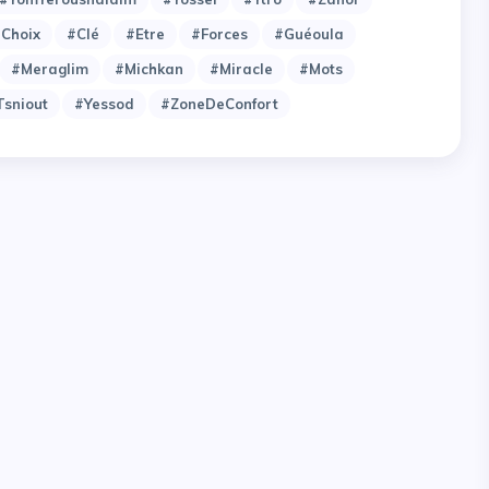
choix
#clé
#etre
#forces
#guéoula
#meraglim
#michkan
#miracle
#mots
tsniout
#yessod
#zoneDeConfort