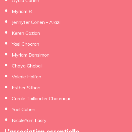
Ayala Cohen
Myriam B.
Jennyfer Cohen - Arazi
Keren Gozlan
Yael Chocron
Myriam Bensimon
Chaya Ghebali
Valerie Halfon
Esther Sitbon
Carole Taillandier Chouraqui
Yaël Cohen
NicoleYam Lasry
L'association essentielle