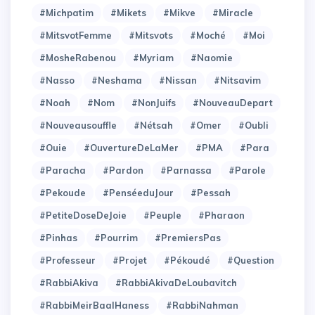
#Michpatim
#Mikets
#Mikve
#Miracle
#MitsvotFemme
#Mitsvots
#Moché
#Moi
#MosheRabenou
#Myriam
#Naomie
#Nasso
#Neshama
#Nissan
#Nitsavim
#Noah
#Nom
#NonJuifs
#NouveauDepart
#Nouveausouffle
#Nétsah
#Omer
#Oubli
#Ouie
#OuvertureDeLaMer
#PMA
#Para
#Paracha
#Pardon
#Parnassa
#Parole
#Pekoude
#PenséeduJour
#Pessah
#PetiteDoseDeJoie
#Peuple
#Pharaon
#Pinhas
#Pourrim
#PremiersPas
#Professeur
#Projet
#Pékoudé
#Question
#RabbiAkiva
#RabbiAkivaDeLoubavitch
#RabbiMeirBaalHaness
#RabbiNahman