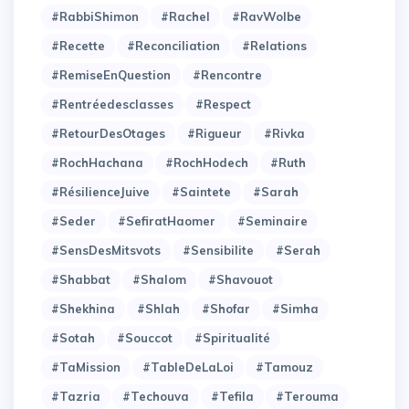
#RabbiShimon
#Rachel
#RavWolbe
#Recette
#Reconciliation
#Relations
#RemiseEnQuestion
#Rencontre
#Rentréedesclasses
#Respect
#RetourDesOtages
#Rigueur
#Rivka
#RochHachana
#RochHodech
#Ruth
#RésilienceJuive
#Saintete
#Sarah
#Seder
#SefiratHaomer
#Seminaire
#SensDesMitsvots
#Sensibilite
#Serah
#Shabbat
#Shalom
#Shavouot
#Shekhina
#Shlah
#Shofar
#Simha
#Sotah
#Souccot
#Spiritualité
#TaMission
#TableDeLaLoi
#Tamouz
#Tazria
#Techouva
#Tefila
#Terouma