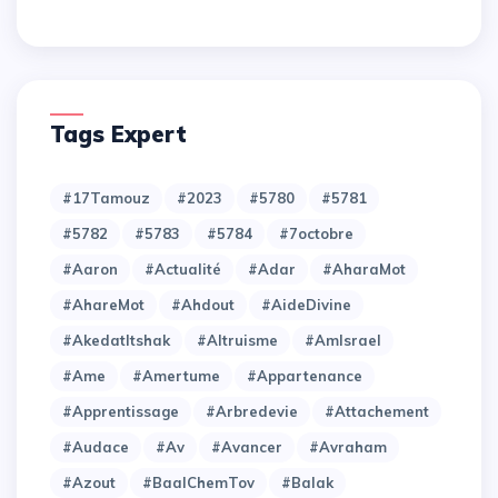
Tags Expert
#17Tamouz
#2023
#5780
#5781
#5782
#5783
#5784
#7octobre
#Aaron
#Actualité
#Adar
#AharaMot
#AhareMot
#Ahdout
#AideDivine
#AkedatItshak
#Altruisme
#AmIsrael
#Ame
#Amertume
#Appartenance
#Apprentissage
#Arbredevie
#Attachement
#Audace
#Av
#Avancer
#Avraham
#Azout
#BaalChemTov
#Balak