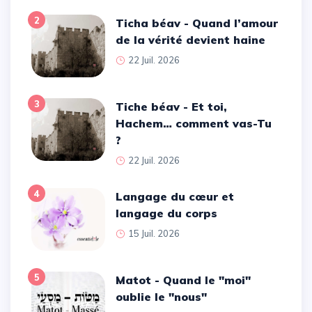
2
Ticha béav - Quand l’amour
de la vérité devient haine
22 Juil. 2026
3
Tiche béav - Et toi,
Hachem… comment vas-Tu
?
22 Juil. 2026
4
Langage du cœur et
langage du corps
15 Juil. 2026
5
Matot - Quand le ''moi''
oublie le ''nous''