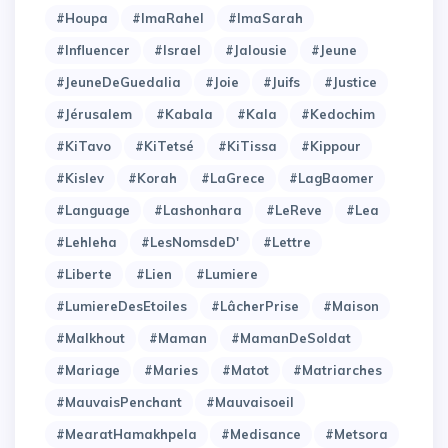
#Houpa
#ImaRahel
#ImaSarah
#Influencer
#Israel
#Jalousie
#Jeune
#JeuneDeGuedalia
#Joie
#Juifs
#Justice
#Jérusalem
#Kabala
#Kala
#Kedochim
#KiTavo
#KiTetsé
#KiTissa
#Kippour
#Kislev
#Korah
#LaGrece
#LagBaomer
#Language
#Lashonhara
#LeReve
#Lea
#Lehleha
#LesNomsdeD'
#Lettre
#Liberte
#Lien
#Lumiere
#LumiereDesEtoiles
#LâcherPrise
#Maison
#Malkhout
#Maman
#MamanDeSoldat
#Mariage
#Maries
#Matot
#Matriarches
#MauvaisPenchant
#Mauvaisoeil
#MearatHamakhpela
#Medisance
#Metsora