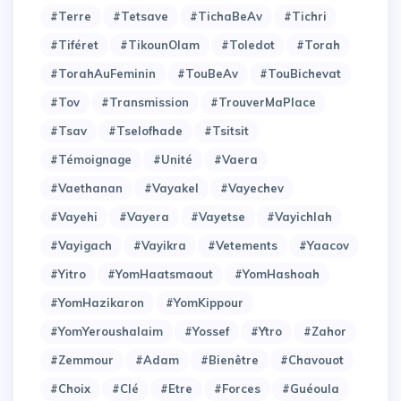
#Terre
#Tetsave
#TichaBeAv
#Tichri
#Tiféret
#TikounOlam
#Toledot
#Torah
#TorahAuFeminin
#TouBeAv
#TouBichevat
#Tov
#Transmission
#TrouverMaPlace
#Tsav
#Tselofhade
#Tsitsit
#Témoignage
#Unité
#Vaera
#Vaethanan
#Vayakel
#Vayechev
#Vayehi
#Vayera
#Vayetse
#Vayichlah
#Vayigach
#Vayikra
#Vetements
#Yaacov
#Yitro
#YomHaatsmaout
#YomHashoah
#YomHazikaron
#YomKippour
#YomYeroushalaim
#Yossef
#Ytro
#Zahor
#Zemmour
#adam
#bienêtre
#chavouot
#choix
#clé
#etre
#forces
#guéoula