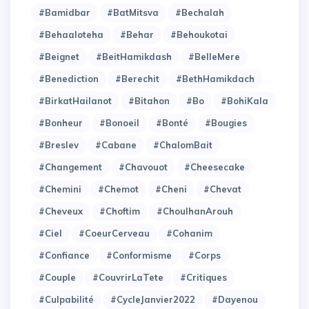
#Bamidbar
#BatMitsva
#Bechalah
#Behaaloteha
#Behar
#Behoukotai
#Beignet
#BeitHamikdash
#BelleMere
#Benediction
#Berechit
#BethHamikdach
#BirkatHailanot
#Bitahon
#Bo
#BohiKala
#Bonheur
#Bonoeil
#Bonté
#Bougies
#Breslev
#Cabane
#ChalomBait
#Changement
#Chavouot
#Cheesecake
#Chemini
#Chemot
#Cheni
#Chevat
#Cheveux
#Choftim
#ChoulhanArouh
#Ciel
#CoeurCerveau
#Cohanim
#Confiance
#Conformisme
#Corps
#Couple
#CouvrirLaTete
#Critiques
#Culpabilité
#CycleJanvier2022
#Dayenou