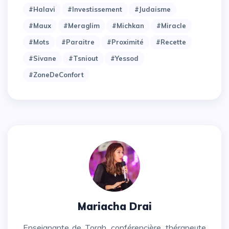
#halavi
#investissement
#judaisme
#maux
#meraglim
#michkan
#miracle
#mots
#paraitre
#proximité
#recette
#sivane
#tsniout
#yessod
#zoneDeConfort
Mariacha Drai
Enseignante de Torah, conférencière, thérapeute