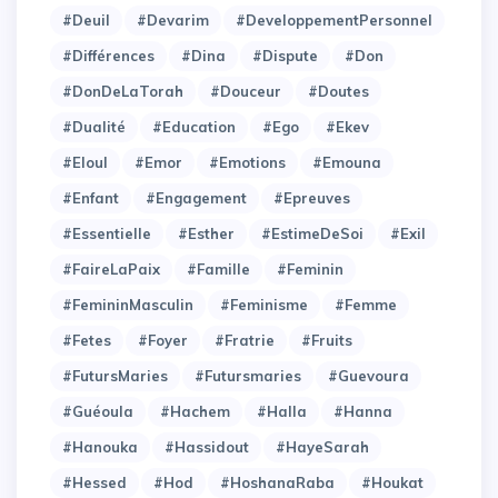
#Deuil
#Devarim
#DeveloppementPersonnel
#Différences
#Dina
#Dispute
#Don
#DonDeLaTorah
#Douceur
#Doutes
#Dualité
#Education
#Ego
#Ekev
#Eloul
#Emor
#Emotions
#Emouna
#Enfant
#Engagement
#Epreuves
#Essentielle
#Esther
#EstimeDeSoi
#Exil
#FaireLaPaix
#Famille
#Feminin
#FemininMasculin
#Feminisme
#Femme
#Fetes
#Foyer
#Fratrie
#Fruits
#FutursMaries
#Futursmaries
#Guevoura
#Guéoula
#Hachem
#Halla
#Hanna
#Hanouka
#Hassidout
#HayeSarah
#Hessed
#Hod
#HoshanaRaba
#Houkat