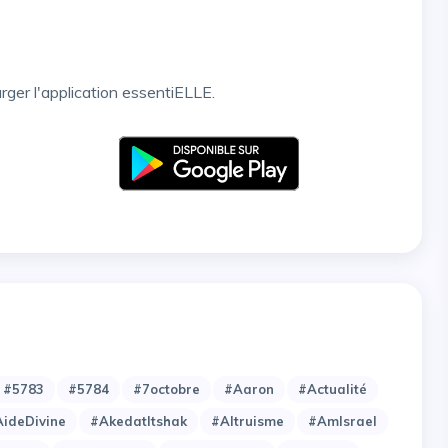
arger l'application essentiELLE.
#5783
#5784
#7octobre
#Aaron
#Actualité
ideDivine
#AkedatItshak
#Altruisme
#AmIsrael