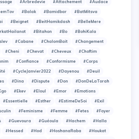
issage
#Arbredevie
#Attachement
#Audace
hemTov
#Balak
#Bamidbar
#BatMitsva
ai
#Beignet
#BeitHamikdash
#BelleMere
rkatHailanot
#Bitahon
#Bo
#BohiKala
slev
#Cabane
#ChalomBait
#Changement
#Cheni
#Chevat
#Cheveux
#Choftim
anim
#Confiance
#Conformisme
#Corps
ité
#CycleJanvier2022
#Dayenou
#Deuil
es
#Dina
#Dispute
#Don
#DonDeLaTorah
Ego
#Ekev
#Eloul
#Emor
#Emotions
#Essentielle
#Esther
#EstimeDeSoi
#Exil
culin
#Feminisme
#Femme
#Fetes
#Foyer
s
#Guevoura
#Guéoula
#Hachem
#Halla
#Hessed
#Hod
#HoshanaRaba
#Houkat