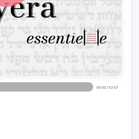
00:00
/
53:57