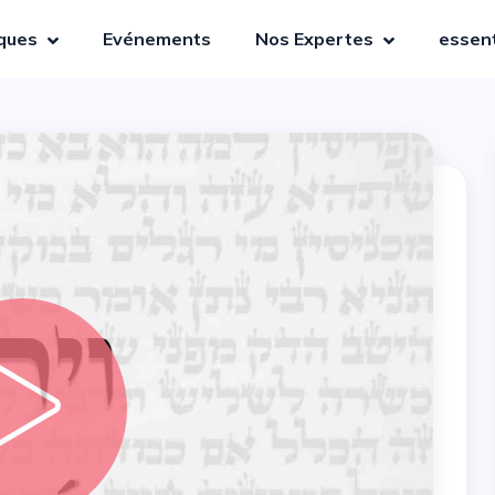
iques
Evénements
Nos Expertes
essent