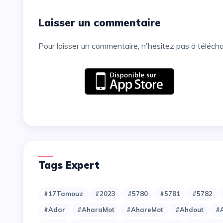
Laisser un commentaire
Pour laisser un commentaire, n'hésitez pas à téléch
Tags Expert
#17Tamouz
#2023
#5780
#5781
#5782
#Adar
#AharaMot
#AhareMot
#Ahdout
#A