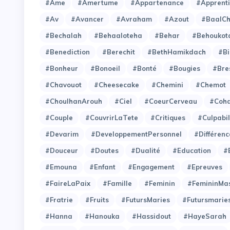
#Ame
#Amertume
#Appartenance
#Apprent
#Av
#Avancer
#Avraham
#Azout
#BaalC
#Bechalah
#Behaaloteha
#Behar
#Behoukot
#Benediction
#Berechit
#BethHamikdach
#Bi
#Bonheur
#Bonoeil
#Bonté
#Bougies
#Bre
#Chavouot
#Cheesecake
#Chemini
#Chemot
#ChoulhanArouh
#Ciel
#CoeurCerveau
#Coh
#Couple
#CouvrirLaTete
#Critiques
#Culpabil
#Devarim
#DeveloppementPersonnel
#Différenc
#Douceur
#Doutes
#Dualité
#Education
#
#Emouna
#Enfant
#Engagement
#Epreuves
#FaireLaPaix
#Famille
#Feminin
#FemininMas
#Fratrie
#Fruits
#FutursMaries
#Futursmarie
#Hanna
#Hanouka
#Hassidout
#HayeSarah