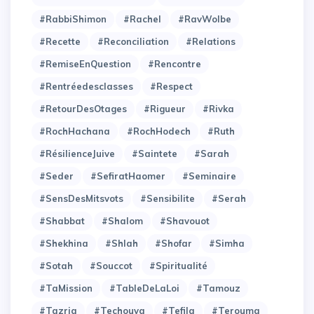
#RabbiShimon
#Rachel
#RavWolbe
#Recette
#Reconciliation
#Relations
#RemiseEnQuestion
#Rencontre
#Rentréedesclasses
#Respect
#RetourDesOtages
#Rigueur
#Rivka
#RochHachana
#RochHodech
#Ruth
#RésilienceJuive
#Saintete
#Sarah
#Seder
#SefiratHaomer
#Seminaire
#SensDesMitsvots
#Sensibilite
#Serah
#Shabbat
#Shalom
#Shavouot
#Shekhina
#Shlah
#Shofar
#Simha
#Sotah
#Souccot
#Spiritualité
#TaMission
#TableDeLaLoi
#Tamouz
#Tazria
#Techouva
#Tefila
#Terouma