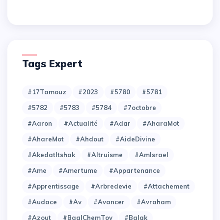
Tags Expert
#17Tamouz
#2023
#5780
#5781
#5782
#5783
#5784
#7octobre
#Aaron
#Actualité
#Adar
#AharaMot
#AhareMot
#Ahdout
#AideDivine
#AkedatItshak
#Altruisme
#AmIsrael
#Ame
#Amertume
#Appartenance
#Apprentissage
#Arbredevie
#Attachement
#Audace
#Av
#Avancer
#Avraham
#Azout
#BaalChemTov
#Balak