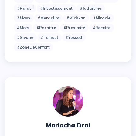
#halavi
#investissement
#judaisme
#maux
#meraglim
#michkan
#miracle
#mots
#paraitre
#proximité
#recette
#sivane
#tsniout
#yessod
#zoneDeConfort
Mariacha Drai