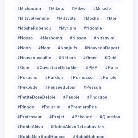
#Michpatim
#Mikets
#Mikve
#Miracle
#MitsvotFemme
#Mitsvots
#Moché
#Moi
#MosheRabenou
#Myriam
#Naomie
#Nasso
#Neshama
#Nissan
#Nitsavim
#Noah
#Nom
#NonJuifs
#NouveauDepart
#Nouveausouffle
#Nétsah
#Omer
#Oubli
#Ouie
#OuvertureDeLaMer
#PMA
#Para
#Paracha
#Pardon
#Parnassa
#Parole
#Pekoude
#PenséeduJour
#Pessah
#PetiteDoseDeJoie
#Peuple
#Pharaon
#Pinhas
#Pourrim
#PremiersPas
#Professeur
#Projet
#Pékoudé
#Question
#RabbiAkiva
#RabbiAkivaDeLoubavitch
#RabbiMeirBaalHaness
#RabbiNahman