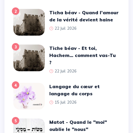
2
Ticha béav - Quand l’amour
de la vérité devient haine
22 Juil. 2026
3
Tiche béav - Et toi,
Hachem… comment vas-Tu
?
22 Juil. 2026
4
Langage du cœur et
langage du corps
15 Juil. 2026
5
Matot - Quand le ''moi''
oublie le ''nous''