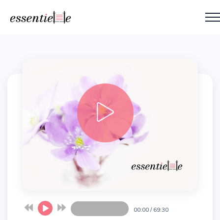
00:00
/
69:30