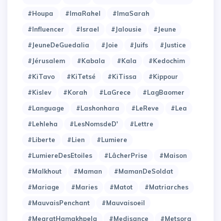
#Houpa
#ImaRahel
#ImaSarah
#Influencer
#Israel
#Jalousie
#Jeune
#JeuneDeGuedalia
#Joie
#Juifs
#Justice
#Jérusalem
#Kabala
#Kala
#Kedochim
#KiTavo
#KiTetsé
#KiTissa
#Kippour
#Kislev
#Korah
#LaGrece
#LagBaomer
#Language
#Lashonhara
#LeReve
#Lea
#Lehleha
#LesNomsdeD'
#Lettre
#Liberte
#Lien
#Lumiere
#LumiereDesEtoiles
#LâcherPrise
#Maison
#Malkhout
#Maman
#MamanDeSoldat
#Mariage
#Maries
#Matot
#Matriarches
#MauvaisPenchant
#Mauvaisoeil
#MearatHamakhpela
#Medisance
#Metsora