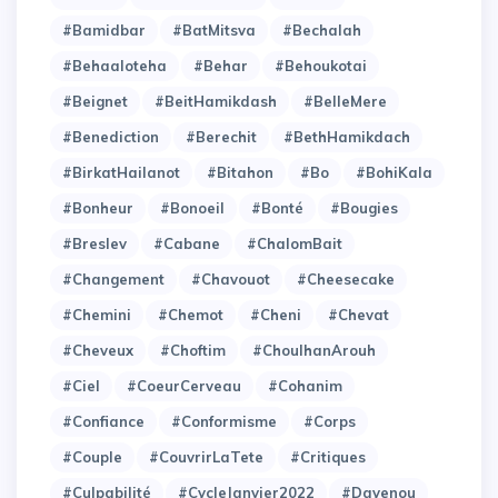
#Bamidbar
#BatMitsva
#Bechalah
#Behaaloteha
#Behar
#Behoukotai
#Beignet
#BeitHamikdash
#BelleMere
#Benediction
#Berechit
#BethHamikdach
#BirkatHailanot
#Bitahon
#Bo
#BohiKala
#Bonheur
#Bonoeil
#Bonté
#Bougies
#Breslev
#Cabane
#ChalomBait
#Changement
#Chavouot
#Cheesecake
#Chemini
#Chemot
#Cheni
#Chevat
#Cheveux
#Choftim
#ChoulhanArouh
#Ciel
#CoeurCerveau
#Cohanim
#Confiance
#Conformisme
#Corps
#Couple
#CouvrirLaTete
#Critiques
#Culpabilité
#CycleJanvier2022
#Dayenou