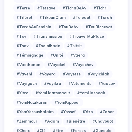
#Terre
#Tetsave
#TichaBeAv
#Tichri
#Tiféret
#TikounOlam
#Toledot
#Torah
#TorahAuFeminin
#TouBeAv
#TouBichevat
#Tov
#Transmission
#TrouverMaPlace
#Tsav
#Tselofhade
#Tsitsit
#Témoignage
#Unité
#Vaera
#Vaethanan
#Vayakel
#Vayechev
#Vayehi
#Vayera
#Vayetse
#Vayichlah
#Vayigach
#Vayikra
#Vetements
#Yaacov
#Yitro
#YomHaatsmaout
#YomHashoah
#YomHazikaron
#YomKippour
#YomYeroushalaim
#Yossef
#Ytro
#Zahor
#Zemmour
#adam
#bienêtre
#chavouot
#choix
#clé
#etre
#forces
#guéoula