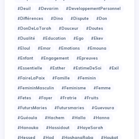
#Deuil
#Devarim
#DeveloppementPersonnel
#Différences
#Dina
#Dispute
#Don
#DonDeLaTorah
#Douceur
#Doutes
#Dualité
#Education
#Ego
#Ekev
#Eloul
#Emor
#Emotions
#Emouna
#Enfant
#Engagement
#Epreuves
#Essentielle
#Esther
#EstimeDeSoi
#Exil
#FaireLaPaix
#Famille
#Feminin
#FemininMasculin
#Feminisme
#Femme
#Fetes
#Foyer
#Fratrie
#Fruits
#FutursMaries
#Futursmaries
#Guevoura
#Guéoula
#Hachem
#Halla
#Hanna
#Hanouka
#Hassidout
#HayeSarah
#Hessed
#Hod
#HoshanaRaba
#Houkat