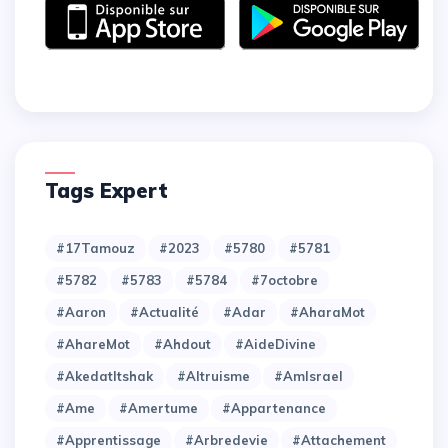
Tags Expert
#17Tamouz
#2023
#5780
#5781
#5782
#5783
#5784
#7octobre
#Aaron
#Actualité
#Adar
#AharaMot
#AhareMot
#Ahdout
#AideDivine
#AkedatItshak
#Altruisme
#AmIsrael
#Ame
#Amertume
#Appartenance
#Apprentissage
#Arbredevie
#Attachement