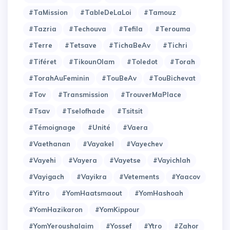
#TaMission
#TableDeLaLoi
#Tamouz
#Tazria
#Techouva
#Tefila
#Terouma
#Terre
#Tetsave
#TichaBeAv
#Tichri
#Tiféret
#TikounOlam
#Toledot
#Torah
#TorahAuFeminin
#TouBeAv
#TouBichevat
#Tov
#Transmission
#TrouverMaPlace
#Tsav
#Tselofhade
#Tsitsit
#Témoignage
#Unité
#Vaera
#Vaethanan
#Vayakel
#Vayechev
#Vayehi
#Vayera
#Vayetse
#Vayichlah
#Vayigach
#Vayikra
#Vetements
#Yaacov
#Yitro
#YomHaatsmaout
#YomHashoah
#YomHazikaron
#YomKippour
#YomYeroushalaim
#Yossef
#Ytro
#Zahor