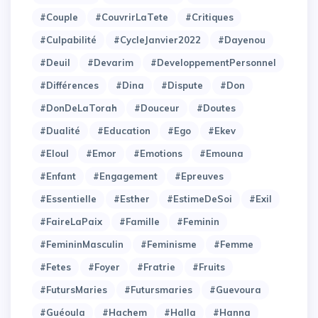
#Couple
#CouvrirLaTete
#Critiques
#Culpabilité
#CycleJanvier2022
#Dayenou
#Deuil
#Devarim
#DeveloppementPersonnel
#Différences
#Dina
#Dispute
#Don
#DonDeLaTorah
#Douceur
#Doutes
#Dualité
#Education
#Ego
#Ekev
#Eloul
#Emor
#Emotions
#Emouna
#Enfant
#Engagement
#Epreuves
#Essentielle
#Esther
#EstimeDeSoi
#Exil
#FaireLaPaix
#Famille
#Feminin
#FemininMasculin
#Feminisme
#Femme
#Fetes
#Foyer
#Fratrie
#Fruits
#FutursMaries
#Futursmaries
#Guevoura
#Guéoula
#Hachem
#Halla
#Hanna