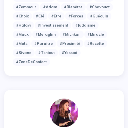
#Zemmour
#adam
#bienêtre
#chavouot
#choix
#clé
#etre
#forces
#guéoula
#halavi
#investissement
#judaisme
#maux
#meraglim
#michkan
#miracle
#mots
#paraitre
#proximité
#recette
#sivane
#tsniout
#yessod
#zoneDeConfort