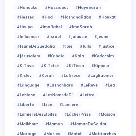
#Hanouka
#Hassidout
#HayeSarah
#Hessed
#Hod
#HoshanaRaba
#Houkat
#Houpa
#ImaRahel
#ImaSarah
#Influencer
#Israel
#Jalousie
#Jeune
#JeuneDeGuedalia
#Joie
#Juifs
#Justice
#Jérusalem
#Kabala
#Kala
#Kedochim
#KiTavo
#KiTetsé
#KiTissa
#Kippour
#Kislev
#Korah
#LaGrece
#LagBaomer
#Language
#Lashonhara
#LeReve
#Lea
#Lehleha
#LesNomsdeD'
#Lettre
#Liberte
#Lien
#Lumiere
#LumiereDesEtoiles
#LâcherPrise
#Maison
#Malkhout
#Maman
#MamanDeSoldat
#Mariage
#Maries
#Matot
#Matriarches