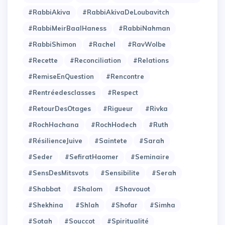
#RabbiAkiva
#RabbiAkivaDeLoubavitch
#RabbiMeirBaalHaness
#RabbiNahman
#RabbiShimon
#Rachel
#RavWolbe
#Recette
#Reconciliation
#Relations
#RemiseEnQuestion
#Rencontre
#Rentréedesclasses
#Respect
#RetourDesOtages
#Rigueur
#Rivka
#RochHachana
#RochHodech
#Ruth
#RésilienceJuive
#Saintete
#Sarah
#Seder
#SefiratHaomer
#Seminaire
#SensDesMitsvots
#Sensibilite
#Serah
#Shabbat
#Shalom
#Shavouot
#Shekhina
#Shlah
#Shofar
#Simha
#Sotah
#Souccot
#Spiritualité