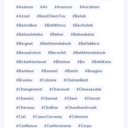
#Audace
#Av
#Avancer
#Avraham
#Azout
#BaalChemTov
#Balak
#Bamidbar
#BatMitsva
#Bechalah
#Behaaloteha
#Behar
#Behoukotai
#Beignet
#BeitHamikdash
#BelleMere
#Benediction
#Berechit
#BethHamikdach
#BirkatHailanot
#Bitahon
#Bo
#BohiKala
#Bonheur
#Bonoeil
#Bonté
#Bougies
#Breslev
#Cabane
#ChalomBait
#Changement
#Chavouot
#Cheesecake
#Chemini
#Chemot
#Cheni
#Chevat
#Cheveux
#Choftim
#ChoulhanArouh
#Ciel
#CoeurCerveau
#Cohanim
#Confiance
#Conformisme
#Corps