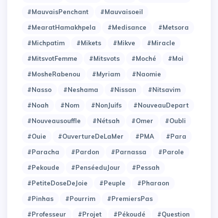
#MauvaisPenchant
#Mauvaisoeil
#MearatHamakhpela
#Medisance
#Metsora
#Michpatim
#Mikets
#Mikve
#Miracle
#MitsvotFemme
#Mitsvots
#Moché
#Moi
#MosheRabenou
#Myriam
#Naomie
#Nasso
#Neshama
#Nissan
#Nitsavim
#Noah
#Nom
#NonJuifs
#NouveauDepart
#Nouveausouffle
#Nétsah
#Omer
#Oubli
#Ouie
#OuvertureDeLaMer
#PMA
#Para
#Paracha
#Pardon
#Parnassa
#Parole
#Pekoude
#PenséeduJour
#Pessah
#PetiteDoseDeJoie
#Peuple
#Pharaon
#Pinhas
#Pourrim
#PremiersPas
#Professeur
#Projet
#Pékoudé
#Question