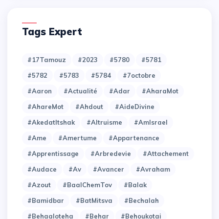
Tags Expert
#17Tamouz
#2023
#5780
#5781
#5782
#5783
#5784
#7octobre
#Aaron
#Actualité
#Adar
#AharaMot
#AhareMot
#Ahdout
#AideDivine
#AkedatItshak
#Altruisme
#AmIsrael
#Ame
#Amertume
#Appartenance
#Apprentissage
#Arbredevie
#Attachement
#Audace
#Av
#Avancer
#Avraham
#Azout
#BaalChemTov
#Balak
#Bamidbar
#BatMitsva
#Bechalah
#Behaaloteha
#Behar
#Behoukotai