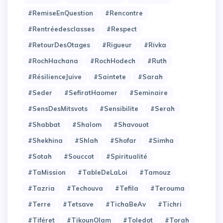
#RemiseEnQuestion
#Rencontre
#Rentréedesclasses
#Respect
#RetourDesOtages
#Rigueur
#Rivka
#RochHachana
#RochHodech
#Ruth
#RésilienceJuive
#Saintete
#Sarah
#Seder
#SefiratHaomer
#Seminaire
#SensDesMitsvots
#Sensibilite
#Serah
#Shabbat
#Shalom
#Shavouot
#Shekhina
#Shlah
#Shofar
#Simha
#Sotah
#Souccot
#Spiritualité
#TaMission
#TableDeLaLoi
#Tamouz
#Tazria
#Techouva
#Tefila
#Terouma
#Terre
#Tetsave
#TichaBeAv
#Tichri
#Tiféret
#TikounOlam
#Toledot
#Torah