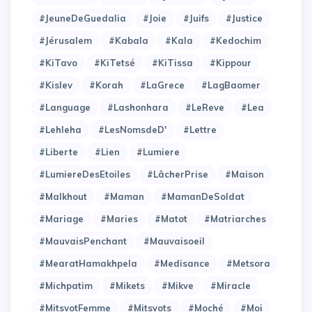
#JeuneDeGuedalia
#Joie
#Juifs
#Justice
#Jérusalem
#Kabala
#Kala
#Kedochim
#KiTavo
#KiTetsé
#KiTissa
#Kippour
#Kislev
#Korah
#LaGrece
#LagBaomer
#Language
#Lashonhara
#LeReve
#Lea
#Lehleha
#LesNomsdeD'
#Lettre
#Liberte
#Lien
#Lumiere
#LumiereDesEtoiles
#LâcherPrise
#Maison
#Malkhout
#Maman
#MamanDeSoldat
#Mariage
#Maries
#Matot
#Matriarches
#MauvaisPenchant
#Mauvaisoeil
#MearatHamakhpela
#Medisance
#Metsora
#Michpatim
#Mikets
#Mikve
#Miracle
#MitsvotFemme
#Mitsvots
#Moché
#Moi