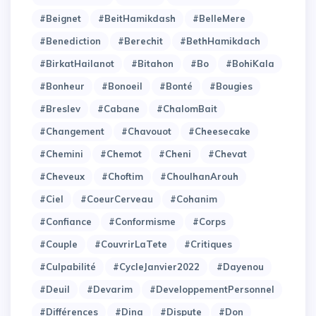
#Beignet
#BeitHamikdash
#BelleMere
#Benediction
#Berechit
#BethHamikdach
#BirkatHailanot
#Bitahon
#Bo
#BohiKala
#Bonheur
#Bonoeil
#Bonté
#Bougies
#Breslev
#Cabane
#ChalomBait
#Changement
#Chavouot
#Cheesecake
#Chemini
#Chemot
#Cheni
#Chevat
#Cheveux
#Choftim
#ChoulhanArouh
#Ciel
#CoeurCerveau
#Cohanim
#Confiance
#Conformisme
#Corps
#Couple
#CouvrirLaTete
#Critiques
#Culpabilité
#CycleJanvier2022
#Dayenou
#Deuil
#Devarim
#DeveloppementPersonnel
#Différences
#Dina
#Dispute
#Don