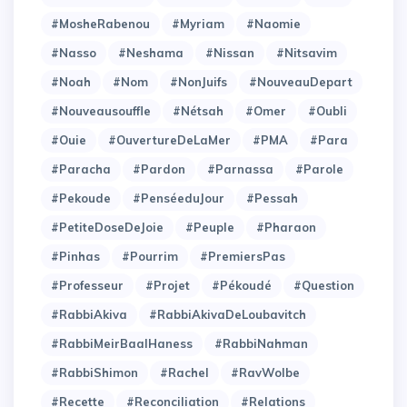
#MosheRabenou
#Myriam
#Naomie
#Nasso
#Neshama
#Nissan
#Nitsavim
#Noah
#Nom
#NonJuifs
#NouveauDepart
#Nouveausouffle
#Nétsah
#Omer
#Oubli
#Ouie
#OuvertureDeLaMer
#PMA
#Para
#Paracha
#Pardon
#Parnassa
#Parole
#Pekoude
#PenséeduJour
#Pessah
#PetiteDoseDeJoie
#Peuple
#Pharaon
#Pinhas
#Pourrim
#PremiersPas
#Professeur
#Projet
#Pékoudé
#Question
#RabbiAkiva
#RabbiAkivaDeLoubavitch
#RabbiMeirBaalHaness
#RabbiNahman
#RabbiShimon
#Rachel
#RavWolbe
#Recette
#Reconciliation
#Relations