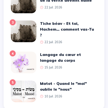
de la vérité devient haine
22 Juil. 2026
3
Tiche béav - Et toi,
Hachem… comment vas-Tu
?
22 Juil. 2026
4
Langage du cœur et
langage du corps
15 Juil. 2026
5
Matot - Quand le ''moi''
oublie le ''nous''
10 Juil. 2026