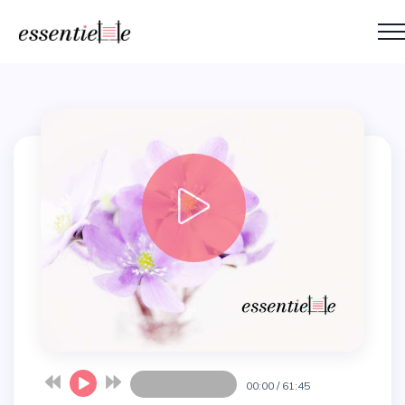
00:00
/
61:45