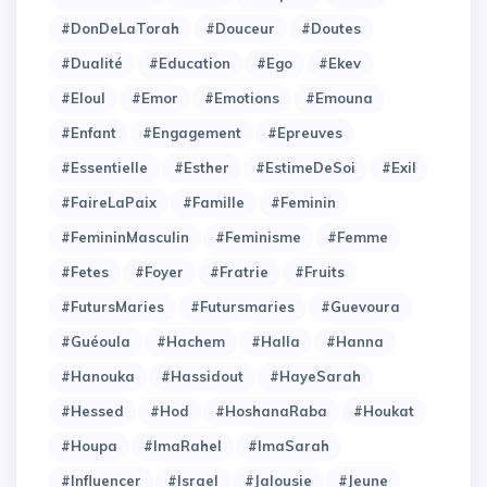
#DonDeLaTorah
#Douceur
#Doutes
#Dualité
#Education
#Ego
#Ekev
#Eloul
#Emor
#Emotions
#Emouna
#Enfant
#Engagement
#Epreuves
#Essentielle
#Esther
#EstimeDeSoi
#Exil
#FaireLaPaix
#Famille
#Feminin
#FemininMasculin
#Feminisme
#Femme
#Fetes
#Foyer
#Fratrie
#Fruits
#FutursMaries
#Futursmaries
#Guevoura
#Guéoula
#Hachem
#Halla
#Hanna
#Hanouka
#Hassidout
#HayeSarah
#Hessed
#Hod
#HoshanaRaba
#Houkat
#Houpa
#ImaRahel
#ImaSarah
#Influencer
#Israel
#Jalousie
#Jeune