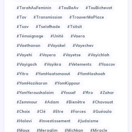
#TorahAuFeminin
#TouBeAv
#TouBichevat
#Tov
#Transmission
#TrouverMaPlace
#Tsav
#Tselofhade
#Tsitsit
#Témoignage
#Unité
#Vaera
#Vaethanan
#Vayakel
#Vayechev
#Vayehi
#Vayera
#Vayetse
#Vayichlah
#Vayigach
#Vayikra
#Vetements
#Yaacov
#Yitro
#YomHaatsmaout
#YomHashoah
#YomHazikaron
#YomKippour
#YomYeroushalaim
#Yossef
#Ytro
#Zahor
#Zemmour
#adam
#bienêtre
#chavouot
#choix
#clé
#etre
#forces
#guéoula
#halavi
#investissement
#judaisme
#maux
#meraglim
#michkan
#miracle