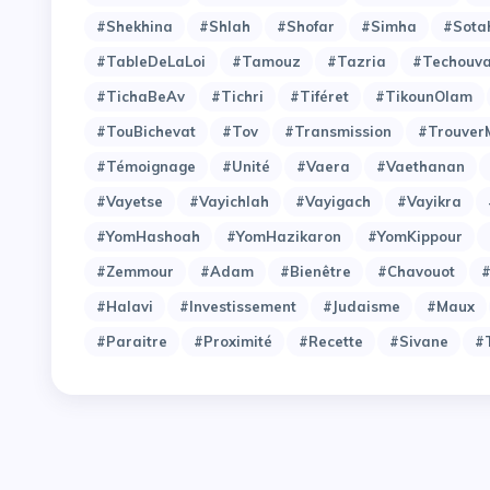
#Shekhina
#Shlah
#Shofar
#Simha
#Sota
#TableDeLaLoi
#Tamouz
#Tazria
#Techouv
#TichaBeAv
#Tichri
#Tiféret
#TikounOlam
#TouBichevat
#Tov
#Transmission
#Trouver
#Témoignage
#Unité
#Vaera
#Vaethanan
#Vayetse
#Vayichlah
#Vayigach
#Vayikra
#YomHashoah
#YomHazikaron
#YomKippour
#Zemmour
#adam
#bienêtre
#chavouot
#
#halavi
#investissement
#judaisme
#maux
#paraitre
#proximité
#recette
#sivane
#