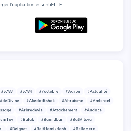
arger l'application essentiELLE.
#5783
#5784
#7octobre
#Aaron
#Actualité
ideDivine
#AkedatItshak
#Altruisme
#AmIsrael
issage
#Arbredevie
#Attachement
#Audace
hemTov
#Balak
#Bamidbar
#BatMitsva
ai
#Beignet
#BeitHamikdash
#BelleMere