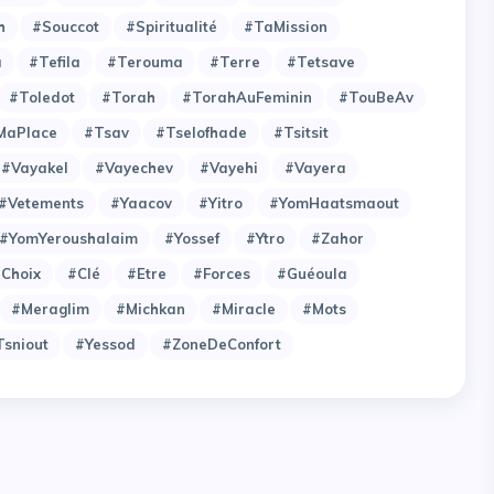
h
#Souccot
#Spiritualité
#TaMission
a
#Tefila
#Terouma
#Terre
#Tetsave
#Toledot
#Torah
#TorahAuFeminin
#TouBeAv
MaPlace
#Tsav
#Tselofhade
#Tsitsit
#Vayakel
#Vayechev
#Vayehi
#Vayera
#Vetements
#Yaacov
#Yitro
#YomHaatsmaout
#YomYeroushalaim
#Yossef
#Ytro
#Zahor
choix
#clé
#etre
#forces
#guéoula
#meraglim
#michkan
#miracle
#mots
tsniout
#yessod
#zoneDeConfort