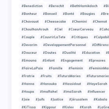
#Benediction
#Berechit
#BethHamikdach
#Bi
#Bonheur
#Bonoeil
#Bonté
#Bougies
#Bre
#Chavouot
#Cheesecake
#Chemini
#Chemot
#ChoulhanArouh
#Ciel
#CoeurCerveau
#Coh
#Couple
#CouvrirLaTete
#Critiques
#Culpabil
#Devarim
#DeveloppementPersonnel
#Différenc
#Douceur
#Doutes
#Dualité
#Education
#
#Emouna
#Enfant
#Engagement
#Epreuves
#FaireLaPaix
#Famille
#Feminin
#FemininMas
#Fratrie
#Fruits
#FutursMaries
#Futursmarie
#Hanna
#Hanouka
#Hassidout
#HayeSarah
#Houpa
#ImaRahel
#ImaSarah
#Influencer
#Joie
#Juifs
#Justice
#Jérusalem
#Kabala
#KiTissa
#Kippour
#Kislev
#Korah
#LaGre