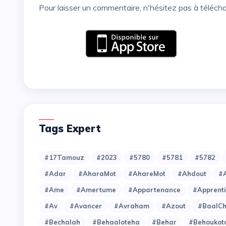
Pour laisser un commentaire, n'hésitez pas à téléch
Tags Expert
#17Tamouz
#2023
#5780
#5781
#5782
#Adar
#AharaMot
#AhareMot
#Ahdout
#A
#Ame
#Amertume
#Appartenance
#Apprent
#Av
#Avancer
#Avraham
#Azout
#BaalC
#Bechalah
#Behaaloteha
#Behar
#Behoukot