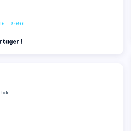
n
le
#Fetes
rtager !
ticle.