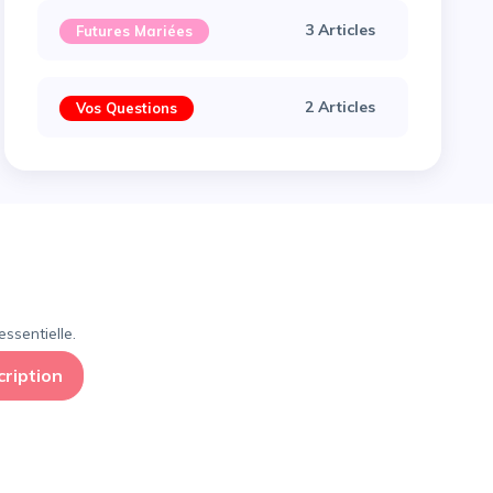
3 Articles
Futures Mariées
2 Articles
Vos Questions
×
ssentielle.
cription