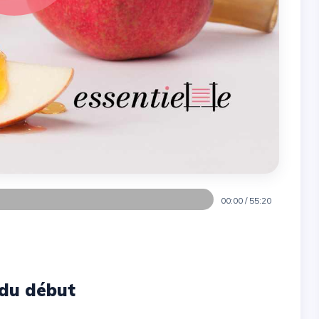
00:00
/
55:20
du début