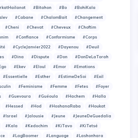
rkatHailanot
#Bitahon
#Bo
#BohiKala
slev
#Cabane
#ChalomBait
#Changement
#Cheni
#Chevat
#Cheveux
#Choftim
anim
#Confiance
#Conformisme
#Corps
ité
#CycleJanvier2022
#Dayenou
#Deuil
es
#Dina
#Dispute
#Don
#DonDeLaTorah
Ego
#Ekev
#Eloul
#Emor
#Emotions
#Essentielle
#Esther
#EstimeDeSoi
#Exil
culin
#Feminisme
#Femme
#Fetes
#Foyer
s
#Guevoura
#Guéoula
#Hachem
#Halla
#Hessed
#Hod
#HoshanaRaba
#Houkat
#Israel
#Jalousie
#Jeune
#JeuneDeGuedalia
#Kala
#Kedochim
#KiTavo
#KiTetsé
ce
#LagBaomer
#Language
#Lashonhara