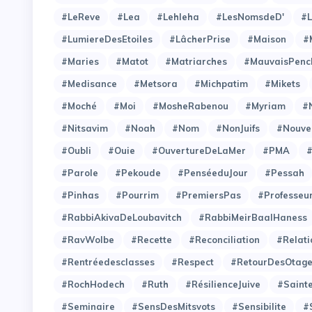
#LeReve
#Lea
#Lehleha
#LesNomsdeD'
#L
#LumiereDesEtoiles
#LâcherPrise
#Maison
#
#Maries
#Matot
#Matriarches
#MauvaisPenc
#Medisance
#Metsora
#Michpatim
#Mikets
#Moché
#Moi
#MosheRabenou
#Myriam
#
#Nitsavim
#Noah
#Nom
#NonJuifs
#Nouve
#Oubli
#Ouie
#OuvertureDeLaMer
#PMA
#Parole
#Pekoude
#PenséeduJour
#Pessah
#Pinhas
#Pourrim
#PremiersPas
#Professeu
#RabbiAkivaDeLoubavitch
#RabbiMeirBaalHaness
#RavWolbe
#Recette
#Reconciliation
#Relati
#Rentréedesclasses
#Respect
#RetourDesOtag
#RochHodech
#Ruth
#RésilienceJuive
#Saint
#Seminaire
#SensDesMitsvots
#Sensibilite
#