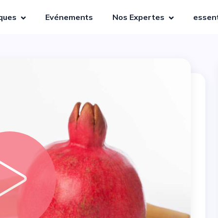
iques
Evénements
Nos Expertes
essent