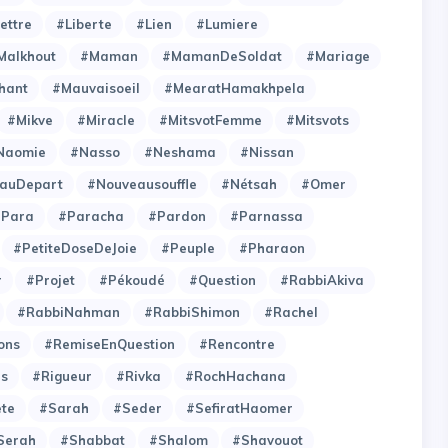
ettre
#Liberte
#Lien
#Lumiere
Malkhout
#Maman
#MamanDeSoldat
#Mariage
hant
#Mauvaisoeil
#MearatHamakhpela
#Mikve
#Miracle
#MitsvotFemme
#Mitsvots
Naomie
#Nasso
#Neshama
#Nissan
auDepart
#Nouveausouffle
#Nétsah
#Omer
#Para
#Paracha
#Pardon
#Parnassa
#PetiteDoseDeJoie
#Peuple
#Pharaon
r
#Projet
#Pékoudé
#Question
#RabbiAkiva
#RabbiNahman
#RabbiShimon
#Rachel
ons
#RemiseEnQuestion
#Rencontre
es
#Rigueur
#Rivka
#RochHachana
ete
#Sarah
#Seder
#SefiratHaomer
Serah
#Shabbat
#Shalom
#Shavouot