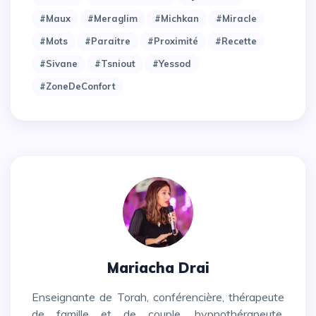
#maux
#meraglim
#michkan
#miracle
#mots
#paraitre
#proximité
#recette
#sivane
#tsniout
#yessod
#zoneDeConfort
Mariacha Drai
Enseignante de Torah, conférencière, thérapeute
de famille et de couple, hypnothérapeute,