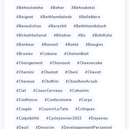
#Behaaloteha
#Behar
#Behoukotai
#Beignet
#BeitHamikdash
#BelleMere
#Benediction
#Berechit
#BethHamikdach
#BirkatHailanot
#Bitahon
#Bo
#BohiKala
#Bonheur
#Bonoeil
#Bonté
#Bougies
#Breslev
#Cabane
#ChalomBait
#Changement
#Chavouot
#Cheesecake
#Chemini
#Chemot
#Cheni
#Chevat
#Cheveux
#Choftim
#ChoulhanArouh
#Ciel
#CoeurCerveau
#Cohanim
#Confiance
#Conformisme
#Corps
#Couple
#CouvrirLaTete
#Critiques
#Culpabilité
#CycleJanvier2022
#Dayenou
#Deuil
#Devarim
#DeveloppementPersonnel