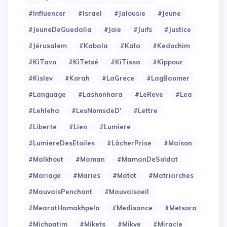
#Influencer
#Israel
#Jalousie
#Jeune
#JeuneDeGuedalia
#Joie
#Juifs
#Justice
#Jérusalem
#Kabala
#Kala
#Kedochim
#KiTavo
#KiTetsé
#KiTissa
#Kippour
#Kislev
#Korah
#LaGrece
#LagBaomer
#Language
#Lashonhara
#LeReve
#Lea
#Lehleha
#LesNomsdeD'
#Lettre
#Liberte
#Lien
#Lumiere
#LumiereDesEtoiles
#LâcherPrise
#Maison
#Malkhout
#Maman
#MamanDeSoldat
#Mariage
#Maries
#Matot
#Matriarches
#MauvaisPenchant
#Mauvaisoeil
#MearatHamakhpela
#Medisance
#Metsora
#Michpatim
#Mikets
#Mikve
#Miracle