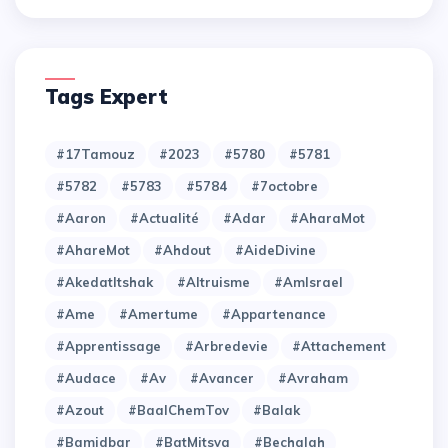
Tags Expert
#17Tamouz
#2023
#5780
#5781
#5782
#5783
#5784
#7octobre
#Aaron
#Actualité
#Adar
#AharaMot
#AhareMot
#Ahdout
#AideDivine
#AkedatItshak
#Altruisme
#AmIsrael
#Ame
#Amertume
#Appartenance
#Apprentissage
#Arbredevie
#Attachement
#Audace
#Av
#Avancer
#Avraham
#Azout
#BaalChemTov
#Balak
#Bamidbar
#BatMitsva
#Bechalah