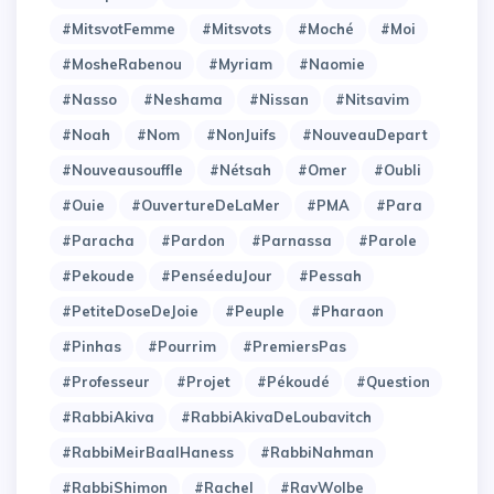
#MitsvotFemme
#Mitsvots
#Moché
#Moi
#MosheRabenou
#Myriam
#Naomie
#Nasso
#Neshama
#Nissan
#Nitsavim
#Noah
#Nom
#NonJuifs
#NouveauDepart
#Nouveausouffle
#Nétsah
#Omer
#Oubli
#Ouie
#OuvertureDeLaMer
#PMA
#Para
#Paracha
#Pardon
#Parnassa
#Parole
#Pekoude
#PenséeduJour
#Pessah
#PetiteDoseDeJoie
#Peuple
#Pharaon
#Pinhas
#Pourrim
#PremiersPas
#Professeur
#Projet
#Pékoudé
#Question
#RabbiAkiva
#RabbiAkivaDeLoubavitch
#RabbiMeirBaalHaness
#RabbiNahman
#RabbiShimon
#Rachel
#RavWolbe