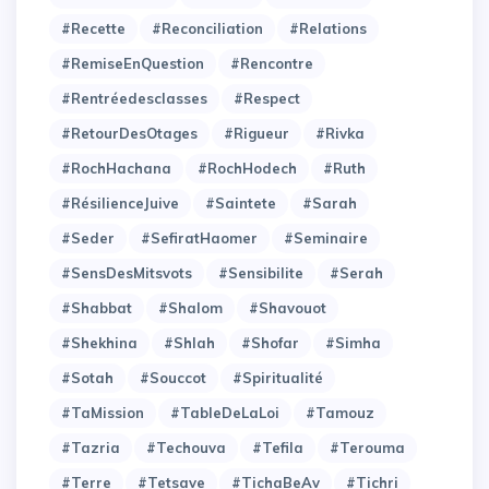
#Recette
#Reconciliation
#Relations
#RemiseEnQuestion
#Rencontre
#Rentréedesclasses
#Respect
#RetourDesOtages
#Rigueur
#Rivka
#RochHachana
#RochHodech
#Ruth
#RésilienceJuive
#Saintete
#Sarah
#Seder
#SefiratHaomer
#Seminaire
#SensDesMitsvots
#Sensibilite
#Serah
#Shabbat
#Shalom
#Shavouot
#Shekhina
#Shlah
#Shofar
#Simha
#Sotah
#Souccot
#Spiritualité
#TaMission
#TableDeLaLoi
#Tamouz
#Tazria
#Techouva
#Tefila
#Terouma
#Terre
#Tetsave
#TichaBeAv
#Tichri