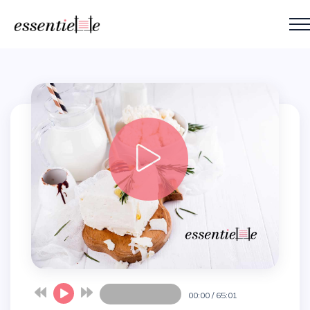
00:00
/
65:01