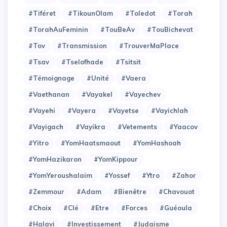
#Tiféret
#TikounOlam
#Toledot
#Torah
#TorahAuFeminin
#TouBeAv
#TouBichevat
#Tov
#Transmission
#TrouverMaPlace
#Tsav
#Tselofhade
#Tsitsit
#Témoignage
#Unité
#Vaera
#Vaethanan
#Vayakel
#Vayechev
#Vayehi
#Vayera
#Vayetse
#Vayichlah
#Vayigach
#Vayikra
#Vetements
#Yaacov
#Yitro
#YomHaatsmaout
#YomHashoah
#YomHazikaron
#YomKippour
#YomYeroushalaim
#Yossef
#Ytro
#Zahor
#Zemmour
#adam
#bienêtre
#chavouot
#choix
#clé
#etre
#forces
#guéoula
#halavi
#investissement
#judaisme