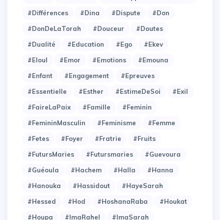
#Différences
#Dina
#Dispute
#Don
#DonDeLaTorah
#Douceur
#Doutes
#Dualité
#Education
#Ego
#Ekev
#Eloul
#Emor
#Emotions
#Emouna
#Enfant
#Engagement
#Epreuves
#Essentielle
#Esther
#EstimeDeSoi
#Exil
#FaireLaPaix
#Famille
#Feminin
#FemininMasculin
#Feminisme
#Femme
#Fetes
#Foyer
#Fratrie
#Fruits
#FutursMaries
#Futursmaries
#Guevoura
#Guéoula
#Hachem
#Halla
#Hanna
#Hanouka
#Hassidout
#HayeSarah
#Hessed
#Hod
#HoshanaRaba
#Houkat
#Houpa
#ImaRahel
#ImaSarah