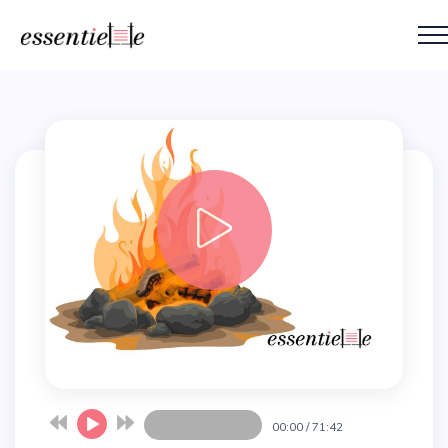
00:00
/
71:42