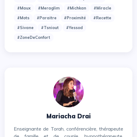
#maux
#meraglim
#michkan
#miracle
#mots
#paraitre
#proximité
#recette
#sivane
#tsniout
#yessod
#zoneDeConfort
Mariacha Drai
Enseignante de Torah, conférencière, thérapeute
de famille et de couple, hypnothérapeute,