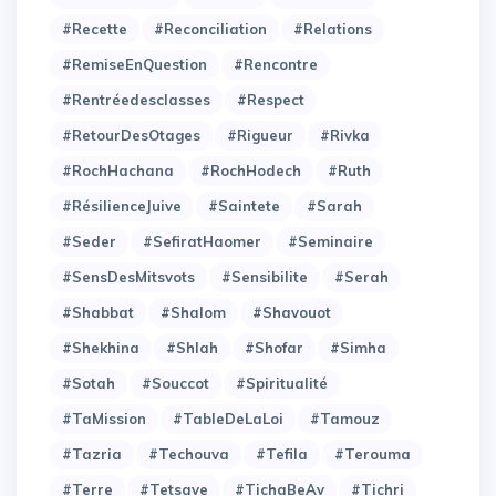
#Recette
#Reconciliation
#Relations
#RemiseEnQuestion
#Rencontre
#Rentréedesclasses
#Respect
#RetourDesOtages
#Rigueur
#Rivka
#RochHachana
#RochHodech
#Ruth
#RésilienceJuive
#Saintete
#Sarah
#Seder
#SefiratHaomer
#Seminaire
#SensDesMitsvots
#Sensibilite
#Serah
#Shabbat
#Shalom
#Shavouot
#Shekhina
#Shlah
#Shofar
#Simha
#Sotah
#Souccot
#Spiritualité
#TaMission
#TableDeLaLoi
#Tamouz
#Tazria
#Techouva
#Tefila
#Terouma
#Terre
#Tetsave
#TichaBeAv
#Tichri