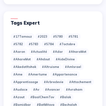
Tags Expert
#17Tamouz
#2023
#5780
#5781
#5782
#5783
#5784
#7octobre
#Aaron
#Actualité
#Adar
#AharaMot
#AhareMot
#Ahdout
#AideDivine
#AkedatItshak
#Altruisme
#AmIsrael
#Ame
#Amertume
#Appartenance
#Apprentissage
#Arbredevie
#Attachement
#Audace
#Av
#Avancer
#Avraham
#Azout
#BaalChemTov
#Balak
#Bamidbar
#BatMitsva
#Bechalah