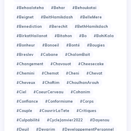
#Behaaloteha
#Behar
#Behoukotai
#Beignet
#BeitHamikdash
#BelleMere
#Benediction
#Berechit
#BethHamikdach
#BirkatHailanot
#Bitahon
#Bo
#BohiKala
#Bonheur
#Bonoeil
#Bonté
#Bougies
#Breslev
#Cabane
#ChalomBait
#Changement
#Chavouot
#Cheesecake
#Chemini
#Chemot
#Cheni
#Chevat
#Cheveux
#Choftim
#ChoulhanArouh
#Ciel
#CoeurCerveau
#Cohanim
#Confiance
#Conformisme
#Corps
#Couple
#CouvrirLaTete
#Critiques
#Culpabilité
#CycleJanvier2022
#Dayenou
#Deuil
#Devarim
#DeveloppementPersonnel