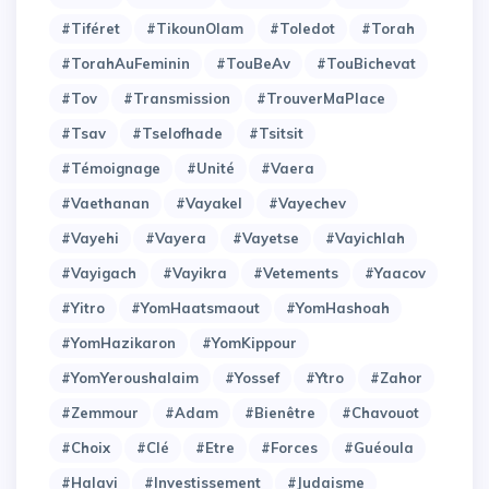
#Tiféret
#TikounOlam
#Toledot
#Torah
#TorahAuFeminin
#TouBeAv
#TouBichevat
#Tov
#Transmission
#TrouverMaPlace
#Tsav
#Tselofhade
#Tsitsit
#Témoignage
#Unité
#Vaera
#Vaethanan
#Vayakel
#Vayechev
#Vayehi
#Vayera
#Vayetse
#Vayichlah
#Vayigach
#Vayikra
#Vetements
#Yaacov
#Yitro
#YomHaatsmaout
#YomHashoah
#YomHazikaron
#YomKippour
#YomYeroushalaim
#Yossef
#Ytro
#Zahor
#Zemmour
#adam
#bienêtre
#chavouot
#choix
#clé
#etre
#forces
#guéoula
#halavi
#investissement
#judaisme