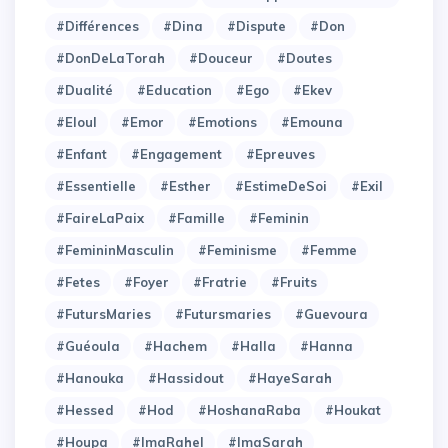
#Différences
#Dina
#Dispute
#Don
#DonDeLaTorah
#Douceur
#Doutes
#Dualité
#Education
#Ego
#Ekev
#Eloul
#Emor
#Emotions
#Emouna
#Enfant
#Engagement
#Epreuves
#Essentielle
#Esther
#EstimeDeSoi
#Exil
#FaireLaPaix
#Famille
#Feminin
#FemininMasculin
#Feminisme
#Femme
#Fetes
#Foyer
#Fratrie
#Fruits
#FutursMaries
#Futursmaries
#Guevoura
#Guéoula
#Hachem
#Halla
#Hanna
#Hanouka
#Hassidout
#HayeSarah
#Hessed
#Hod
#HoshanaRaba
#Houkat
#Houpa
#ImaRahel
#ImaSarah