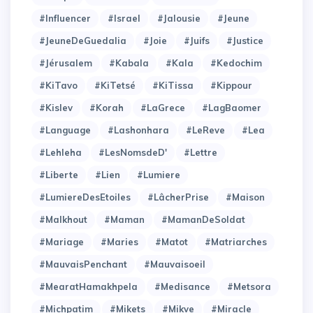
#Influencer
#Israel
#Jalousie
#Jeune
#JeuneDeGuedalia
#Joie
#Juifs
#Justice
#Jérusalem
#Kabala
#Kala
#Kedochim
#KiTavo
#KiTetsé
#KiTissa
#Kippour
#Kislev
#Korah
#LaGrece
#LagBaomer
#Language
#Lashonhara
#LeReve
#Lea
#Lehleha
#LesNomsdeD'
#Lettre
#Liberte
#Lien
#Lumiere
#LumiereDesEtoiles
#LâcherPrise
#Maison
#Malkhout
#Maman
#MamanDeSoldat
#Mariage
#Maries
#Matot
#Matriarches
#MauvaisPenchant
#Mauvaisoeil
#MearatHamakhpela
#Medisance
#Metsora
#Michpatim
#Mikets
#Mikve
#Miracle