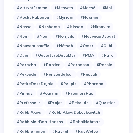
#MitsvotFemme
#Mitsvots
#Moché
#Moi
#MosheRabenou
#Myriam
#Naomie
#Nasso
#Neshama
#Nissan
#Nitsavim
#Noah
#Nom
#NonJuifs
#NouveauDepart
#Nouveausouffle
#Nétsah
#Omer
#Oubli
#Ouie
#OuvertureDeLaMer
#PMA
#Para
#Paracha
#Pardon
#Parnassa
#Parole
#Pekoude
#PenséeduJour
#Pessah
#PetiteDoseDeJoie
#Peuple
#Pharaon
#Pinhas
#Pourrim
#PremiersPas
#Professeur
#Projet
#Pékoudé
#Question
#RabbiAkiva
#RabbiAkivaDeLoubavitch
#RabbiMeirBaalHaness
#RabbiNahman
#RabbiShimon
#Rachel
#RavWolbe