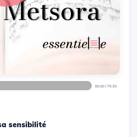
00:00
/
75:30
a sensibilité