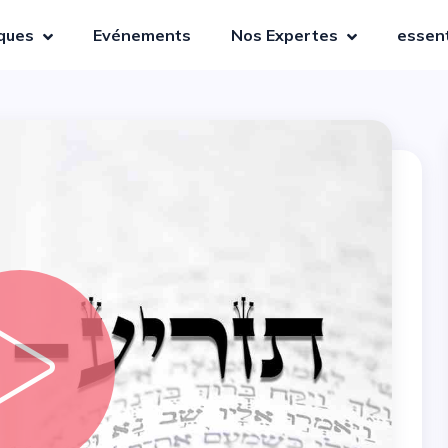
iques
Evénements
Nos Expertes
essent