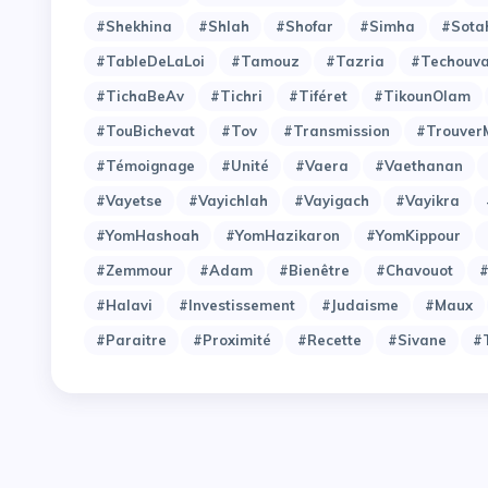
#Shekhina
#Shlah
#Shofar
#Simha
#Sota
#TableDeLaLoi
#Tamouz
#Tazria
#Techouv
#TichaBeAv
#Tichri
#Tiféret
#TikounOlam
#TouBichevat
#Tov
#Transmission
#Trouver
#Témoignage
#Unité
#Vaera
#Vaethanan
#Vayetse
#Vayichlah
#Vayigach
#Vayikra
#YomHashoah
#YomHazikaron
#YomKippour
#Zemmour
#adam
#bienêtre
#chavouot
#
#halavi
#investissement
#judaisme
#maux
#paraitre
#proximité
#recette
#sivane
#