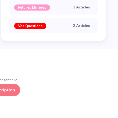
3 Articles
Futures Mariées
2 Articles
Vos Questions
×
ssentielle.
cription