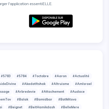
arger l'application essentiELLE.
#5783
#5784
#7octobre
#Aaron
#Actualité
ideDivine
#AkedatItshak
#Altruisme
#AmIsrael
issage
#Arbredevie
#Attachement
#Audace
hemTov
#Balak
#Bamidbar
#BatMitsva
ai
#Beignet
#BeitHamikdash
#BelleMere