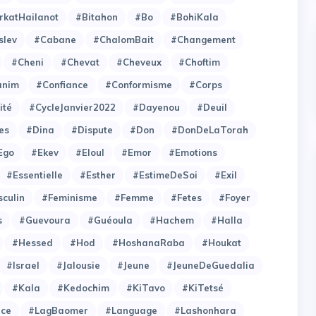
rkatHailanot
#Bitahon
#Bo
#BohiKala
slev
#Cabane
#ChalomBait
#Changement
#Cheni
#Chevat
#Cheveux
#Choftim
anim
#Confiance
#Conformisme
#Corps
ité
#CycleJanvier2022
#Dayenou
#Deuil
es
#Dina
#Dispute
#Don
#DonDeLaTorah
Ego
#Ekev
#Eloul
#Emor
#Emotions
#Essentielle
#Esther
#EstimeDeSoi
#Exil
culin
#Feminisme
#Femme
#Fetes
#Foyer
s
#Guevoura
#Guéoula
#Hachem
#Halla
#Hessed
#Hod
#HoshanaRaba
#Houkat
#Israel
#Jalousie
#Jeune
#JeuneDeGuedalia
#Kala
#Kedochim
#KiTavo
#KiTetsé
ce
#LagBaomer
#Language
#Lashonhara