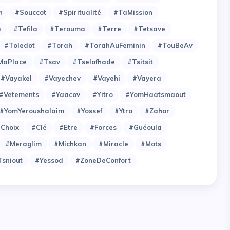
h
#Souccot
#Spiritualité
#TaMission
a
#Tefila
#Terouma
#Terre
#Tetsave
#Toledot
#Torah
#TorahAuFeminin
#TouBeAv
MaPlace
#Tsav
#Tselofhade
#Tsitsit
#Vayakel
#Vayechev
#Vayehi
#Vayera
#Vetements
#Yaacov
#Yitro
#YomHaatsmaout
#YomYeroushalaim
#Yossef
#Ytro
#Zahor
choix
#clé
#etre
#forces
#guéoula
#meraglim
#michkan
#miracle
#mots
tsniout
#yessod
#zoneDeConfort