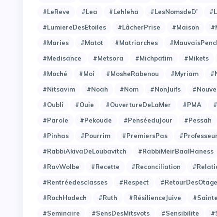
#LeReve
#Lea
#Lehleha
#LesNomsdeD'
#L
#LumiereDesEtoiles
#LâcherPrise
#Maison
#
#Maries
#Matot
#Matriarches
#MauvaisPenc
#Medisance
#Metsora
#Michpatim
#Mikets
#Moché
#Moi
#MosheRabenou
#Myriam
#
#Nitsavim
#Noah
#Nom
#NonJuifs
#Nouve
#Oubli
#Ouie
#OuvertureDeLaMer
#PMA
#Parole
#Pekoude
#PenséeduJour
#Pessah
#Pinhas
#Pourrim
#PremiersPas
#Professeu
#RabbiAkivaDeLoubavitch
#RabbiMeirBaalHaness
#RavWolbe
#Recette
#Reconciliation
#Relati
#Rentréedesclasses
#Respect
#RetourDesOtag
#RochHodech
#Ruth
#RésilienceJuive
#Saint
#Seminaire
#SensDesMitsvots
#Sensibilite
#