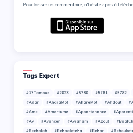
Pour laisser un commentaire, n'hésitez pas à téléch
Tags Expert
#17Tamouz
#2023
#5780
#5781
#5782
#Adar
#AharaMot
#AhareMot
#Ahdout
#A
#Ame
#Amertume
#Appartenance
#Apprent
#Av
#Avancer
#Avraham
#Azout
#BaalC
#Bechalah
#Behaaloteha
#Behar
#Behoukot