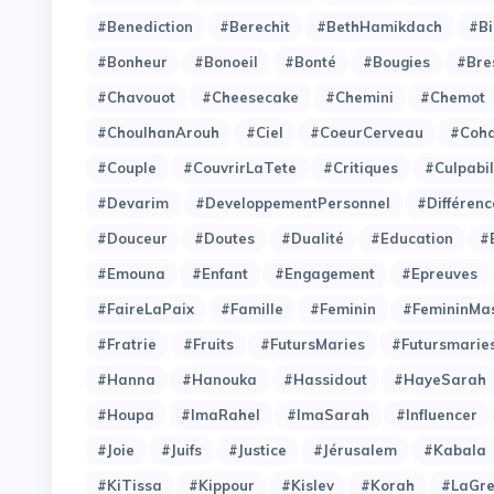
#Benediction
#Berechit
#BethHamikdach
#Bi
#Bonheur
#Bonoeil
#Bonté
#Bougies
#Bre
#Chavouot
#Cheesecake
#Chemini
#Chemot
#ChoulhanArouh
#Ciel
#CoeurCerveau
#Coh
#Couple
#CouvrirLaTete
#Critiques
#Culpabil
#Devarim
#DeveloppementPersonnel
#Différenc
#Douceur
#Doutes
#Dualité
#Education
#
#Emouna
#Enfant
#Engagement
#Epreuves
#FaireLaPaix
#Famille
#Feminin
#FemininMas
#Fratrie
#Fruits
#FutursMaries
#Futursmarie
#Hanna
#Hanouka
#Hassidout
#HayeSarah
#Houpa
#ImaRahel
#ImaSarah
#Influencer
#Joie
#Juifs
#Justice
#Jérusalem
#Kabala
#KiTissa
#Kippour
#Kislev
#Korah
#LaGre