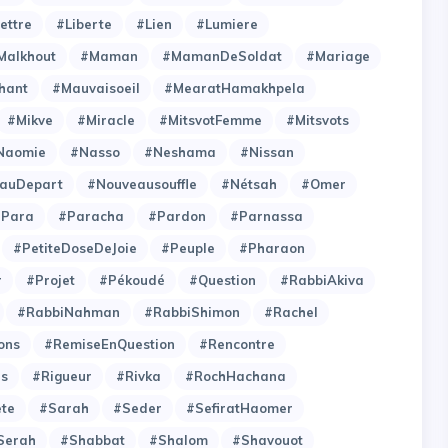
ettre
#Liberte
#Lien
#Lumiere
Malkhout
#Maman
#MamanDeSoldat
#Mariage
hant
#Mauvaisoeil
#MearatHamakhpela
#Mikve
#Miracle
#MitsvotFemme
#Mitsvots
Naomie
#Nasso
#Neshama
#Nissan
auDepart
#Nouveausouffle
#Nétsah
#Omer
#Para
#Paracha
#Pardon
#Parnassa
#PetiteDoseDeJoie
#Peuple
#Pharaon
r
#Projet
#Pékoudé
#Question
#RabbiAkiva
#RabbiNahman
#RabbiShimon
#Rachel
ons
#RemiseEnQuestion
#Rencontre
es
#Rigueur
#Rivka
#RochHachana
ete
#Sarah
#Seder
#SefiratHaomer
Serah
#Shabbat
#Shalom
#Shavouot