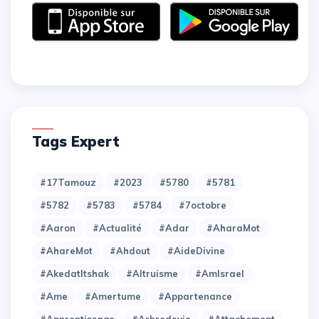
Tags Expert
#17Tamouz
#2023
#5780
#5781
#5782
#5783
#5784
#7octobre
#Aaron
#Actualité
#Adar
#AharaMot
#AhareMot
#Ahdout
#AideDivine
#AkedatItshak
#Altruisme
#AmIsrael
#Ame
#Amertume
#Appartenance
#Apprentissage
#Arbredevie
#Attachement