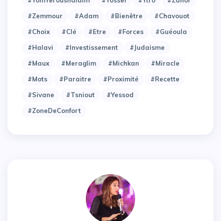
#Zemmour
#adam
#bienêtre
#chavouot
#choix
#clé
#etre
#forces
#guéoula
#halavi
#investissement
#judaisme
#maux
#meraglim
#michkan
#miracle
#mots
#paraitre
#proximité
#recette
#sivane
#tsniout
#yessod
#zoneDeConfort