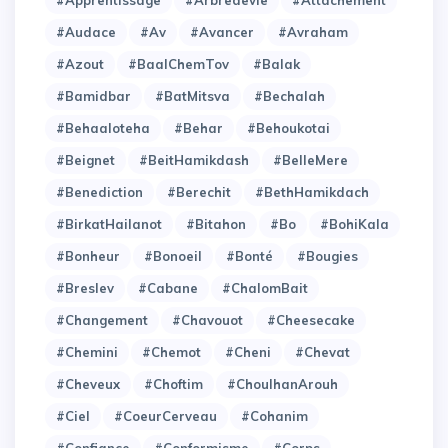
#Audace
#Av
#Avancer
#Avraham
#Azout
#BaalChemTov
#Balak
#Bamidbar
#BatMitsva
#Bechalah
#Behaaloteha
#Behar
#Behoukotai
#Beignet
#BeitHamikdash
#BelleMere
#Benediction
#Berechit
#BethHamikdach
#BirkatHailanot
#Bitahon
#Bo
#BohiKala
#Bonheur
#Bonoeil
#Bonté
#Bougies
#Breslev
#Cabane
#ChalomBait
#Changement
#Chavouot
#Cheesecake
#Chemini
#Chemot
#Cheni
#Chevat
#Cheveux
#Choftim
#ChoulhanArouh
#Ciel
#CoeurCerveau
#Cohanim
#Confiance
#Conformisme
#Corps