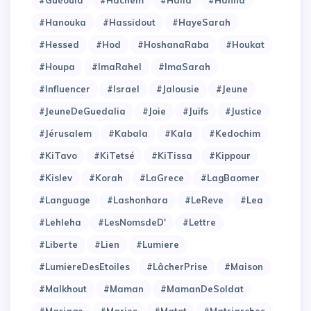
#Hanouka
#Hassidout
#HayeSarah
#Hessed
#Hod
#HoshanaRaba
#Houkat
#Houpa
#ImaRahel
#ImaSarah
#Influencer
#Israel
#Jalousie
#Jeune
#JeuneDeGuedalia
#Joie
#Juifs
#Justice
#Jérusalem
#Kabala
#Kala
#Kedochim
#KiTavo
#KiTetsé
#KiTissa
#Kippour
#Kislev
#Korah
#LaGrece
#LagBaomer
#Language
#Lashonhara
#LeReve
#Lea
#Lehleha
#LesNomsdeD'
#Lettre
#Liberte
#Lien
#Lumiere
#LumiereDesEtoiles
#LâcherPrise
#Maison
#Malkhout
#Maman
#MamanDeSoldat
#Mariage
#Maries
#Matot
#Matriarches