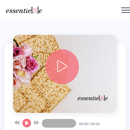
00:00
/
00:00