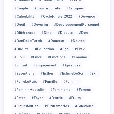
#Couple
#CouvrirLaTete
#Critiques
#Culpabilité
#CycleJanvier2022
#Dayenou
#Deuil
#Devarim
#DeveloppementPersonnel
#Différences
#Dina
#Dispute
#Don
#DonDeLaTorah
#Douceur
#Doutes
#Dualité
#Education
#Ego
#Ekev
#Eloul
#Emor
#Emotions
#Emouna
#Enfant
#Engagement
#Epreuves
#Essentielle
#Esther
#EstimeDeSoi
#Exil
#FaireLaPaix
#Famille
#Feminin
#FemininMasculin
#Feminisme
#Femme
#Fetes
#Foyer
#Fratrie
#Fruits
#FutursMaries
#Futursmaries
#Guevoura
#Guéoula
#Hachem
#Halla
#Hanna