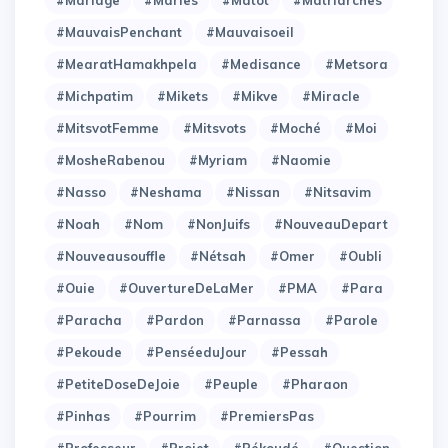
#MauvaisPenchant
#Mauvaisoeil
#MearatHamakhpela
#Medisance
#Metsora
#Michpatim
#Mikets
#Mikve
#Miracle
#MitsvotFemme
#Mitsvots
#Moché
#Moi
#MosheRabenou
#Myriam
#Naomie
#Nasso
#Neshama
#Nissan
#Nitsavim
#Noah
#Nom
#NonJuifs
#NouveauDepart
#Nouveausouffle
#Nétsah
#Omer
#Oubli
#Ouie
#OuvertureDeLaMer
#PMA
#Para
#Paracha
#Pardon
#Parnassa
#Parole
#Pekoude
#PenséeduJour
#Pessah
#PetiteDoseDeJoie
#Peuple
#Pharaon
#Pinhas
#Pourrim
#PremiersPas
#Professeur
#Projet
#Pékoudé
#Question