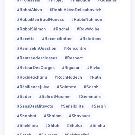
#RabbiAkiva
#RabbiAkivaDeLoubavitch
#RabbiMeirBaalHaness
#RabbiNahman
#RabbiShimon
#Rachel
#RavWolbe
#Recette
#Reconciliation
#Relations
#RemiseEnQuestion
#Rencontre
#Rentréedesclasses
#Respect
#RetourDesOtages
#Rigueur
#Rivka
#RochHachana
#RochHodech
#Ruth
#RésilienceJuive
#Saintete
#Sarah
#Seder
#SefiratHaomer
#Seminaire
#SensDesMitsvots
#Sensibilite
#Serah
#Shabbat
#Shalom
#Shavouot
#Shekhina
#Shlah
#Shofar
#Simha
#Sotah
#Souccot
#Spiritualité