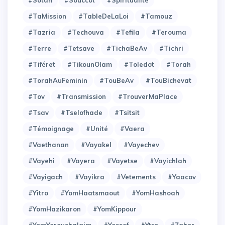
#TaMission
#TableDeLaLoi
#Tamouz
#Tazria
#Techouva
#Tefila
#Terouma
#Terre
#Tetsave
#TichaBeAv
#Tichri
#Tiféret
#TikounOlam
#Toledot
#Torah
#TorahAuFeminin
#TouBeAv
#TouBichevat
#Tov
#Transmission
#TrouverMaPlace
#Tsav
#Tselofhade
#Tsitsit
#Témoignage
#Unité
#Vaera
#Vaethanan
#Vayakel
#Vayechev
#Vayehi
#Vayera
#Vayetse
#Vayichlah
#Vayigach
#Vayikra
#Vetements
#Yaacov
#Yitro
#YomHaatsmaout
#YomHashoah
#YomHazikaron
#YomKippour
#YomYeroushalaim
#Yossef
#Ytro
#Zahor