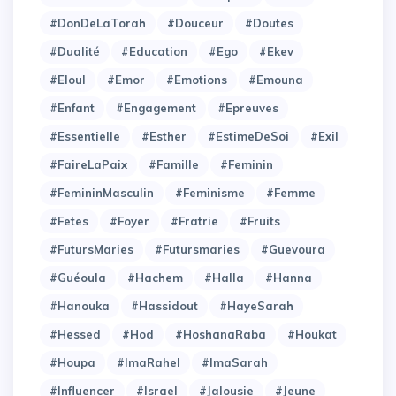
#DonDeLaTorah
#Douceur
#Doutes
#Dualité
#Education
#Ego
#Ekev
#Eloul
#Emor
#Emotions
#Emouna
#Enfant
#Engagement
#Epreuves
#Essentielle
#Esther
#EstimeDeSoi
#Exil
#FaireLaPaix
#Famille
#Feminin
#FemininMasculin
#Feminisme
#Femme
#Fetes
#Foyer
#Fratrie
#Fruits
#FutursMaries
#Futursmaries
#Guevoura
#Guéoula
#Hachem
#Halla
#Hanna
#Hanouka
#Hassidout
#HayeSarah
#Hessed
#Hod
#HoshanaRaba
#Houkat
#Houpa
#ImaRahel
#ImaSarah
#Influencer
#Israel
#Jalousie
#Jeune