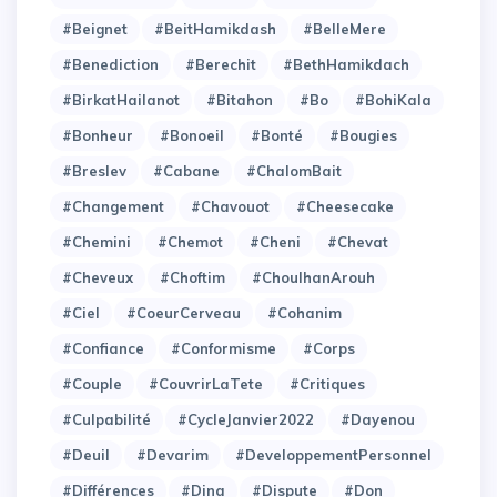
#Beignet
#BeitHamikdash
#BelleMere
#Benediction
#Berechit
#BethHamikdach
#BirkatHailanot
#Bitahon
#Bo
#BohiKala
#Bonheur
#Bonoeil
#Bonté
#Bougies
#Breslev
#Cabane
#ChalomBait
#Changement
#Chavouot
#Cheesecake
#Chemini
#Chemot
#Cheni
#Chevat
#Cheveux
#Choftim
#ChoulhanArouh
#Ciel
#CoeurCerveau
#Cohanim
#Confiance
#Conformisme
#Corps
#Couple
#CouvrirLaTete
#Critiques
#Culpabilité
#CycleJanvier2022
#Dayenou
#Deuil
#Devarim
#DeveloppementPersonnel
#Différences
#Dina
#Dispute
#Don