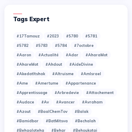
Tags Expert
#17Tamouz
#2023
#5780
#5781
#5782
#5783
#5784
#7octobre
#Aaron
#Actualité
#Adar
#AharaMot
#AhareMot
#Ahdout
#AideDivine
#AkedatItshak
#Altruisme
#AmIsrael
#Ame
#Amertume
#Appartenance
#Apprentissage
#Arbredevie
#Attachement
#Audace
#Av
#Avancer
#Avraham
#Azout
#BaalChemTov
#Balak
#Bamidbar
#BatMitsva
#Bechalah
#Behaaloteha
#Behar
#Behoukotai