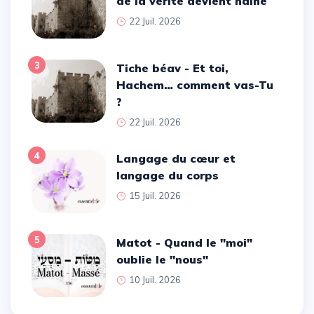
de la vérité devient haine
22 Juil. 2026
3
Tiche béav - Et toi,
Hachem… comment vas-Tu
?
22 Juil. 2026
4
Langage du cœur et
langage du corps
15 Juil. 2026
5
Matot - Quand le ''moi''
oublie le ''nous''
10 Juil. 2026