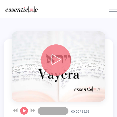
00:00
/
58:33