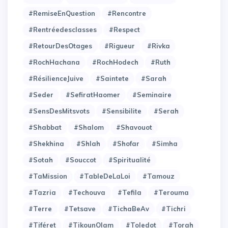
#RemiseEnQuestion
#Rencontre
#Rentréedesclasses
#Respect
#RetourDesOtages
#Rigueur
#Rivka
#RochHachana
#RochHodech
#Ruth
#RésilienceJuive
#Saintete
#Sarah
#Seder
#SefiratHaomer
#Seminaire
#SensDesMitsvots
#Sensibilite
#Serah
#Shabbat
#Shalom
#Shavouot
#Shekhina
#Shlah
#Shofar
#Simha
#Sotah
#Souccot
#Spiritualité
#TaMission
#TableDeLaLoi
#Tamouz
#Tazria
#Techouva
#Tefila
#Terouma
#Terre
#Tetsave
#TichaBeAv
#Tichri
#Tiféret
#TikounOlam
#Toledot
#Torah