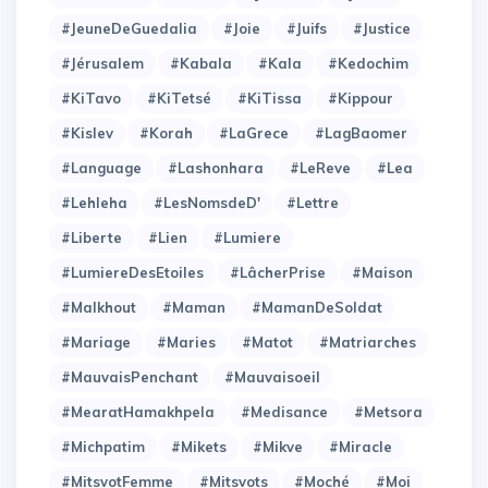
#JeuneDeGuedalia
#Joie
#Juifs
#Justice
#Jérusalem
#Kabala
#Kala
#Kedochim
#KiTavo
#KiTetsé
#KiTissa
#Kippour
#Kislev
#Korah
#LaGrece
#LagBaomer
#Language
#Lashonhara
#LeReve
#Lea
#Lehleha
#LesNomsdeD'
#Lettre
#Liberte
#Lien
#Lumiere
#LumiereDesEtoiles
#LâcherPrise
#Maison
#Malkhout
#Maman
#MamanDeSoldat
#Mariage
#Maries
#Matot
#Matriarches
#MauvaisPenchant
#Mauvaisoeil
#MearatHamakhpela
#Medisance
#Metsora
#Michpatim
#Mikets
#Mikve
#Miracle
#MitsvotFemme
#Mitsvots
#Moché
#Moi