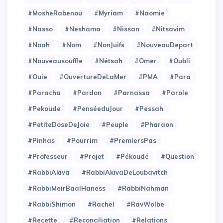
#MosheRabenou
#Myriam
#Naomie
#Nasso
#Neshama
#Nissan
#Nitsavim
#Noah
#Nom
#NonJuifs
#NouveauDepart
#Nouveausouffle
#Nétsah
#Omer
#Oubli
#Ouie
#OuvertureDeLaMer
#PMA
#Para
#Paracha
#Pardon
#Parnassa
#Parole
#Pekoude
#PenséeduJour
#Pessah
#PetiteDoseDeJoie
#Peuple
#Pharaon
#Pinhas
#Pourrim
#PremiersPas
#Professeur
#Projet
#Pékoudé
#Question
#RabbiAkiva
#RabbiAkivaDeLoubavitch
#RabbiMeirBaalHaness
#RabbiNahman
#RabbiShimon
#Rachel
#RavWolbe
#Recette
#Reconciliation
#Relations