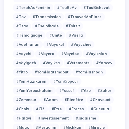
#TorahAuFeminin
#TouBeAv
#TouBichevat
#Tov
#Transmission
#TrouverMaPlace
#Tsav
#Tselofhade
#Tsitsit
#Témoignage
#Unité
#Vaera
#Vaethanan
#Vayakel
#Vayechev
#Vayehi
#Vayera
#Vayetse
#Vayichlah
#Vayigach
#Vayikra
#Vetements
#Yaacov
#Yitro
#YomHaatsmaout
#YomHashoah
#YomHazikaron
#YomKippour
#YomYeroushalaim
#Yossef
#Ytro
#Zahor
#Zemmour
#adam
#bienêtre
#chavouot
#choix
#clé
#etre
#forces
#guéoula
#halavi
#investissement
#judaisme
#maux
#meraglim
#michkan
#miracle