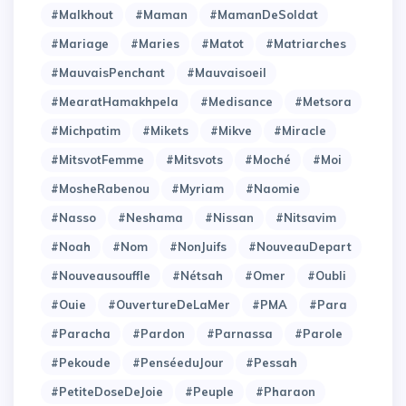
#Malkhout
#Maman
#MamanDeSoldat
#Mariage
#Maries
#Matot
#Matriarches
#MauvaisPenchant
#Mauvaisoeil
#MearatHamakhpela
#Medisance
#Metsora
#Michpatim
#Mikets
#Mikve
#Miracle
#MitsvotFemme
#Mitsvots
#Moché
#Moi
#MosheRabenou
#Myriam
#Naomie
#Nasso
#Neshama
#Nissan
#Nitsavim
#Noah
#Nom
#NonJuifs
#NouveauDepart
#Nouveausouffle
#Nétsah
#Omer
#Oubli
#Ouie
#OuvertureDeLaMer
#PMA
#Para
#Paracha
#Pardon
#Parnassa
#Parole
#Pekoude
#PenséeduJour
#Pessah
#PetiteDoseDeJoie
#Peuple
#Pharaon