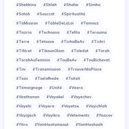
#Shekhina
#Shlah
#Shofar
#Simha
#Sotah
#Souccot
#Spiritualité
#TaMission
#TableDeLaLoi
#Tamouz
#Tazria
#Techouva
#Tefila
#Terouma
#Terre
#Tetsave
#TichaBeAv
#Tichri
#Tiféret
#TikounOlam
#Toledot
#Torah
#TorahAuFeminin
#TouBeAv
#TouBichevat
#Tov
#Transmission
#TrouverMaPlace
#Tsav
#Tselofhade
#Tsitsit
#Témoignage
#Unité
#Vaera
#Vaethanan
#Vayakel
#Vayechev
#Vayehi
#Vayera
#Vayetse
#Vayichlah
#Vayigach
#Vayikra
#Vetements
#Yaacov
#Yitro
#YomHaatsmaout
#YomHashoah