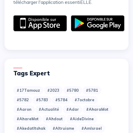
télécharger l'application essentiELLE.
Tags Expert
#17Tamouz
#2023
#5780
#5781
#5782
#5783
#5784
#7octobre
#Aaron
#Actualité
#Adar
#AharaMot
#AhareMot
#Ahdout
#AideDivine
#AkedatItshak
#Altruisme
#AmIsrael