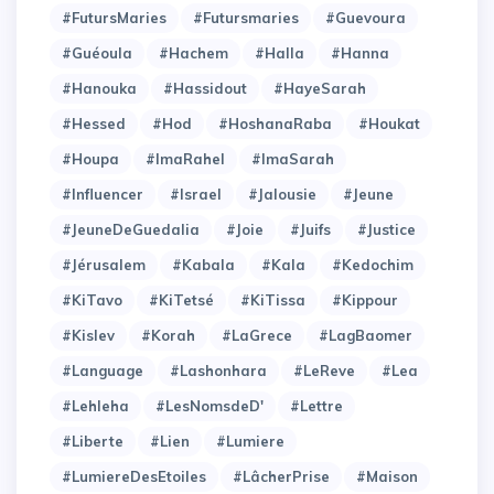
#FutursMaries
#Futursmaries
#Guevoura
#Guéoula
#Hachem
#Halla
#Hanna
#Hanouka
#Hassidout
#HayeSarah
#Hessed
#Hod
#HoshanaRaba
#Houkat
#Houpa
#ImaRahel
#ImaSarah
#Influencer
#Israel
#Jalousie
#Jeune
#JeuneDeGuedalia
#Joie
#Juifs
#Justice
#Jérusalem
#Kabala
#Kala
#Kedochim
#KiTavo
#KiTetsé
#KiTissa
#Kippour
#Kislev
#Korah
#LaGrece
#LagBaomer
#Language
#Lashonhara
#LeReve
#Lea
#Lehleha
#LesNomsdeD'
#Lettre
#Liberte
#Lien
#Lumiere
#LumiereDesEtoiles
#LâcherPrise
#Maison