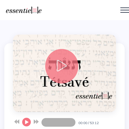
00:00
/
53:12