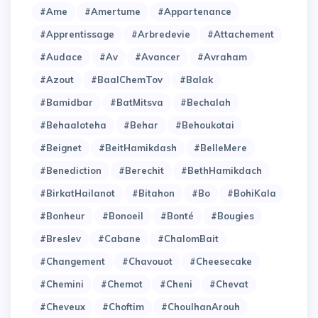
#Ame
#Amertume
#Appartenance
#Apprentissage
#Arbredevie
#Attachement
#Audace
#Av
#Avancer
#Avraham
#Azout
#BaalChemTov
#Balak
#Bamidbar
#BatMitsva
#Bechalah
#Behaaloteha
#Behar
#Behoukotai
#Beignet
#BeitHamikdash
#BelleMere
#Benediction
#Berechit
#BethHamikdach
#BirkatHailanot
#Bitahon
#Bo
#BohiKala
#Bonheur
#Bonoeil
#Bonté
#Bougies
#Breslev
#Cabane
#ChalomBait
#Changement
#Chavouot
#Cheesecake
#Chemini
#Chemot
#Cheni
#Chevat
#Cheveux
#Choftim
#ChoulhanArouh