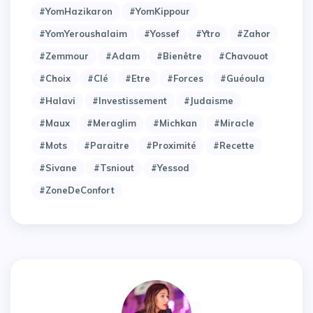
#YomHazikaron
#YomKippour
#YomYeroushalaim
#Yossef
#Ytro
#Zahor
#Zemmour
#adam
#bienêtre
#chavouot
#choix
#clé
#etre
#forces
#guéoula
#halavi
#investissement
#judaisme
#maux
#meraglim
#michkan
#miracle
#mots
#paraitre
#proximité
#recette
#sivane
#tsniout
#yessod
#zoneDeConfort