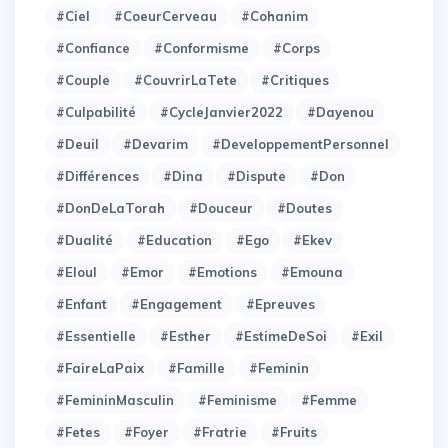
#Ciel
#CoeurCerveau
#Cohanim
#Confiance
#Conformisme
#Corps
#Couple
#CouvrirLaTete
#Critiques
#Culpabilité
#CycleJanvier2022
#Dayenou
#Deuil
#Devarim
#DeveloppementPersonnel
#Différences
#Dina
#Dispute
#Don
#DonDeLaTorah
#Douceur
#Doutes
#Dualité
#Education
#Ego
#Ekev
#Eloul
#Emor
#Emotions
#Emouna
#Enfant
#Engagement
#Epreuves
#Essentielle
#Esther
#EstimeDeSoi
#Exil
#FaireLaPaix
#Famille
#Feminin
#FemininMasculin
#Feminisme
#Femme
#Fetes
#Foyer
#Fratrie
#Fruits