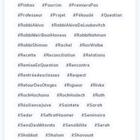
#Pinhas
#Pourrim
#PremiersPas
#Professeur
#Projet
#Pékoudé
#Question
#RabbiAkiva
#RabbiAkivaDeLoubavitch
#RabbiMeirBaalHaness
#RabbiNahman
#RabbiShimon
#Rachel
#RavWolbe
#Recette
#Reconciliation
#Relations
#RemiseEnQuestion
#Rencontre
#Rentréedesclasses
#Respect
#RetourDesOtages
#Rigueur
#Rivka
#RochHachana
#RochHodech
#Ruth
#RésilienceJuive
#Saintete
#Sarah
#Seder
#SefiratHaomer
#Seminaire
#SensDesMitsvots
#Sensibilite
#Serah
#Shabbat
#Shalom
#Shavouot