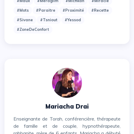
#maux
#meraglim
#michkan
#miracle
#mots
#paraitre
#proximité
#recette
#sivane
#tsniout
#yessod
#zoneDeConfort
Mariacha Drai
Enseignante de Torah, conférencière, thérapeute
de famille et de couple, hypnothérapeute,
rabbanite, mère de 6 enfants, Mariacha a débuté