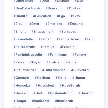
#Différences
#Dina
#Dispute
#Don
#DonDeLaTorah
#Douceur
#Doutes
#Dualité
#Education
#Ego
#Ekev
#Eloul
#Emor
#Emotions
#Emouna
#Enfant
#Engagement
#Epreuves
#Essentielle
#Esther
#EstimeDeSoi
#Exil
#FaireLaPaix
#Famille
#Feminin
#FemininMasculin
#Feminisme
#Femme
#Fetes
#Foyer
#Fratrie
#Fruits
#FutursMaries
#Futursmaries
#Guevoura
#Guéoula
#Hachem
#Halla
#Hanna
#Hanouka
#Hassidout
#HayeSarah
#Hessed
#Hod
#HoshanaRaba
#Houkat
#Houpa
#ImaRahel
#ImaSarah