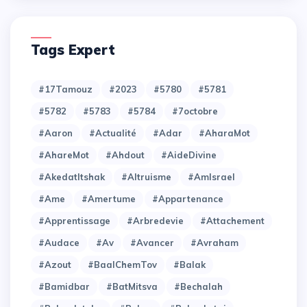
Tags Expert
#17Tamouz
#2023
#5780
#5781
#5782
#5783
#5784
#7octobre
#Aaron
#Actualité
#Adar
#AharaMot
#AhareMot
#Ahdout
#AideDivine
#AkedatItshak
#Altruisme
#AmIsrael
#Ame
#Amertume
#Appartenance
#Apprentissage
#Arbredevie
#Attachement
#Audace
#Av
#Avancer
#Avraham
#Azout
#BaalChemTov
#Balak
#Bamidbar
#BatMitsva
#Bechalah