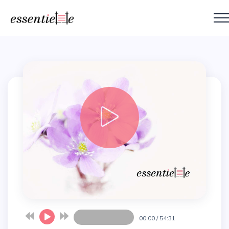
00:00
/
54:31