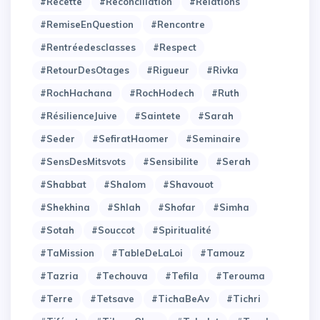
#Recette
#Reconciliation
#Relations
#RemiseEnQuestion
#Rencontre
#Rentréedesclasses
#Respect
#RetourDesOtages
#Rigueur
#Rivka
#RochHachana
#RochHodech
#Ruth
#RésilienceJuive
#Saintete
#Sarah
#Seder
#SefiratHaomer
#Seminaire
#SensDesMitsvots
#Sensibilite
#Serah
#Shabbat
#Shalom
#Shavouot
#Shekhina
#Shlah
#Shofar
#Simha
#Sotah
#Souccot
#Spiritualité
#TaMission
#TableDeLaLoi
#Tamouz
#Tazria
#Techouva
#Tefila
#Terouma
#Terre
#Tetsave
#TichaBeAv
#Tichri