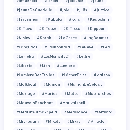
#Influencer
#Israel
#Jalousie
#Jeune
#JeuneDeGuedalia
#Joie
#Juifs
#Justice
#Jérusalem
#Kabala
#Kala
#Kedochim
#KiTavo
#KiTetsé
#KiTissa
#Kippour
#Kislev
#Korah
#LaGrece
#LagBaomer
#Language
#Lashonhara
#LeReve
#Lea
#Lehleha
#LesNomsdeD'
#Lettre
#Liberte
#Lien
#Lumiere
#LumiereDesEtoiles
#LâcherPrise
#Maison
#Malkhout
#Maman
#MamanDeSoldat
#Mariage
#Maries
#Matot
#Matriarches
#MauvaisPenchant
#Mauvaisoeil
#MearatHamakhpela
#Medisance
#Metsora
#Michpatim
#Mikets
#Mikve
#Miracle