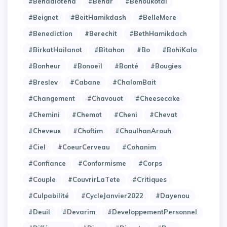
#Behaaloteha
#Behar
#Behoukotai
#Beignet
#BeitHamikdash
#BelleMere
#Benediction
#Berechit
#BethHamikdach
#BirkatHailanot
#Bitahon
#Bo
#BohiKala
#Bonheur
#Bonoeil
#Bonté
#Bougies
#Breslev
#Cabane
#ChalomBait
#Changement
#Chavouot
#Cheesecake
#Chemini
#Chemot
#Cheni
#Chevat
#Cheveux
#Choftim
#ChoulhanArouh
#Ciel
#CoeurCerveau
#Cohanim
#Confiance
#Conformisme
#Corps
#Couple
#CouvrirLaTete
#Critiques
#Culpabilité
#CycleJanvier2022
#Dayenou
#Deuil
#Devarim
#DeveloppementPersonnel