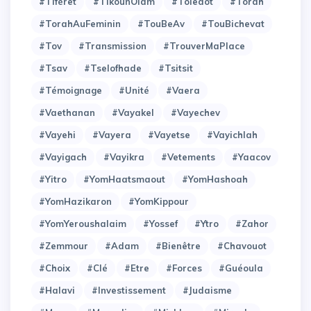
#Tiféret
#TikounOlam
#Toledot
#Torah
#TorahAuFeminin
#TouBeAv
#TouBichevat
#Tov
#Transmission
#TrouverMaPlace
#Tsav
#Tselofhade
#Tsitsit
#Témoignage
#Unité
#Vaera
#Vaethanan
#Vayakel
#Vayechev
#Vayehi
#Vayera
#Vayetse
#Vayichlah
#Vayigach
#Vayikra
#Vetements
#Yaacov
#Yitro
#YomHaatsmaout
#YomHashoah
#YomHazikaron
#YomKippour
#YomYeroushalaim
#Yossef
#Ytro
#Zahor
#Zemmour
#adam
#bienêtre
#chavouot
#choix
#clé
#etre
#forces
#guéoula
#halavi
#investissement
#judaisme