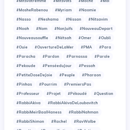
#MitsvotFemme
#Mitsvots
#Moché
#Moi
#MosheRabenou
#Myriam
#Naomie
#Nasso
#Neshama
#Nissan
#Nitsavim
#Noah
#Nom
#NonJuifs
#NouveauDepart
#Nouveausouffle
#Nétsah
#Omer
#Oubli
#Ouie
#OuvertureDeLaMer
#PMA
#Para
#Paracha
#Pardon
#Parnassa
#Parole
#Pekoude
#PenséeduJour
#Pessah
#PetiteDoseDeJoie
#Peuple
#Pharaon
#Pinhas
#Pourrim
#PremiersPas
#Professeur
#Projet
#Pékoudé
#Question
#RabbiAkiva
#RabbiAkivaDeLoubavitch
#RabbiMeirBaalHaness
#RabbiNahman
#RabbiShimon
#Rachel
#RavWolbe