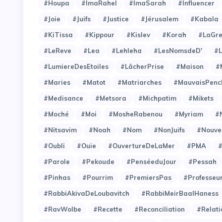
#Houpa
#ImaRahel
#ImaSarah
#Influencer
#Joie
#Juifs
#Justice
#Jérusalem
#Kabala
#KiTissa
#Kippour
#Kislev
#Korah
#LaGre
#LeReve
#Lea
#Lehleha
#LesNomsdeD'
#L
#LumiereDesEtoiles
#LâcherPrise
#Maison
#
#Maries
#Matot
#Matriarches
#MauvaisPenc
#Medisance
#Metsora
#Michpatim
#Mikets
#Moché
#Moi
#MosheRabenou
#Myriam
#
#Nitsavim
#Noah
#Nom
#NonJuifs
#Nouve
#Oubli
#Ouie
#OuvertureDeLaMer
#PMA
#Parole
#Pekoude
#PenséeduJour
#Pessah
#Pinhas
#Pourrim
#PremiersPas
#Professeu
#RabbiAkivaDeLoubavitch
#RabbiMeirBaalHaness
#RavWolbe
#Recette
#Reconciliation
#Relati