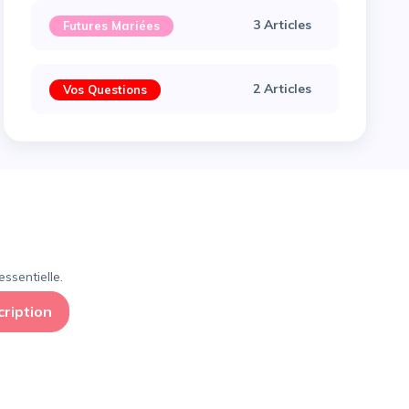
3 Articles
Futures Mariées
2 Articles
Vos Questions
×
ssentielle.
cription