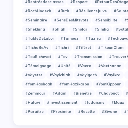
#Rentréedesclasses
#Respect
#RetourDesOtag
#RochHodech
#Ruth
#RésilienceJuive
#Saint
#Seminaire
#SensDesMitsvots
#Sensibilite
#
#Shekhina
#Shlah
#Shofar
#Simha
#Sota
#TableDeLaLoi
#Tamouz
#Tazria
#Techouv
#TichaBeAv
#Tichri
#Tiféret
#TikounOlam
#TouBichevat
#Tov
#Transmission
#Trouver
#Témoignage
#Unité
#Vaera
#Vaethanan
#Vayetse
#Vayichlah
#Vayigach
#Vayikra
#YomHashoah
#YomHazikaron
#YomKippour
#Zemmour
#adam
#bienêtre
#chavouot
#
#halavi
#investissement
#judaisme
#maux
#paraitre
#proximité
#recette
#sivane
#