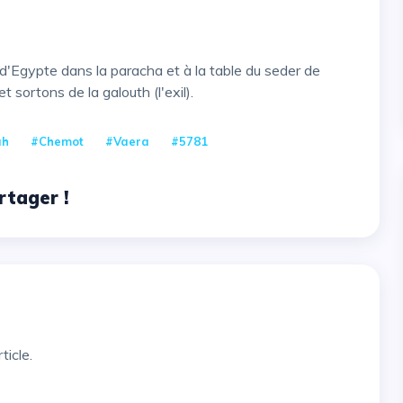
sortons de la galouth (l'exil).
ah
#Chemot
#Vaera
#5781
rtager !
ticle.