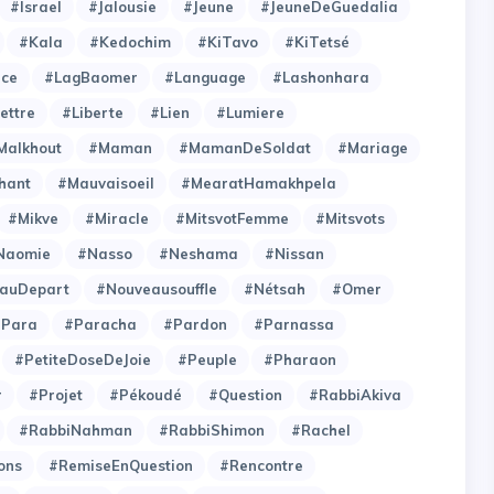
#Israel
#Jalousie
#Jeune
#JeuneDeGuedalia
#Kala
#Kedochim
#KiTavo
#KiTetsé
ce
#LagBaomer
#Language
#Lashonhara
ettre
#Liberte
#Lien
#Lumiere
Malkhout
#Maman
#MamanDeSoldat
#Mariage
hant
#Mauvaisoeil
#MearatHamakhpela
#Mikve
#Miracle
#MitsvotFemme
#Mitsvots
Naomie
#Nasso
#Neshama
#Nissan
auDepart
#Nouveausouffle
#Nétsah
#Omer
#Para
#Paracha
#Pardon
#Parnassa
#PetiteDoseDeJoie
#Peuple
#Pharaon
r
#Projet
#Pékoudé
#Question
#RabbiAkiva
#RabbiNahman
#RabbiShimon
#Rachel
ons
#RemiseEnQuestion
#Rencontre