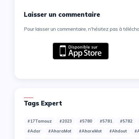
Laisser un commentaire
Pour laisser un commentaire, n'hésitez pas à téléch
Tags Expert
#17Tamouz
#2023
#5780
#5781
#5782
#Adar
#AharaMot
#AhareMot
#Ahdout
#A