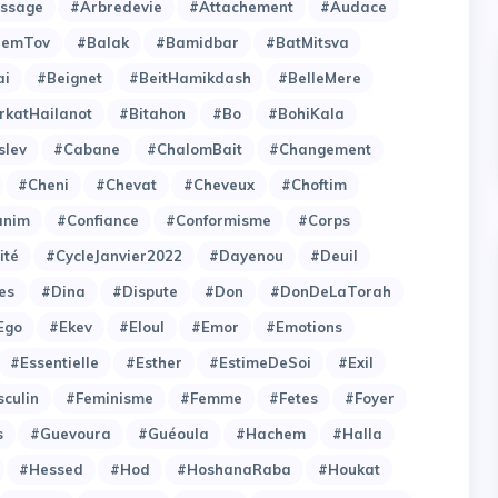
issage
#Arbredevie
#Attachement
#Audace
hemTov
#Balak
#Bamidbar
#BatMitsva
ai
#Beignet
#BeitHamikdash
#BelleMere
rkatHailanot
#Bitahon
#Bo
#BohiKala
slev
#Cabane
#ChalomBait
#Changement
#Cheni
#Chevat
#Cheveux
#Choftim
anim
#Confiance
#Conformisme
#Corps
ité
#CycleJanvier2022
#Dayenou
#Deuil
es
#Dina
#Dispute
#Don
#DonDeLaTorah
Ego
#Ekev
#Eloul
#Emor
#Emotions
#Essentielle
#Esther
#EstimeDeSoi
#Exil
culin
#Feminisme
#Femme
#Fetes
#Foyer
s
#Guevoura
#Guéoula
#Hachem
#Halla
#Hessed
#Hod
#HoshanaRaba
#Houkat