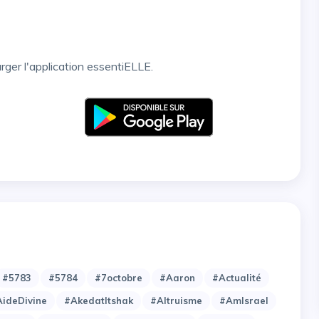
arger l'application essentiELLE.
#5783
#5784
#7octobre
#Aaron
#Actualité
ideDivine
#AkedatItshak
#Altruisme
#AmIsrael