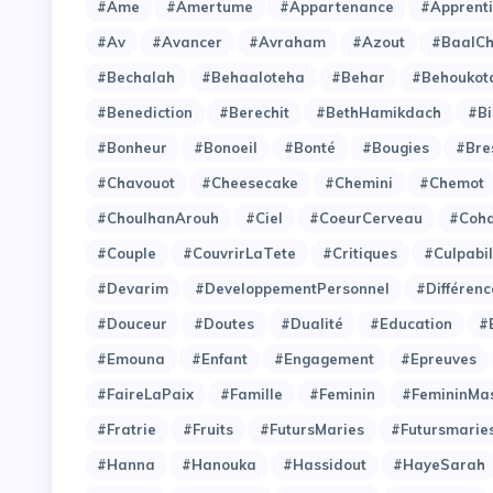
#Ame
#Amertume
#Appartenance
#Apprent
#Av
#Avancer
#Avraham
#Azout
#BaalC
#Bechalah
#Behaaloteha
#Behar
#Behoukot
#Benediction
#Berechit
#BethHamikdach
#Bi
#Bonheur
#Bonoeil
#Bonté
#Bougies
#Bre
#Chavouot
#Cheesecake
#Chemini
#Chemot
#ChoulhanArouh
#Ciel
#CoeurCerveau
#Coh
#Couple
#CouvrirLaTete
#Critiques
#Culpabil
#Devarim
#DeveloppementPersonnel
#Différenc
#Douceur
#Doutes
#Dualité
#Education
#
#Emouna
#Enfant
#Engagement
#Epreuves
#FaireLaPaix
#Famille
#Feminin
#FemininMas
#Fratrie
#Fruits
#FutursMaries
#Futursmarie
#Hanna
#Hanouka
#Hassidout
#HayeSarah