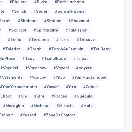
es
#Rigueur
#Rivka
#RochHachana
ete
#Sarah
#Seder
#SefiratHaomer
Serah
#Shabbat
#Shalom
#Shavouot
h
#Souccot
#Spiritualité
#TaMission
a
#Tefila
#Terouma
#Terre
#Tetsave
#Toledot
#Torah
#TorahAuFeminin
#TouBeAv
MaPlace
#Tsav
#Tselofhade
#Tsitsit
#Vayakel
#Vayechev
#Vayehi
#Vayera
#Vetements
#Yaacov
#Yitro
#YomHaatsmaout
#YomYeroushalaim
#Yossef
#Ytro
#Zahor
choix
#clé
#etre
#forces
#guéoula
#meraglim
#michkan
#miracle
#mots
tsniout
#yessod
#zoneDeConfort