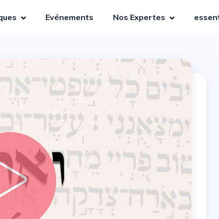
iques
Evénements
Nos Expertes
essent