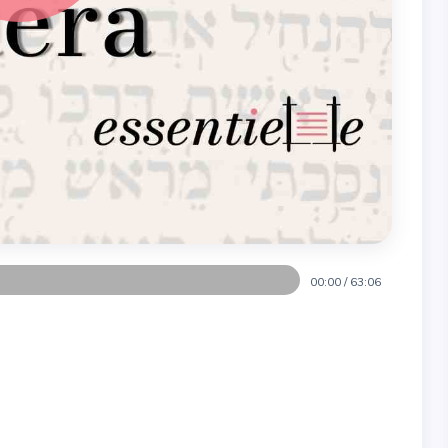
00:00
/
63:06