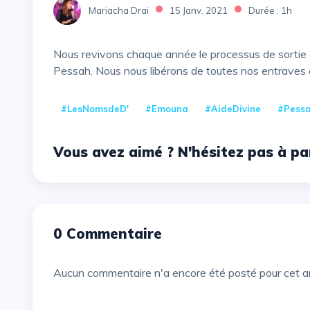
Mariacha Drai
15 Janv. 2021
Durée : 1h
Nous revivons chaque année le processus de sortie d'Egypte dans la paracha et à la table du seder de
Pessah. Nous nous libérons de toutes nos entraves et 
#LesNomsdeD'
#Emouna
#AideDivine
#Pess
Vous avez aimé ? N'hésitez pas à pa
0 Commentaire
Aucun commentaire n'a encore été posté pour cet ar