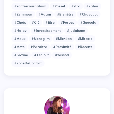
#YomYeroushalaim
#Yossef
#Ytro
#Zahor
#Zemmour
#adam
#bienêtre
#chavouot
#choix
#clé
#etre
#forces
#guéoula
#halavi
#investissement
#judaisme
#maux
#meraglim
#michkan
#miracle
#mots
#paraitre
#proximité
#recette
#sivane
#tsniout
#yessod
#zoneDeConfort