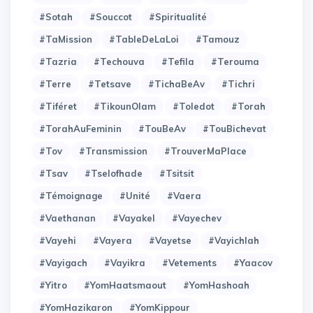
#Sotah
#Souccot
#Spiritualité
#TaMission
#TableDeLaLoi
#Tamouz
#Tazria
#Techouva
#Tefila
#Terouma
#Terre
#Tetsave
#TichaBeAv
#Tichri
#Tiféret
#TikounOlam
#Toledot
#Torah
#TorahAuFeminin
#TouBeAv
#TouBichevat
#Tov
#Transmission
#TrouverMaPlace
#Tsav
#Tselofhade
#Tsitsit
#Témoignage
#Unité
#Vaera
#Vaethanan
#Vayakel
#Vayechev
#Vayehi
#Vayera
#Vayetse
#Vayichlah
#Vayigach
#Vayikra
#Vetements
#Yaacov
#Yitro
#YomHaatsmaout
#YomHashoah
#YomHazikaron
#YomKippour