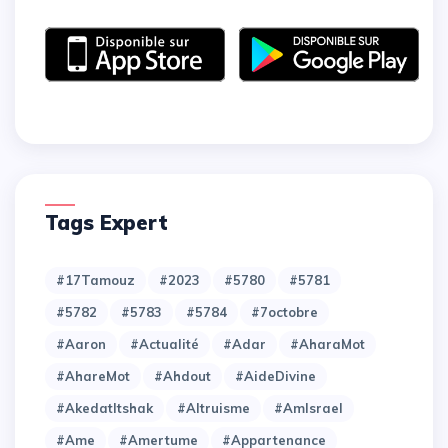
Tags Expert
#17Tamouz
#2023
#5780
#5781
#5782
#5783
#5784
#7octobre
#Aaron
#Actualité
#Adar
#AharaMot
#AhareMot
#Ahdout
#AideDivine
#AkedatItshak
#Altruisme
#AmIsrael
#Ame
#Amertume
#Appartenance