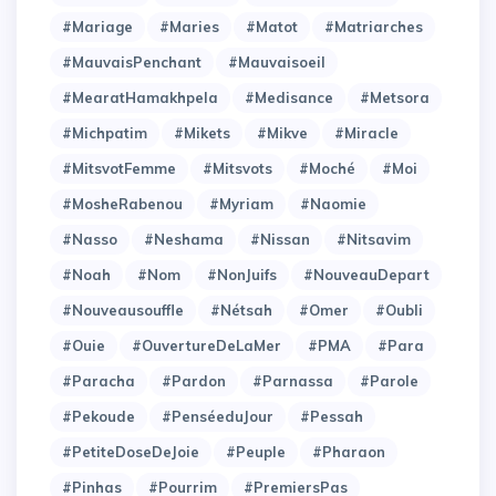
#Mariage
#Maries
#Matot
#Matriarches
#MauvaisPenchant
#Mauvaisoeil
#MearatHamakhpela
#Medisance
#Metsora
#Michpatim
#Mikets
#Mikve
#Miracle
#MitsvotFemme
#Mitsvots
#Moché
#Moi
#MosheRabenou
#Myriam
#Naomie
#Nasso
#Neshama
#Nissan
#Nitsavim
#Noah
#Nom
#NonJuifs
#NouveauDepart
#Nouveausouffle
#Nétsah
#Omer
#Oubli
#Ouie
#OuvertureDeLaMer
#PMA
#Para
#Paracha
#Pardon
#Parnassa
#Parole
#Pekoude
#PenséeduJour
#Pessah
#PetiteDoseDeJoie
#Peuple
#Pharaon
#Pinhas
#Pourrim
#PremiersPas