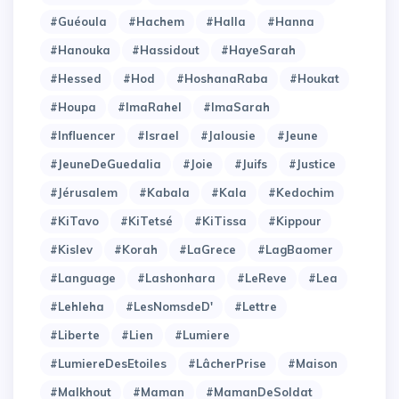
#Guéoula
#Hachem
#Halla
#Hanna
#Hanouka
#Hassidout
#HayeSarah
#Hessed
#Hod
#HoshanaRaba
#Houkat
#Houpa
#ImaRahel
#ImaSarah
#Influencer
#Israel
#Jalousie
#Jeune
#JeuneDeGuedalia
#Joie
#Juifs
#Justice
#Jérusalem
#Kabala
#Kala
#Kedochim
#KiTavo
#KiTetsé
#KiTissa
#Kippour
#Kislev
#Korah
#LaGrece
#LagBaomer
#Language
#Lashonhara
#LeReve
#Lea
#Lehleha
#LesNomsdeD'
#Lettre
#Liberte
#Lien
#Lumiere
#LumiereDesEtoiles
#LâcherPrise
#Maison
#Malkhout
#Maman
#MamanDeSoldat