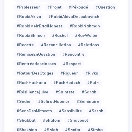
#Professeur
#Projet
#Pékoudé
#Question
#RabbiAkiva
#RabbiAkivaDeLoubavitch
#RabbiMeirBaalHaness
#RabbiNahman
#RabbiShimon
#Rachel
#RavWolbe
#Recette
#Reconciliation
#Relations
#RemiseEnQuestion
#Rencontre
#Rentréedesclasses
#Respect
#RetourDesOtages
#Rigueur
#Rivka
#RochHachana
#RochHodech
#Ruth
#RésilienceJuive
#Saintete
#Sarah
#Seder
#SefiratHaomer
#Seminaire
#SensDesMitsvots
#Sensibilite
#Serah
#Shabbat
#Shalom
#Shavouot
#Shekhina
#Shlah
#Shofar
#Simha