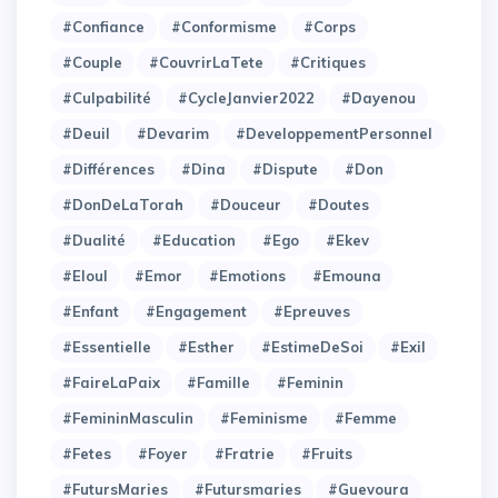
#Confiance
#Conformisme
#Corps
#Couple
#CouvrirLaTete
#Critiques
#Culpabilité
#CycleJanvier2022
#Dayenou
#Deuil
#Devarim
#DeveloppementPersonnel
#Différences
#Dina
#Dispute
#Don
#DonDeLaTorah
#Douceur
#Doutes
#Dualité
#Education
#Ego
#Ekev
#Eloul
#Emor
#Emotions
#Emouna
#Enfant
#Engagement
#Epreuves
#Essentielle
#Esther
#EstimeDeSoi
#Exil
#FaireLaPaix
#Famille
#Feminin
#FemininMasculin
#Feminisme
#Femme
#Fetes
#Foyer
#Fratrie
#Fruits
#FutursMaries
#Futursmaries
#Guevoura