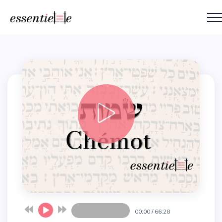
00:00
/
66:28