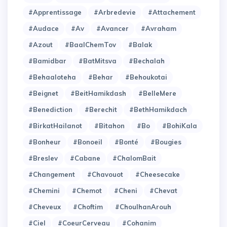
#Apprentissage
#Arbredevie
#Attachement
#Audace
#Av
#Avancer
#Avraham
#Azout
#BaalChemTov
#Balak
#Bamidbar
#BatMitsva
#Bechalah
#Behaaloteha
#Behar
#Behoukotai
#Beignet
#BeitHamikdash
#BelleMere
#Benediction
#Berechit
#BethHamikdach
#BirkatHailanot
#Bitahon
#Bo
#BohiKala
#Bonheur
#Bonoeil
#Bonté
#Bougies
#Breslev
#Cabane
#ChalomBait
#Changement
#Chavouot
#Cheesecake
#Chemini
#Chemot
#Cheni
#Chevat
#Cheveux
#Choftim
#ChoulhanArouh
#Ciel
#CoeurCerveau
#Cohanim