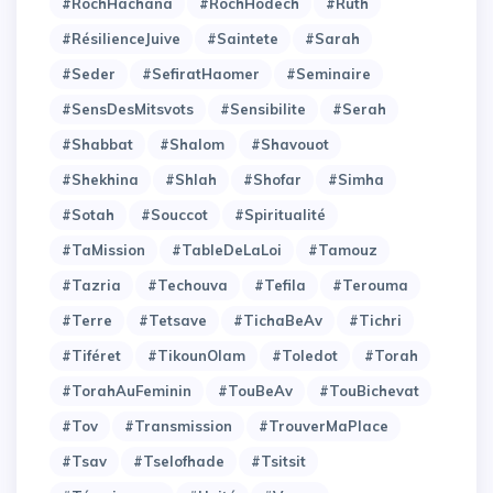
#RochHachana
#RochHodech
#Ruth
#RésilienceJuive
#Saintete
#Sarah
#Seder
#SefiratHaomer
#Seminaire
#SensDesMitsvots
#Sensibilite
#Serah
#Shabbat
#Shalom
#Shavouot
#Shekhina
#Shlah
#Shofar
#Simha
#Sotah
#Souccot
#Spiritualité
#TaMission
#TableDeLaLoi
#Tamouz
#Tazria
#Techouva
#Tefila
#Terouma
#Terre
#Tetsave
#TichaBeAv
#Tichri
#Tiféret
#TikounOlam
#Toledot
#Torah
#TorahAuFeminin
#TouBeAv
#TouBichevat
#Tov
#Transmission
#TrouverMaPlace
#Tsav
#Tselofhade
#Tsitsit