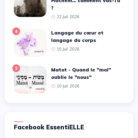
Hachem… comment vas-Tu
?
22 Juil. 2026
4
Langage du cœur et
langage du corps
15 Juil. 2026
5
Matot - Quand le ''moi''
oublie le ''nous''
10 Juil. 2026
Facebook EssentiELLE