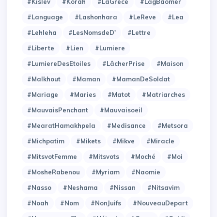
#Kislev
#Korah
#LaGrece
#LagBaomer
#Language
#Lashonhara
#LeReve
#Lea
#Lehleha
#LesNomsdeD'
#Lettre
#Liberte
#Lien
#Lumiere
#LumiereDesEtoiles
#LâcherPrise
#Maison
#Malkhout
#Maman
#MamanDeSoldat
#Mariage
#Maries
#Matot
#Matriarches
#MauvaisPenchant
#Mauvaisoeil
#MearatHamakhpela
#Medisance
#Metsora
#Michpatim
#Mikets
#Mikve
#Miracle
#MitsvotFemme
#Mitsvots
#Moché
#Moi
#MosheRabenou
#Myriam
#Naomie
#Nasso
#Neshama
#Nissan
#Nitsavim
#Noah
#Nom
#NonJuifs
#NouveauDepart