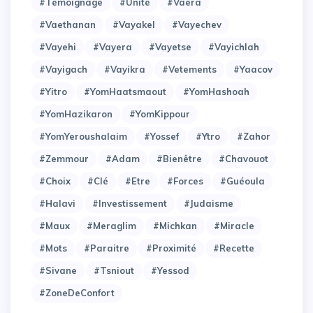
#Témoignage
#Unité
#Vaera
#Vaethanan
#Vayakel
#Vayechev
#Vayehi
#Vayera
#Vayetse
#Vayichlah
#Vayigach
#Vayikra
#Vetements
#Yaacov
#Yitro
#YomHaatsmaout
#YomHashoah
#YomHazikaron
#YomKippour
#YomYeroushalaim
#Yossef
#Ytro
#Zahor
#Zemmour
#adam
#bienêtre
#chavouot
#choix
#clé
#etre
#forces
#guéoula
#halavi
#investissement
#judaisme
#maux
#meraglim
#michkan
#miracle
#mots
#paraitre
#proximité
#recette
#sivane
#tsniout
#yessod
#zoneDeConfort