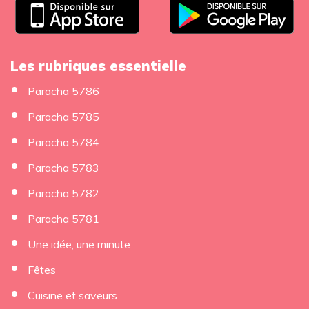
Les rubriques essentielle
Paracha 5786
Paracha 5785
Paracha 5784
Paracha 5783
Paracha 5782
Paracha 5781
Une idée, une minute
Fêtes
Cuisine et saveurs