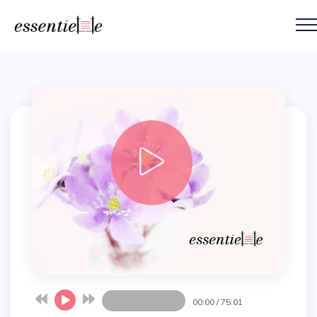
00:00
/
75:01