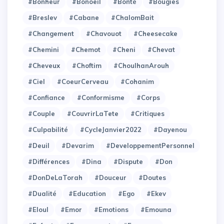
#Bonheur
#Bonoeil
#Bonté
#Bougies
#Breslev
#Cabane
#ChalomBait
#Changement
#Chavouot
#Cheesecake
#Chemini
#Chemot
#Cheni
#Chevat
#Cheveux
#Choftim
#ChoulhanArouh
#Ciel
#CoeurCerveau
#Cohanim
#Confiance
#Conformisme
#Corps
#Couple
#CouvrirLaTete
#Critiques
#Culpabilité
#CycleJanvier2022
#Dayenou
#Deuil
#Devarim
#DeveloppementPersonnel
#Différences
#Dina
#Dispute
#Don
#DonDeLaTorah
#Douceur
#Doutes
#Dualité
#Education
#Ego
#Ekev
#Eloul
#Emor
#Emotions
#Emouna