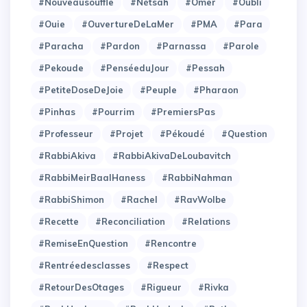
#Nouveausouffle
#Nétsah
#Omer
#Oubli
#Ouie
#OuvertureDeLaMer
#PMA
#Para
#Paracha
#Pardon
#Parnassa
#Parole
#Pekoude
#PenséeduJour
#Pessah
#PetiteDoseDeJoie
#Peuple
#Pharaon
#Pinhas
#Pourrim
#PremiersPas
#Professeur
#Projet
#Pékoudé
#Question
#RabbiAkiva
#RabbiAkivaDeLoubavitch
#RabbiMeirBaalHaness
#RabbiNahman
#RabbiShimon
#Rachel
#RavWolbe
#Recette
#Reconciliation
#Relations
#RemiseEnQuestion
#Rencontre
#Rentréedesclasses
#Respect
#RetourDesOtages
#Rigueur
#Rivka