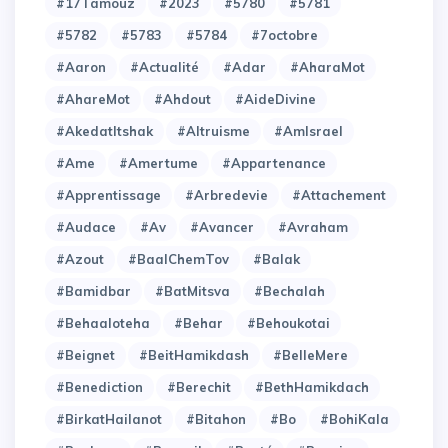
#17Tamouz
#2023
#5780
#5781
#5782
#5783
#5784
#7octobre
#Aaron
#Actualité
#Adar
#AharaMot
#AhareMot
#Ahdout
#AideDivine
#AkedatItshak
#Altruisme
#AmIsrael
#Ame
#Amertume
#Appartenance
#Apprentissage
#Arbredevie
#Attachement
#Audace
#Av
#Avancer
#Avraham
#Azout
#BaalChemTov
#Balak
#Bamidbar
#BatMitsva
#Bechalah
#Behaaloteha
#Behar
#Behoukotai
#Beignet
#BeitHamikdash
#BelleMere
#Benediction
#Berechit
#BethHamikdach
#BirkatHailanot
#Bitahon
#Bo
#BohiKala