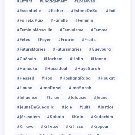
#Enfant
#Engagement
#Epreuves
#Essentielle
#Esther
#EstimeDeSoi
#Exil
#FaireLaPaix
#Famille
#Feminin
#FemininMasculin
#Feminisme
#Femme
#Fetes
#Foyer
#Fratrie
#Fruits
#FutursMaries
#Futursmaries
#Guevoura
#Guéoula
#Hachem
#Halla
#Hanna
#Hanouka
#Hassidout
#HayeSarah
#Hessed
#Hod
#HoshanaRaba
#Houkat
#Houpa
#ImaRahel
#ImaSarah
#Influencer
#Israel
#Jalousie
#Jeune
#JeuneDeGuedalia
#Joie
#Juifs
#Justice
#Jérusalem
#Kabala
#Kala
#Kedochim
#KiTavo
#KiTetsé
#KiTissa
#Kippour