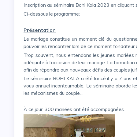
Inscription au séminaire Bohi Kala 2023 en cliquant 
Ci-dessous le programme:
Présentation
Le mariage constitue un moment clé du questionnement identitaire chez nos jeunes et il est impératif de
pouvoir les rencontrer lors de ce moment fondateur d
Trop souvent, nous entendons les jeunes mariées regretter de ne pas avoir été accompagnées de façon
adéquate à l’occasion de leur mariage. La formatio
afin de répondre aux nouveaux défis des couples juif
Le séminaire BOHI KALA a été lancé il y a 7 ans et a suscité un vif engouement. Depuis, c’est un rendez-
vous annuel incontournable. Le séminaire aborde les 
les mécanismes du couple...
À ce jour, 300 mariées ont été accompagnées.