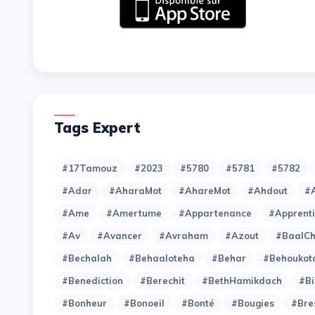
Tags Expert
#17Tamouz
#2023
#5780
#5781
#5782
#Adar
#AharaMot
#AhareMot
#Ahdout
#A
#Ame
#Amertume
#Appartenance
#Apprent
#Av
#Avancer
#Avraham
#Azout
#BaalC
#Bechalah
#Behaaloteha
#Behar
#Behoukot
#Benediction
#Berechit
#BethHamikdach
#Bi
#Bonheur
#Bonoeil
#Bonté
#Bougies
#Bre