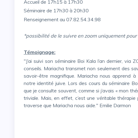
Accueil de 17h15 à 17h30
Séminaire de 17h30 à 20h30
Renseignement au 07.82.54.34.98
*possibilité de le suivre en zoom uniquement pour 
Témoignage:
"J’ai suivi son séminaire Boi Kala l’an dernier, via ZOOM, et j’ai été captivée et ravie par ses cours et ses
conseils. Mariacha transmet non seulement des savo
savoir-être magnifique. Mariacha nous apprend à 
notre identité juive. Lors des cours du séminaire B
que je consulte souvent, comme si j’avais « mon th
triviale. Mais, en effet, c’est une véritable thérapie
traverse que Mariacha nous aide." Emilie Darmon