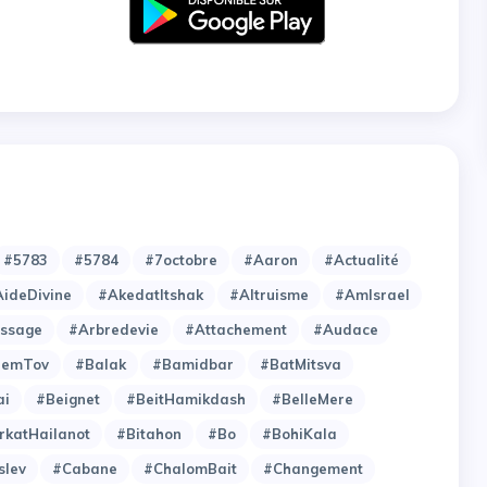
#5783
#5784
#7octobre
#Aaron
#Actualité
ideDivine
#AkedatItshak
#Altruisme
#AmIsrael
issage
#Arbredevie
#Attachement
#Audace
hemTov
#Balak
#Bamidbar
#BatMitsva
ai
#Beignet
#BeitHamikdash
#BelleMere
rkatHailanot
#Bitahon
#Bo
#BohiKala
slev
#Cabane
#ChalomBait
#Changement