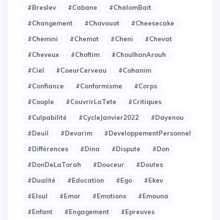
#Breslev
#Cabane
#ChalomBait
#Changement
#Chavouot
#Cheesecake
#Chemini
#Chemot
#Cheni
#Chevat
#Cheveux
#Choftim
#ChoulhanArouh
#Ciel
#CoeurCerveau
#Cohanim
#Confiance
#Conformisme
#Corps
#Couple
#CouvrirLaTete
#Critiques
#Culpabilité
#CycleJanvier2022
#Dayenou
#Deuil
#Devarim
#DeveloppementPersonnel
#Différences
#Dina
#Dispute
#Don
#DonDeLaTorah
#Douceur
#Doutes
#Dualité
#Education
#Ego
#Ekev
#Eloul
#Emor
#Emotions
#Emouna
#Enfant
#Engagement
#Epreuves