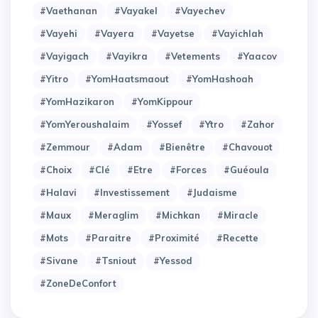
#Vaethanan
#Vayakel
#Vayechev
#Vayehi
#Vayera
#Vayetse
#Vayichlah
#Vayigach
#Vayikra
#Vetements
#Yaacov
#Yitro
#YomHaatsmaout
#YomHashoah
#YomHazikaron
#YomKippour
#YomYeroushalaim
#Yossef
#Ytro
#Zahor
#Zemmour
#adam
#bienêtre
#chavouot
#choix
#clé
#etre
#forces
#guéoula
#halavi
#investissement
#judaisme
#maux
#meraglim
#michkan
#miracle
#mots
#paraitre
#proximité
#recette
#sivane
#tsniout
#yessod
#zoneDeConfort