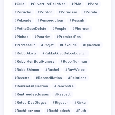
#Ouie
#OuvertureDeLaMer
#PMA
#Para
#Paracha
#Pardon
#Parnassa
#Parole
#Pekoude
#PenséeduJour
#Pessah
#PetiteDoseDeJoie
#Peuple
#Pharaon
#Pinhas
#Pourrim
#PremiersPas
#Professeur
#Projet
#Pékoudé
#Question
#RabbiAkiva
#RabbiAkivaDeLoubavitch
#RabbiMeirBaalHaness
#RabbiNahman
#RabbiShimon
#Rachel
#RavWolbe
#Recette
#Reconciliation
#Relations
#RemiseEnQuestion
#Rencontre
#Rentréedesclasses
#Respect
#RetourDesOtages
#Rigueur
#Rivka
#RochHachana
#RochHodech
#Ruth