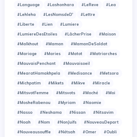
#Language
#Lashonhara
#LeReve
#Lea
#Lehleha
#LesNomsdeD'
#Lettre
#Liberte
#Lien
#Lumiere
#LumiereDesEtoiles
#LâcherPrise
#Maison
#Malkhout
#Maman
#MamanDeSoldat
#Mariage
#Maries
#Matot
#Matriarches
#MauvaisPenchant
#Mauvaisoeil
#MearatHamakhpela
#Medisance
#Metsora
#Michpatim
#Mikets
#Mikve
#Miracle
#MitsvotFemme
#Mitsvots
#Moché
#Moi
#MosheRabenou
#Myriam
#Naomie
#Nasso
#Neshama
#Nissan
#Nitsavim
#Noah
#Nom
#NonJuifs
#NouveauDepart
#Nouveausouffle
#Nétsah
#Omer
#Oubli