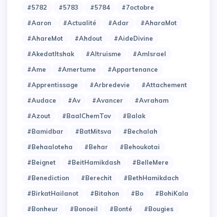
#5782
#5783
#5784
#7octobre
#Aaron
#Actualité
#Adar
#AharaMot
#AhareMot
#Ahdout
#AideDivine
#AkedatItshak
#Altruisme
#AmIsrael
#Ame
#Amertume
#Appartenance
#Apprentissage
#Arbredevie
#Attachement
#Audace
#Av
#Avancer
#Avraham
#Azout
#BaalChemTov
#Balak
#Bamidbar
#BatMitsva
#Bechalah
#Behaaloteha
#Behar
#Behoukotai
#Beignet
#BeitHamikdash
#BelleMere
#Benediction
#Berechit
#BethHamikdach
#BirkatHailanot
#Bitahon
#Bo
#BohiKala
#Bonheur
#Bonoeil
#Bonté
#Bougies