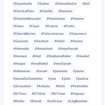
#Essentielle
#Esther
#EstimeDeSoi
#Exil
#FaireLaPaix
#Famille
#Feminin
#FemininMasculin
#Feminisme
#Femme
#Fetes
#Foyer
#Fratrie
#Fruits
#FutursMaries
#Futursmaries
#Guevoura
#Guéoula
#Hachem
#Halla
#Hanna
#Hanouka
#Hassidout
#HayeSarah
#Hessed
#Hod
#HoshanaRaba
#Houkat
#Houpa
#ImaRahel
#ImaSarah
#Influencer
#Israel
#Jalousie
#Jeune
#JeuneDeGuedalia
#Joie
#Juifs
#Justice
#Jérusalem
#Kabala
#Kala
#Kedochim
#KiTavo
#KiTetsé
#KiTissa
#Kippour
#Kislev
#Korah
#LaGrece
#LagBaomer