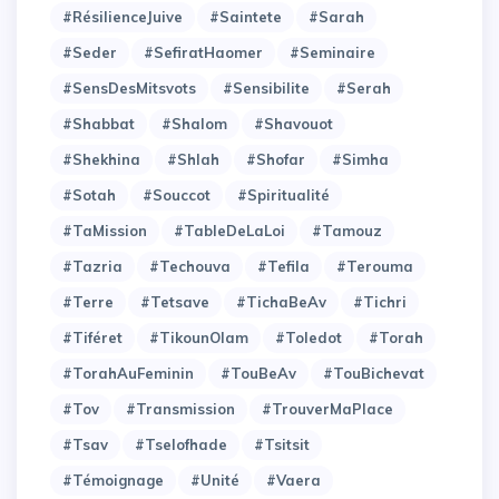
#RésilienceJuive
#Saintete
#Sarah
#Seder
#SefiratHaomer
#Seminaire
#SensDesMitsvots
#Sensibilite
#Serah
#Shabbat
#Shalom
#Shavouot
#Shekhina
#Shlah
#Shofar
#Simha
#Sotah
#Souccot
#Spiritualité
#TaMission
#TableDeLaLoi
#Tamouz
#Tazria
#Techouva
#Tefila
#Terouma
#Terre
#Tetsave
#TichaBeAv
#Tichri
#Tiféret
#TikounOlam
#Toledot
#Torah
#TorahAuFeminin
#TouBeAv
#TouBichevat
#Tov
#Transmission
#TrouverMaPlace
#Tsav
#Tselofhade
#Tsitsit
#Témoignage
#Unité
#Vaera