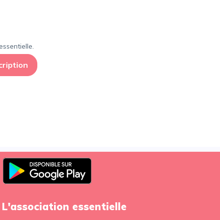
×
ssentielle.
cription
L'association essentielle