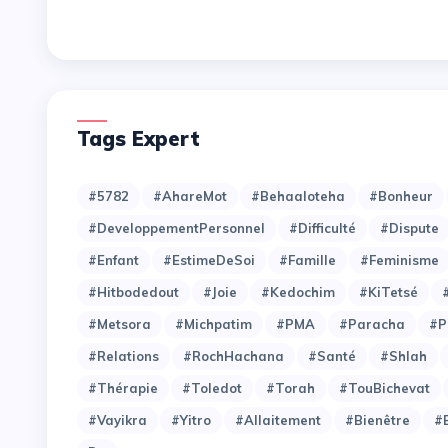
Tags Expert
#5782
#AhareMot
#Behaaloteha
#Bonheur
#DeveloppementPersonnel
#Difficulté
#Dispute
#Enfant
#EstimeDeSoi
#Famille
#Feminisme
#Hitbodedout
#Joie
#Kedochim
#KiTetsé
#Metsora
#Michpatim
#PMA
#Paracha
#P
#Relations
#RochHachana
#Santé
#Shlah
#Thérapie
#Toledot
#Torah
#TouBichevat
#Vayikra
#Yitro
#allaitement
#bienêtre
#