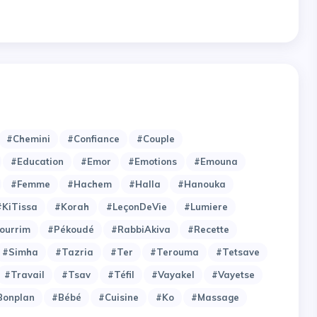
#Chemini
#Confiance
#Couple
#Education
#Emor
#Emotions
#Emouna
#Femme
#Hachem
#Halla
#Hanouka
#KiTissa
#Korah
#LeçonDeVie
#Lumiere
ourrim
#Pékoudé
#RabbiAkiva
#Recette
#Simha
#Tazria
#Ter
#Terouma
#Tetsave
#Travail
#Tsav
#Téfil
#Vayakel
#Vayetse
bonplan
#bébé
#cuisine
#ko
#massage