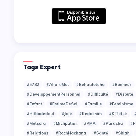
Tags Expert
#5782
#AhareMot
#Behaaloteha
#Bonheur
#DeveloppementPersonnel
#Difficulté
#Dispute
#Enfant
#EstimeDeSoi
#Famille
#Feminisme
#Hitbodedout
#Joie
#Kedochim
#KiTetsé
#Metsora
#Michpatim
#PMA
#Paracha
#P
#Relations
#RochHachana
#Santé
#Shlah