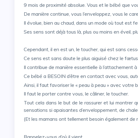
9 mois de proximité absolue. Vous et le bébé que vo
De manière continue, vous l’enveloppez, vous le car
Il évolue, bien au chaud, dans un mode où tout est fe
Ses sens sont déjà tous là, plus ou moins en éveil, 
Cependant, il en est un, le toucher, qui est sans ce
Ce sens est sans doute le plus aiguisé chez le fœtu
Il contribue de manière essentielle à l’attachement à
Ce bébé a BESOIN d’être en contact avec vous, autan
Ainsi, il faut favoriser le « peau à peau » avec votr
Il faut le porter contre vous, le câliner, le toucher.
Tout cela dans le but de le rassurer et lui montrer que même hors du ventre maternel, il peut retrouver ces
sensations si apaisantes d’enveloppement, de chaleu
(Et les mamans ont tellement besoin également de re
Rappelez-vous d’où il vient…