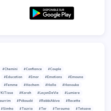
#Chemini
#Confiance
#Couple
#Education
#Emor
#Emotions
#Emouna
#Femme
#Hachem
#Halla
#Hanouka
#KiTissa
#Korah
#LeçonDeVie
#Lumiere
ourrim
#Pékoudé
#RabbiAkiva
#Recette
#Simha
#Tazria
#Ter
#Terouma
#Tetsave