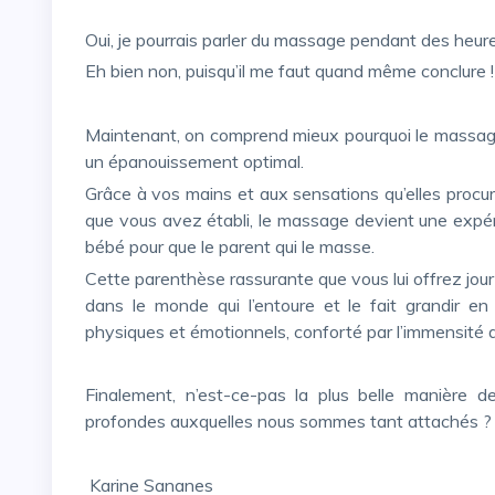
Oui, je pourrais parler du massage pendant des heu
Eh bien non, puisqu’il me faut quand même conclure !
Maintenant, on comprend mieux pourquoi le massage répond aux nombreux besoins du bébé, et lui garantit
un épanouissement optimal.
Grâce à vos mains et aux sensations qu’elles procurent, à vos regards échangés, à ce langage bien à vous
que vous avez établi, le massage devient une expéri
bébé pour que le parent qui le masse.
Cette parenthèse rassurante que vous lui offrez jour après jour, permet à votre enfant de prendre confiance
dans le monde qui l’entoure et le fait grandir en
physiques et émotionnels, conforté par l’immensité d
Finalement, n’est-ce-pas la plus belle manière de communiquer à cet enfant en devenir des valeurs
profondes auxquelles nous sommes tant attachés ?
Karine Sananes