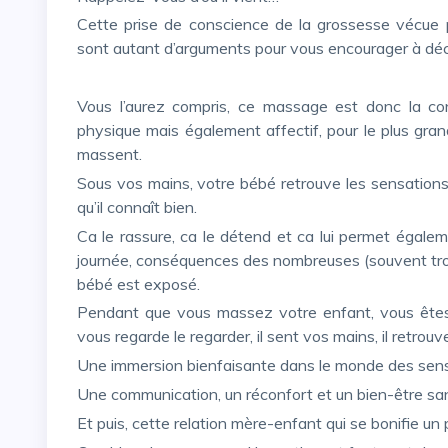
Cette prise de conscience de la grossesse vécue par le bébé et son besoin physiologique d’être touché
sont autant d’arguments pour vous encourager à déc
Vous l’aurez compris, ce massage est donc la continuité de la grossesse, d’un point de vue sensoriel,
physique mais également affectif, pour le plus gran
massent.
Sous vos mains, votre bébé retrouve les sensations agréables d’enveloppement, de pression et de chaleur
qu’il connaît bien.
Ca le rassure, ca le détend et ca lui permet également d’évacuer les tensions qui s’accumulent au fil de la
journée, conséquences des nombreuses (souvent trop
bébé est exposé.
Pendant que vous massez votre enfant, vous êtes en pleine interaction avec lui : il entend votre voix, il
vous regarde le regarder, il sent vos mains, il retrouv
Une immersion bienfaisante dans le monde des sens,
Une communication, un réconfort et un bien-être san
Et puis, cette relation mère-enfant qui se bonifie u