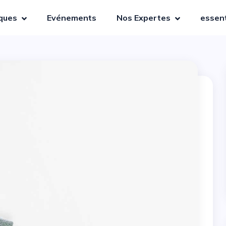
iques
Evénements
Nos Expertes
essent