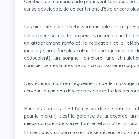
Combien de mamans qui le pratiquent font part de cette complicité qui s’installe, de cette intimité spécifique
qui se développe, de ce sentiment d’être encore plus
Les bienfaits pour le bébé sont multiples, et j’ai pr
De manière succincte, on peut évoquer la qualité de l’interaction et de l’échange avec le parent qui le masse,
un attachement renforcé, la relaxation et le relâ
massage, un bébé plus calme, le soulagement de div
dédoublent), un sommeil amélioré, une stimulatio
conscience des limites de son corps (schéma corpor
Des études montrent également que le massage régulier du nourrisson participe à la construction de son
cerveau, au niveau des connexions entre les neurones
Pour les parents, c’est l’occasion de se sentir fier et confiant de faire du bien à son bébé (et ça, c’est bon
pour le moral !), c’est la garantie de lui accorder u
mieux comprendre son enfant en étant attentif aux
Et c’est aussi un bon moyen de se détendre soi-mêm