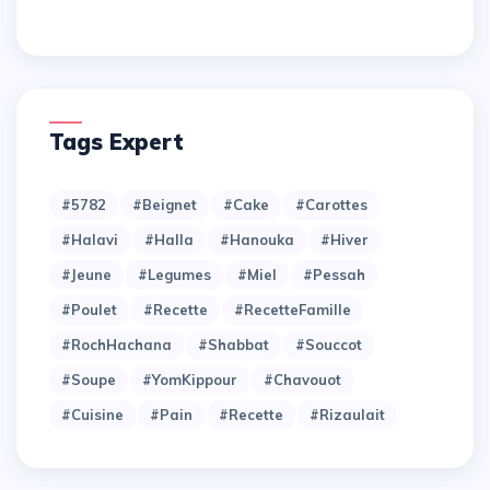
Tags Expert
#5782
#Beignet
#Cake
#Carottes
#Halavi
#Halla
#Hanouka
#Hiver
#Jeune
#Legumes
#Miel
#Pessah
#Poulet
#Recette
#RecetteFamille
#RochHachana
#Shabbat
#Souccot
#Soupe
#YomKippour
#chavouot
#cuisine
#pain
#recette
#rizaulait