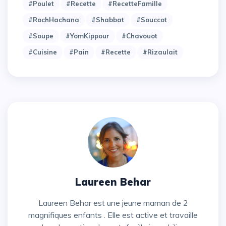
#Poulet
#Recette
#RecetteFamille
#RochHachana
#Shabbat
#Souccot
#Soupe
#YomKippour
#chavouot
#cuisine
#pain
#recette
#rizaulait
Laureen Behar
Laureen Behar est une jeune maman de 2
magnifiques enfants . Elle est active et travaille