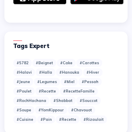
Tags Expert
#5782
#Beignet
#Cake
#Carottes
#Halavi
#Halla
#Hanouka
#Hiver
#Jeune
#Legumes
#Miel
#Pessah
#Poulet
#Recette
#RecetteFamille
#RochHachana
#Shabbat
#Souccot
#Soupe
#YomKippour
#chavouot
#cuisine
#pain
#recette
#rizaulait