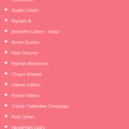
Ayala Cohen
Myriam B.
Jennyfer Cohen - Arazi
Keren Gozlan
Yael Chocron
Myriam Bensimon
Chaya Ghebali
Valerie Halfon
Esther Sitbon
Carole Taillandier Chouraqui
Yaël Cohen
NicoleYam Lasry