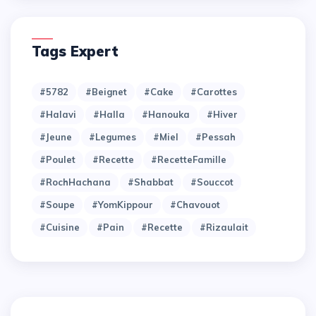
Tags Expert
#5782
#Beignet
#Cake
#Carottes
#Halavi
#Halla
#Hanouka
#Hiver
#Jeune
#Legumes
#Miel
#Pessah
#Poulet
#Recette
#RecetteFamille
#RochHachana
#Shabbat
#Souccot
#Soupe
#YomKippour
#chavouot
#cuisine
#pain
#recette
#rizaulait