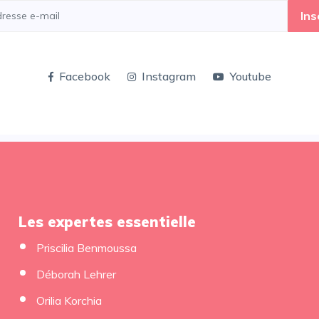
Ins
Facebook
Instagram
Youtube
Les expertes essentielle
Priscilia Benmoussa
Déborah Lehrer
Orilia Korchia