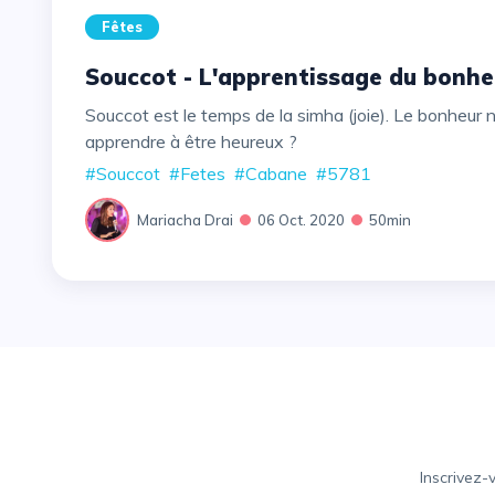
Fêtes
Souccot - L'apprentissage du bonhe
Souccot est le temps de la simha (joie). Le bonheur n'est pas un état naturel, il s'apprend... comment
apprendre à être heureux ?
#Souccot
#Fetes
#Cabane
#5781
Mariacha Drai
06 Oct. 2020
50min
Inscrivez-