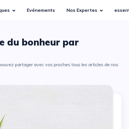
iques
Evénements
Nos Expertes
essent
ge du bonheur par