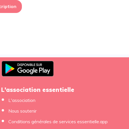
cription
L'association essentielle
L'association
Nous soutenir
×
Conditions générales de services essentielle.app