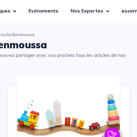
iques
Evénements
Nos Expertes
essent
riscilia Benmoussa
 Benmoussa