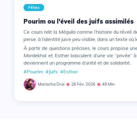
Fêtes
Pourim ou l'éveil des juifs assimilés
Ce cours relit la Méguila comme l’histoire du réveil des Juifs de galout : des figures très intégrées au pouvoir
perse, à l’identité juive peu visible, dans un texte 
À partir de questions précises, le cours propose une clé : la menace fait naître la conscience du Am Israël.
Mordekhaï et Esther basculent d’une vie “privée” à 
deviennent un programme d’unité et de solidarité.
#Pourrim
#Juifs
#Esther
Mariacha Drai
26 Fév. 2026
48 Min