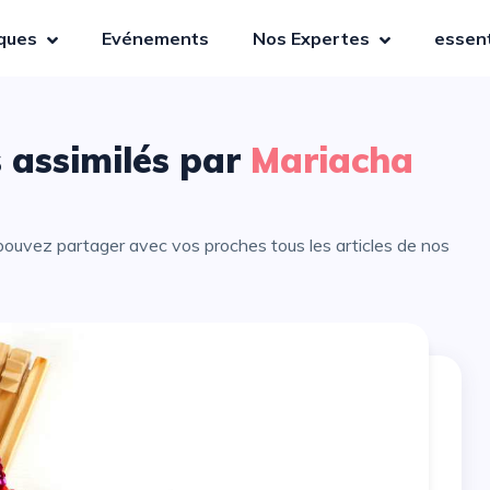
iques
Evénements
Nos Expertes
essent
s assimilés par
Mariacha