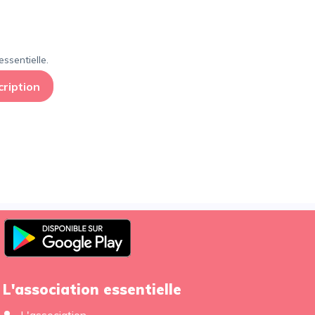
ssentielle.
cription
L'association essentielle