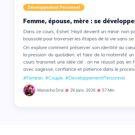
Développement Personnel
Femme, épouse, mère : se développe
Dans ce cours, Eshet ‘Hayil devient un miroir: non pas un portrait irréaliste de “la femme parfaite”, mais une
boussole pour traverser les étapes de la vie sans se
On explore comment préserver son identité au cœur des rôles, construire un couple qui reste vivant malgré
la pression du quotidien, et faire de la maternité u
cours transmet une idée clé : on ne réussit pas en 
avec sagesse, confiance et patience dans le proces
#Feminin
#Couple
#DeveloppementPersonnel
Mariacha Drai
26 Janv. 2026
57 Min