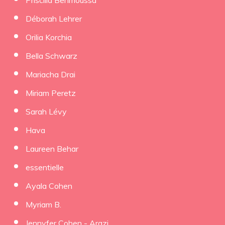
Priscilia Benmoussa
Déborah Lehrer
Orilia Korchia
Bella Schwarz
Mariacha Drai
Miriam Peretz
Sarah Lévy
Hava
Laureen Behar
essentielle
Ayala Cohen
Myriam B.
Jennyfer Cohen - Arazi