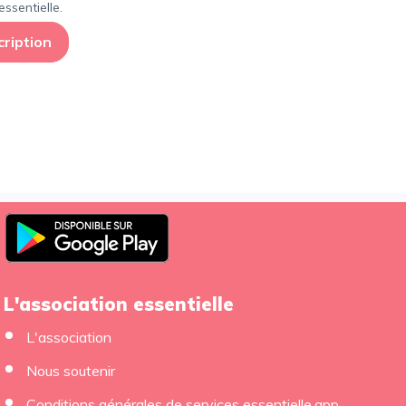
ssentielle.
cription
L'association essentielle
L'association
Nous soutenir
×
Conditions générales de services essentielle.app