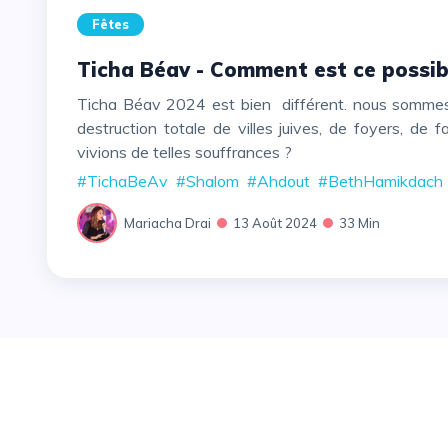
Fêtes
Ticha Béav - Comment est ce possib
Ticha Béav 2024 est bien différent. nous sommes les tristes témoins de ce à quoi peut ressembler une
destruction totale de villes juives, de foyers, de familles …. איכה ?? Comment est ce 
vivions de telles souffrances ?
#TichaBeAv
#Shalom
#Ahdout
#BethHamikdach
Mariacha Drai
13 Août 2024
33 Min