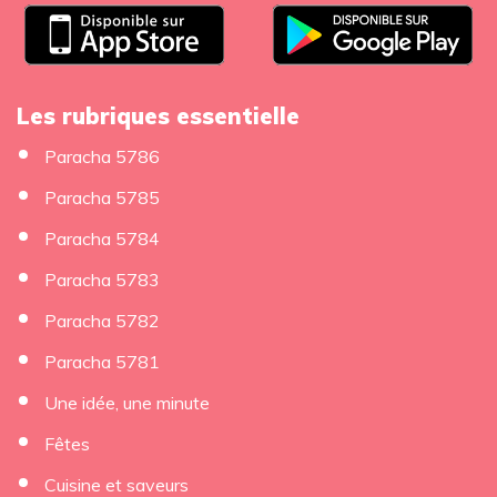
Les rubriques essentielle
Paracha 5786
Paracha 5785
Paracha 5784
Paracha 5783
Paracha 5782
Paracha 5781
Une idée, une minute
Fêtes
Cuisine et saveurs